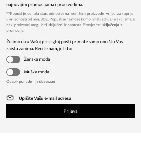
najnovijim promocijama i proizvodima.
**Popust je jednokratan, odnosi se na nesnižene proizvode i vrijedi za kupnju
u vrijednosti od min. 80€. Popust se ne može kombinirati s drugim akcijama, a
neki proizvodi mogu biti isključeni iz popusta. Provjerite:
isključenja iz
promocije
.
Želimo da u Vašoj pristigloj pošti primate samo ono što Vas
zaista zanima. Recite nam, je li to:
Ženska moda
Muška moda
Odabir ponude nije obavezan
Prijava