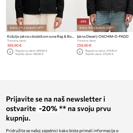
-31%
Extra -5% s kodom: OFF*
Extra -5% s kodom: OFF*
Košulja-jakna s dodatkom vune Rag & Bone
Jakna Diesel J-OACHIM-D-PADD
Trenutna cijena:
Trenutna cijena:
369,90 €
259,90 €
Regularna cijena:
689,90 €
Regularna cijena:
379,90 €
Najniža cijena:
389,90 €
Najniža cijena:
379,90 €
Prijavite se na naš newsletter i
ostvarite
-20%
** na svoju prvu
kupnju.
Pridružite se našoj zajednici kako biste primali informacije o