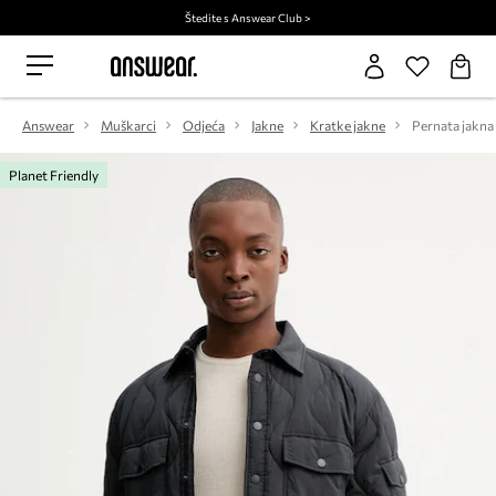
Štedite s Answear Club >
Answear
Muškarci
Odjeća
Jakne
Kratke jakne
Pernata jakna
Planet Friendly