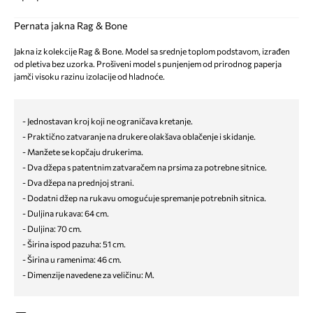
Pernata jakna Rag & Bone
Jakna iz kolekcije Rag & Bone. Model sa srednje toplom podstavom, izrađen
od pletiva bez uzorka. Prošiveni model s punjenjem od prirodnog paperja
jamči visoku razinu izolacije od hladnoće.
- Jednostavan kroj koji ne ograničava kretanje.
- Praktično zatvaranje na drukere olakšava oblačenje i skidanje.
- Manžete se kopčaju drukerima.
- Dva džepa s patentnim zatvaračem na prsima za potrebne sitnice.
- Dva džepa na prednjoj strani.
- Dodatni džep na rukavu omogućuje spremanje potrebnih sitnica.
- Duljina rukava: 64 cm.
- Duljina: 70 cm.
- Širina ispod pazuha: 51 cm.
- Širina u ramenima: 46 cm.
- Dimenzije navedene za veličinu: M.