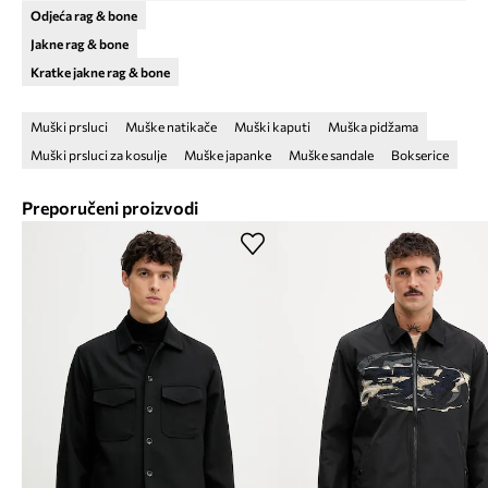
Odjeća rag & bone
Jakne rag & bone
Kratke jakne rag & bone
Muški prsluci
Muške natikače
Muški kaputi
Muška pidžama
Muški prsluci za kosulje
Muške japanke
Muške sandale
Bokserice
Preporučeni proizvodi