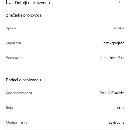
Detalji o proizvodu
Značajke proizvoda
Ispuna
paperje
Kapuljača
bez kapuljače
Podstava
puna, sintetička
Podaci o proizvodu
Kod proizvođača
RV2125F0MNY
Boja
crna
Modna marka
rag & bone