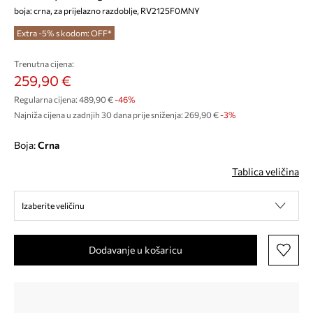
boja: crna, za prijelazno razdoblje, RV2125F0MNY
Extra -5% s kodom: OFF*
Trenutna cijena:
259,90 €
Regularna cijena:
489,90 €
-46%
Najniža cijena u zadnjih 30 dana prije sniženja:
269,90 €
 -3%
Boja:
crna
Tablica veličina
Izaberite veličinu
Dodavanje u košaricu