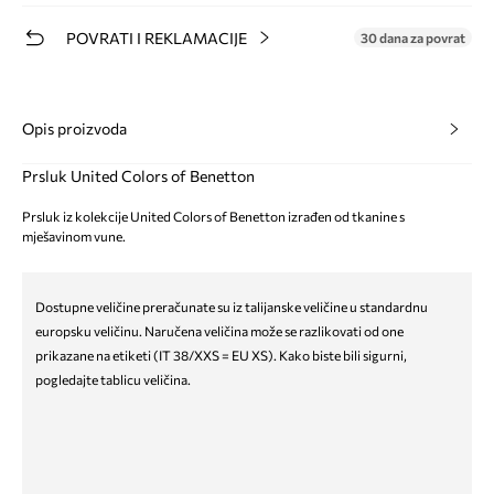
POVRATI I REKLAMACIJE
30 dana za povrat
Opis proizvoda
Prsluk United Colors of Benetton
Prsluk iz kolekcije United Colors of Benetton izrađen od tkanine s
mješavinom vune.
Dostupne veličine preračunate su iz talijanske veličine u standardnu
europsku veličinu. Naručena veličina može se razlikovati od one
prikazane na etiketi (IT 38/XXS = EU XS). Kako biste bili sigurni,
pogledajte tablicu veličina.