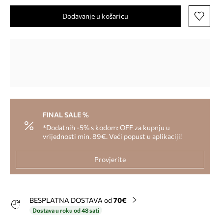
Dodavanje u košaricu
FINAL SALE %
*Dodatnih -5% s kodom: OFF za kupnju u
vrijednosti min. 89€. Veći popust u aplikaciji!
Provjerite
BESPLATNA DOSTAVA od
70€
Dostava u roku od 48 sati