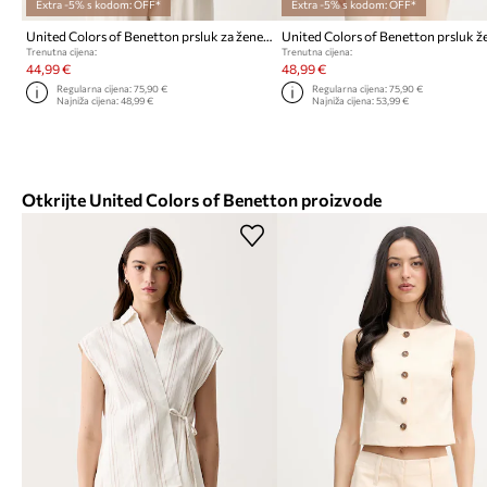
Extra -5% s kodom: OFF*
Extra -5% s kodom: OFF*
United Colors of Benetton prsluk za žene s lanom
Trenutna cijena:
Trenutna cijena:
44,99 €
48,99 €
Regularna cijena:
75,90 €
Regularna cijena:
75,90 €
Najniža cijena:
48,99 €
Najniža cijena:
53,99 €
Otkrijte United Colors of Benetton proizvode