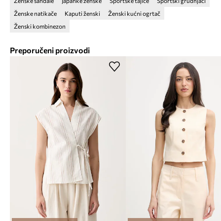
Ženske sandale
Japanke ženske
Sportske tajice
Sportski grudnjaci
Ženske natikače
Kaputi ženski
Ženski kućni ogrtač
Ženski kombinezon
Preporučeni proizvodi