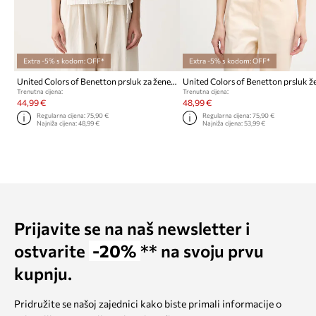
Extra -5% s kodom: OFF*
Extra -5% s kodom: OFF*
United Colors of Benetton prsluk za žene s lanom
Trenutna cijena:
Trenutna cijena:
44,99 €
48,99 €
Regularna cijena:
75,90 €
Regularna cijena:
75,90 €
Najniža cijena:
48,99 €
Najniža cijena:
53,99 €
Prijavite se na naš newsletter i
ostvarite
-20%
** na svoju prvu
kupnju.
Pridružite se našoj zajednici kako biste primali informacije o