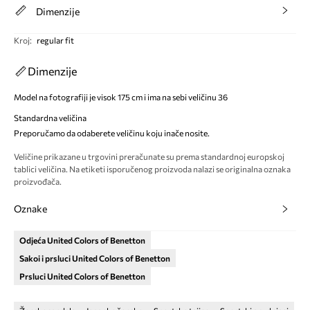
Dimenzije
Kroj
:
regular fit
Dimenzije
Model na fotografiji je visok 175 cm i ima na sebi veličinu 36
Standardna veličina
Preporučamo da odaberete veličinu koju inače nosite.
Veličine prikazane u trgovini preračunate su prema standardnoj europskoj
tablici veličina. Na etiketi isporučenog proizvoda nalazi se originalna oznaka
proizvođača.
Oznake
Odjeća United Colors of Benetton
Sakoi i prsluci United Colors of Benetton
Prsluci United Colors of Benetton