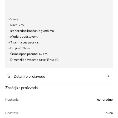
- V izrez.
- Ravni kroj.
- Jednoredno kopčanje gumbima.
- Model s podstavom.
- Tkanina bez uzorka.
- Duljina: 51 cm.
- Širina ispod pazuha: 42 cm.
- Dimenzije navedene za veličinu: 40.
Detalji o proizvodu
Značajke proizvoda
Kopčanje
jednoredno
Podstava
puna