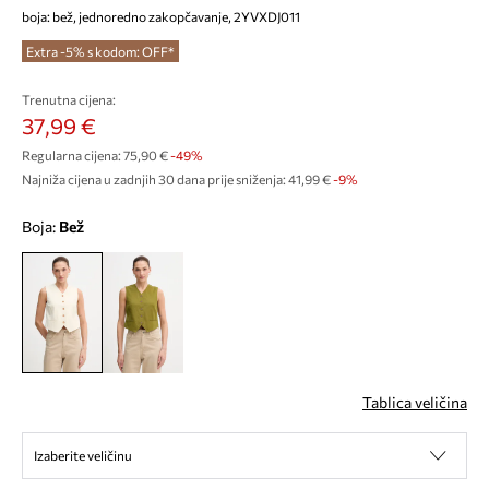
boja: bež, jednoredno zakopčavanje, 2YVXDJ011
Extra -5% s kodom: OFF*
Trenutna cijena:
37,99 €
Regularna cijena:
75,90 €
-49%
Najniža cijena u zadnjih 30 dana prije sniženja:
41,99 €
 -9%
Boja:
bež
Tablica veličina
Izaberite veličinu