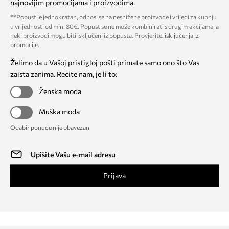
najnovijim promocijama i proizvodima.
**Popust je jednokratan, odnosi se na nesnižene proizvode i vrijedi za kupnju
u vrijednosti od min. 80€. Popust se ne može kombinirati s drugim akcijama, a
neki proizvodi mogu biti isključeni iz popusta. Provjerite:
isključenja iz
promocije
.
Želimo da u Vašoj pristigloj pošti primate samo ono što Vas
zaista zanima. Recite nam, je li to:
Ženska moda
Muška moda
Odabir ponude nije obavezan
Prijava