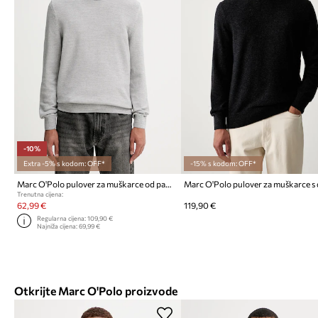
-10%
Extra -5% s kodom: OFF*
-15% s kodom: OFF*
Marc O'Polo pulover za muškarce od pamuka
Trenutna cijena:
62,99 €
119,90 €
Regularna cijena:
109,90 €
Najniža cijena:
69,99 €
Otkrijte Marc O'Polo proizvode