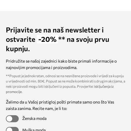
Prijavite se na naš newsletter i
ostvarite
-20%
** na svoju prvu
kupnju.
Pridružite se našoj zajednici kako biste primali informacije o
najnovijim promocijama i proizvodima.
**Popust je jednokratan, odnosi se na nesnižene proizvode i vrijedi za kupnju
u vrijednosti od min. 80€. Popust se ne može kombinirati s drugim akcijama, a
neki proizvodi mogu biti isključeni iz popusta. Provjerite:
isključenja iz
promocije
.
Želimo da u Vašoj pristigloj pošti primate samo ono što Vas
zaista zanima. Recite nam, je li to:
Ženska moda
Muška moda