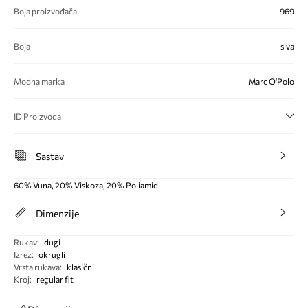
Boja proizvođača
969
Boja
siva
Modna marka
Marc O'Polo
ID Proizvoda
Sastav
60% Vuna, 20% Viskoza, 20% Poliamid
Dimenzije
Rukav
:
dugi
Izrez
:
okrugli
Vrsta rukava
:
klasični
Kroj
:
regular fit