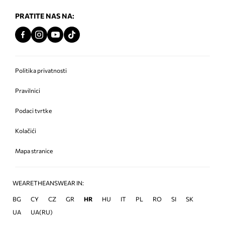
PRATITE NAS NA:
Politika privatnosti
Pravilnici
Podaci tvrtke
Kolačići
Mapa stranice
WEARETHEANSWEAR IN:
BG
CY
CZ
GR
HR
HU
IT
PL
RO
SI
SK
UA
UA(RU)