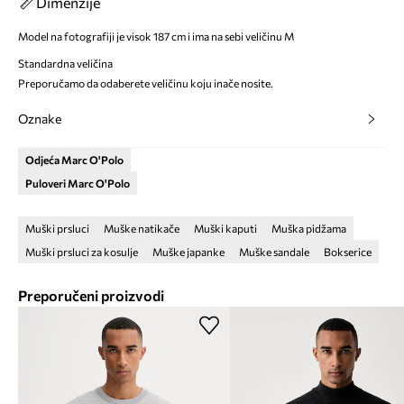
Dimenzije
Model na fotografiji je visok 187 cm i ima na sebi veličinu M
Standardna veličina
Preporučamo da odaberete veličinu koju inače nosite.
Oznake
Odjeća Marc O'Polo
Puloveri Marc O'Polo
Muški prsluci
Muške natikače
Muški kaputi
Muška pidžama
Muški prsluci za kosulje
Muške japanke
Muške sandale
Bokserice
Preporučeni proizvodi