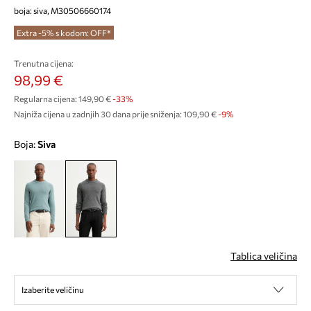
boja: siva, M30506660174
Extra -5% s kodom: OFF*
Trenutna cijena:
98,99 €
Regularna cijena:
149,90 €
-33%
Najniža cijena u zadnjih 30 dana prije sniženja:
109,90 €
 -9%
Boja:
siva
Tablica veličina
Izaberite veličinu