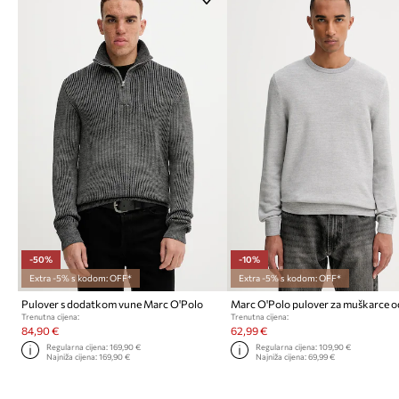
-50%
-10%
Extra -5% s kodom: OFF*
Extra -5% s kodom: OFF*
Pulover s dodatkom vune Marc O'Polo
Trenutna cijena:
Trenutna cijena:
84,90 €
62,99 €
Regularna cijena:
169,90 €
Regularna cijena:
109,90 €
Najniža cijena:
169,90 €
Najniža cijena:
69,99 €