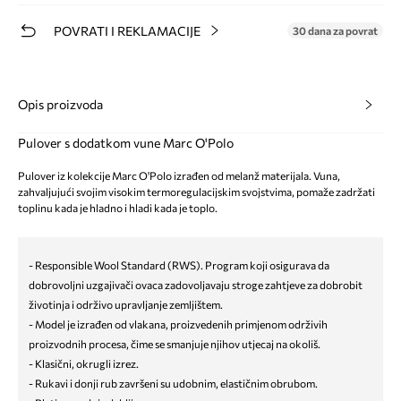
POVRATI I REKLAMACIJE
30 dana za povrat
Opis proizvoda
Pulover s dodatkom vune Marc O'Polo
Pulover iz kolekcije Marc O'Polo izrađen od melanž materijala. Vuna,
zahvaljujući svojim visokim termoregulacijskim svojstvima, pomaže zadržati
toplinu kada je hladno i hladi kada je toplo.
- Responsible Wool Standard (RWS). Program koji osigurava da
dobrovoljni uzgajivači ovaca zadovoljavaju stroge zahtjeve za dobrobit
životinja i održivo upravljanje zemljištem.
- Model je izrađen od vlakana, proizvedenih primjenom održivih
proizvodnih procesa, čime se smanjuje njihov utjecaj na okoliš.
- Klasični, okrugli izrez.
- Rukavi i donji rub završeni su udobnim, elastičnim obrubom.