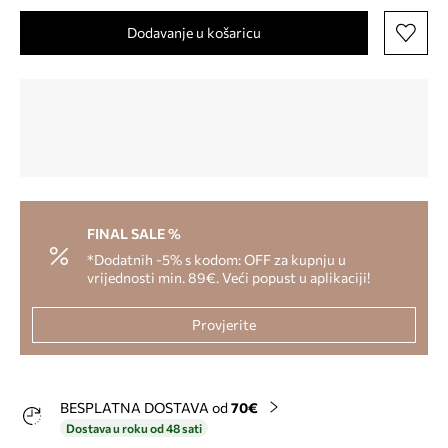
Dodavanje u košaricu
FINAL SALE %
*Dodatnih -5% s kodom: OFF za kupnju u
vrijednosti min. 89€. Veći popust u aplikaciji!
Provjerite
BESPLATNA DOSTAVA od
70€
Dostava u roku od 48 sati