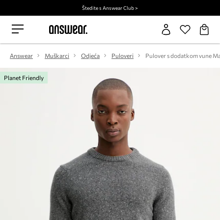
Štedite s Answear Club >
Answear
Muškarci
Odjeća
Puloveri
Planet Friendly