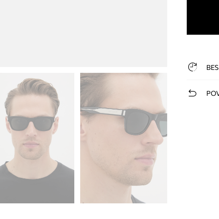
BES
POV