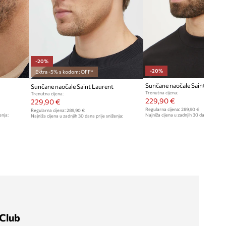
-20%
-20%
Extra -5% s kodom: OFF*
Sunčane naočale Saint Lauren
Sunčane naočale Saint Laurent
Trenutna cijena:
Trenutna cijena:
229,90 €
229,90 €
Regularna cijena:
289,90 €
Regularna cijena:
289,90 €
enja:
Najniža cijena u zadnjih 30 dana prije sn
Najniža cijena u zadnjih 30 dana prije sniženja:
289,90 €
289,90 €
Club