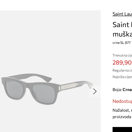
Saint La
Saint
mušk
crne SL 877
Trenutna cij
289,90
Regularna ci
Najniža cijen
Boja:
crna
Nedostup
Nažalost, 
proizvoda 