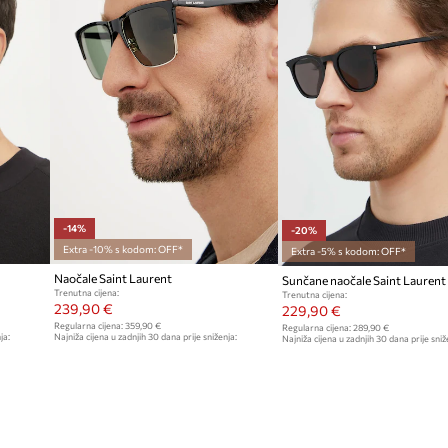
-14%
-20%
Extra -10% s kodom: OFF*
Extra -5% s kodom: OFF*
Naočale Saint Laurent
Sunčane naočale Saint Laurent
Trenutna cijena:
Trenutna cijena:
239,90 €
229,90 €
Regularna cijena:
359,90 €
Regularna cijena:
289,90 €
ja:
Najniža cijena u zadnjih 30 dana prije sniženja:
Najniža cijena u zadnjih 30 dana prije sniž
279,90 €
289,90 €