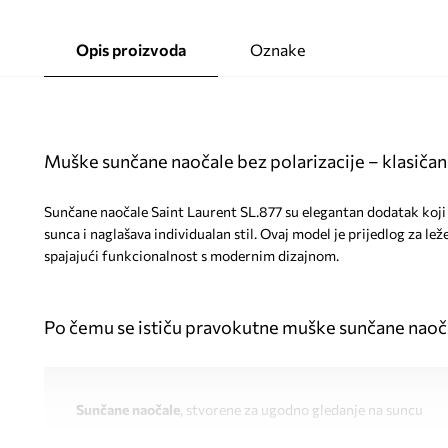
Opis proizvoda
Oznake
Muške sunčane naočale bez polarizacije – klasičan st
Sunčane naočale Saint Laurent SL.877 su elegantan dodatak koji u
sunca i naglašava individualan stil. Ovaj model je prijedlog za ležer
spajajući funkcionalnost s modernim dizajnom.
Po čemu se ističu pravokutne muške sunčane naoč
Sunčane naočale
, stvorene za ugodno gledanje na suncu