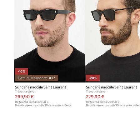
-10%
Extra -10% s kodom: OFF*
-20%
Sunčane naočale Saint Laurent
Sunčane naočale Saint Laurent
Trenutna cijena:
Trenutna cijena:
269,90 €
229,90 €
Regularna cijena:
379,90 €
Regularna cijena:
289,90 €
Najniža cijena u zadnjih 30 dana prije sniženja:
Najniža cijena u zadnjih 30 dana prije snižen
299,90 €
289,90 €