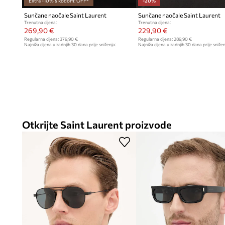
Extra -10% s kodom: OFF*
-20%
Sunčane naočale Saint Laurent
Sunčane naočale Saint Laurent
Trenutna cijena:
Trenutna cijena:
269,90 €
229,90 €
Regularna cijena:
379,90 €
Regularna cijena:
289,90 €
Najniža cijena u zadnjih 30 dana prije sniženja:
Najniža cijena u zadnjih 30 dana prije snižen
299,90 €
289,90 €
Otkrijte Saint Laurent proizvode