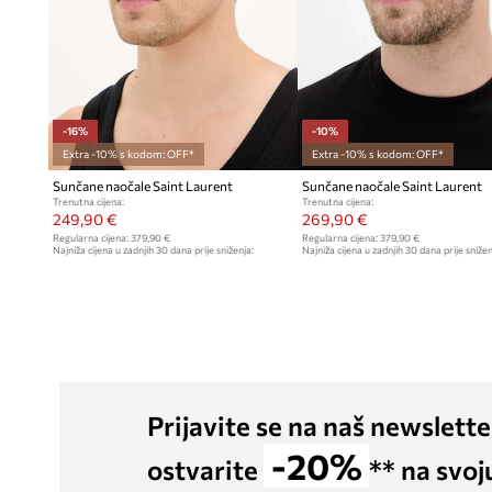
-16%
-10%
Extra -10% s kodom: OFF*
Extra -10% s kodom: OFF*
Sunčane naočale Saint Laurent
Sunčane naočale Saint Laurent
Trenutna cijena:
Trenutna cijena:
249,90 €
269,90 €
Regularna cijena:
379,90 €
Regularna cijena:
379,90 €
Najniža cijena u zadnjih 30 dana prije sniženja:
Najniža cijena u zadnjih 30 dana prije snižen
299,90 €
299,90 €
Prijavite se na naš newslette
-20%
ostvarite
** na svoj