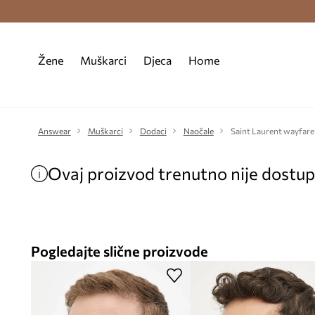
Premium Fashion Benefits >
Besplatna d
Žene
Muškarci
Djeca
Home
Answear
Muškarci
Dodaci
Naočale
Saint Laurent wayfare
Ovaj proizvod trenutno nije dostu
Pogledajte slične proizvode