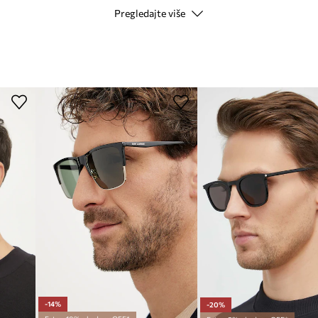
danja
Pregledajte više
losti
PODACI O PROIZVODU
ja
Kod proizvođača
Boja
ći nošenja
Modna marka
arakter
ID Proizvoda
kombiniranja
im prilikama
-14%
-20%