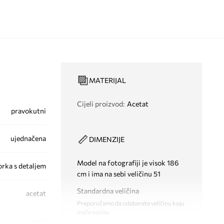
MATERIJAL
Cijeli proizvod
:
Acetat
pravokutni
ujednačena
DIMENZIJE
Model na fotografiji je visok 186
orka s detaljem
cm i ima na sebi veličinu 51
Standardna veličina
acetat
Preporučamo da odaberete veličinu koju
inače nosite.
puni