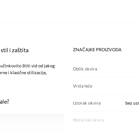
il i zaštita
ZNAČAJKE PROIZVODA
činkovito štiti vid od jakog
Oblik okvira
ne i klasične stilizacije,
Vrsta leće
ale?
Uzorak okvira
bez uz
Materijal okvira
Tip okvira