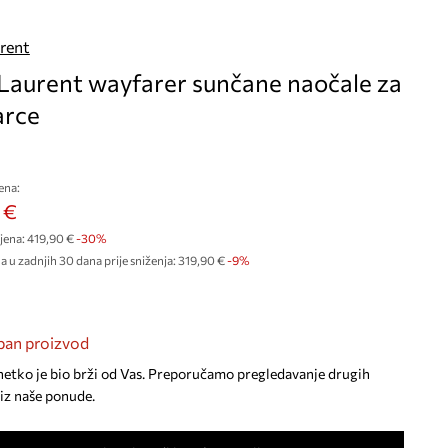
urent
 Laurent wayfarer sunčane naočale za
arce
ena:
 €
jena:
419,90 €
-30%
a u zadnjih 30 dana prije sniženja:
319,90 €
 -9%
an proizvod
netko je bio brži od Vas. Preporučamo pregledavanje drugih
iz naše ponude.