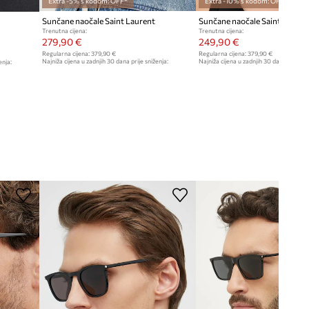
Extra -5% s kodom: OFF*
Extra -10% s kodom: OFF*
Sunčane naočale Saint Laurent
Sunčane naočale Saint Lauren
Trenutna cijena:
Trenutna cijena:
279,90 €
249,90 €
Regularna cijena:
379,90 €
Regularna cijena:
379,90 €
Najniža cijena u zadnjih 30 dana prije sniženja:
Najniža cijena u zadnjih 30 dana prije sn
enja:
329,90 €
299,90 €