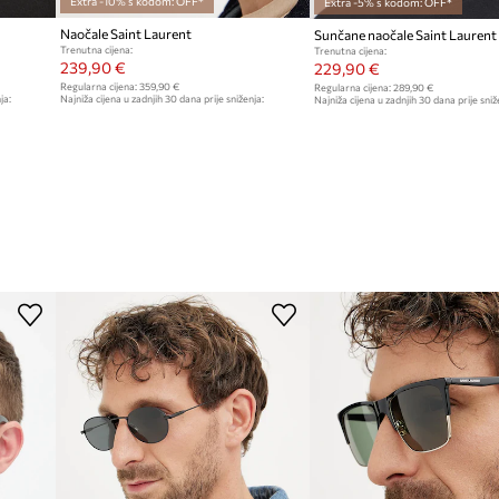
Extra -10% s kodom: OFF*
Extra -5% s kodom: OFF*
Naočale Saint Laurent
Sunčane naočale Saint Laurent
Trenutna cijena:
Trenutna cijena:
239,90 €
229,90 €
Regularna cijena:
359,90 €
Regularna cijena:
289,90 €
ja:
Najniža cijena u zadnjih 30 dana prije sniženja:
Najniža cijena u zadnjih 30 dana prije sniž
279,90 €
289,90 €