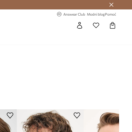
Answear Club >
-20% na prvu narudžbu >
Answear Club
Modni blog
Pomoć