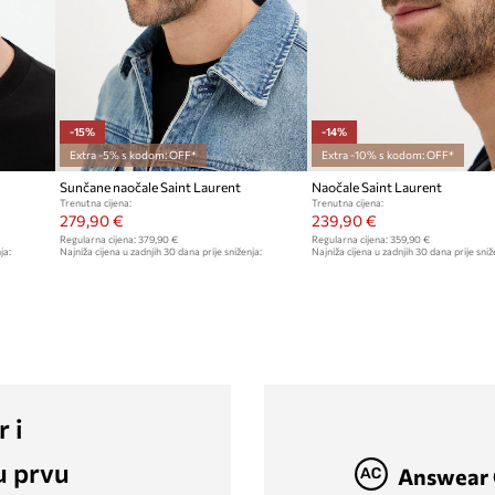
-15%
-14%
Extra -5% s kodom: OFF*
Extra -10% s kodom: OFF*
Sunčane naočale Saint Laurent
Naočale Saint Laurent
Trenutna cijena:
Trenutna cijena:
279,90 €
239,90 €
Regularna cijena:
379,90 €
Regularna cijena:
359,90 €
ja:
Najniža cijena u zadnjih 30 dana prije sniženja:
Najniža cijena u zadnjih 30 dana prije sniž
329,90 €
279,90 €
r i
u prvu
Answear 