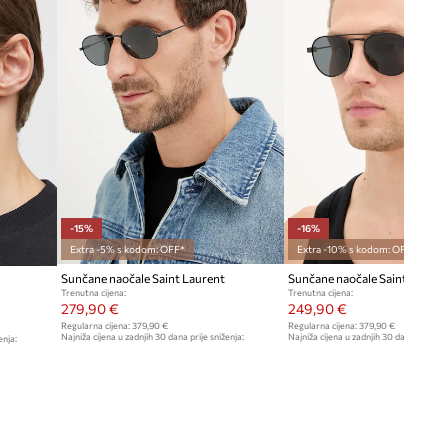
-15%
-16%
Extra -5% s kodom: OFF*
Extra -10% s kodom: OFF*
Sunčane naočale Saint Laurent
Sunčane naočale Saint Lauren
Trenutna cijena:
Trenutna cijena:
279,90 €
249,90 €
Regularna cijena:
379,90 €
Regularna cijena:
379,90 €
Najniža cijena u zadnjih 30 dana prije sniženja:
Najniža cijena u zadnjih 30 dana prije sn
enja:
329,90 €
299,90 €