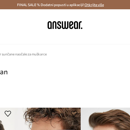
ostava i povrat (od 70€) >
FINAL SALE % Dodatni popusti u aplikaciji!
Dostava u roku 48 sati >
Otkrijte više
Štedite s 
r sunčane naočale za muškarce
pan