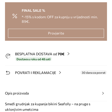
FINAL SALE %
*-15% s kodom: OFF za kupnju u vrijednosti min.
89€.
Provjerite
BESPLATNA DOSTAVA od
70€
Dostava u roku od 48 sati
POVRATI I REKLAMACIJE
30 dana za povrat
Opis proizvoda
Smeđi grudnjak za kupanje bikini Seafolly – na pruge s
uklonjivim umetcima