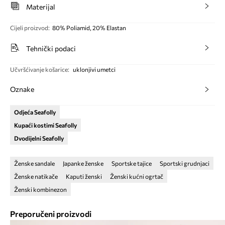
Materijal
Cijeli proizvod
:
80% Poliamid, 20% Elastan
Tehnički podaci
Učvršćivanje košarice
:
uklonjivi umetci
Oznake
Odjeća Seafolly
Kupaći kostimi Seafolly
Dvodijelni Seafolly
Ženske sandale
Japanke ženske
Sportske tajice
Sportski grudnjaci
Ženske natikače
Kaputi ženski
Ženski kućni ogrtač
Ženski kombinezon
Preporučeni proizvodi