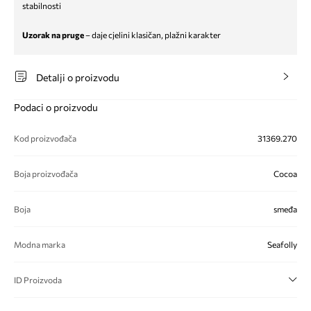
stabilnosti
Uzorak na pruge
– daje cjelini klasičan, plažni karakter
Detalji o proizvodu
Podaci o proizvodu
Kod proizvođača
31369.270
Boja proizvođača
Cocoa
Boja
smeđa
Modna marka
Seafolly
ID Proizvoda