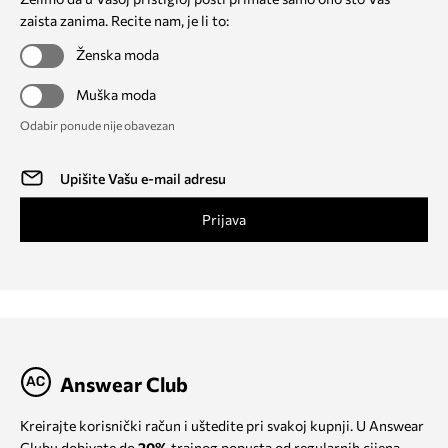
zaista zanima. Recite nam, je li to:
Ženska moda
Muška moda
Odabir ponude nije obavezan
Prijava
Answear Club
Kreirajte korisnički račun i uštedite pri svakoj kupnji. U Answear
Clubu dobivate do
20%
trajnog popusta od regularnih cijena.