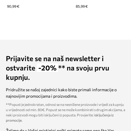
90,99 €
85,99 €
Prijavite se na naš newsletter i
ostvarite
-20%
** na svoju prvu
kupnju.
Pridružite se našoj zajednici kako biste primali informacije o
najnovijim promocijama i proizvodima.
**Popust je jednokratan, odnosi se na nesnižene proizvode i vrijedi za kupnju
u vrijednosti od min. 80€. Popust se ne može kombinirati s drugim akcijama, a
neki proizvodi mogu biti isključeni iz popusta. Provjerite:
isključenja iz
promocije
.
Želimo da u Vašoj pristigloj pošti primate samo ono što Vas