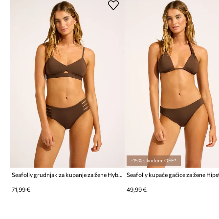
-15% s kodom: OFF*
Seafolly grudnjak za kupanje za žene Hybrid Bralette
Seafolly kupaće gaćice za žene Hips
71,99 €
49,99 €