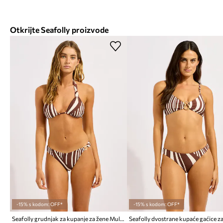
Otkrijte Seafolly proizvode
-15% s kodom: OFF*
-15% s kodom: OFF*
Seafolly grudnjak za kupanje za žene Multi Fit Longline Tri