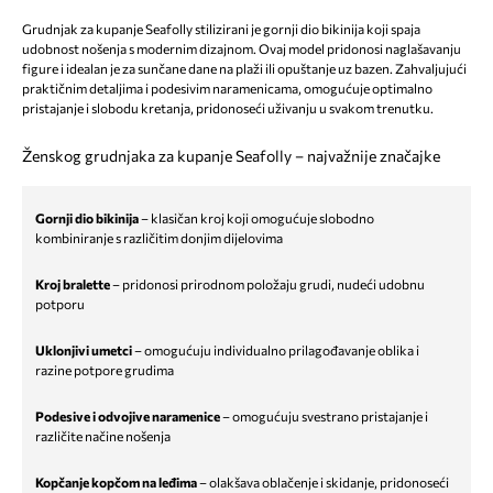
Grudnjak za kupanje Seafolly stilizirani je gornji dio bikinija koji spaja
udobnost nošenja s modernim dizajnom. Ovaj model pridonosi naglašavanju
figure i idealan je za sunčane dane na plaži ili opuštanje uz bazen. Zahvaljujući
praktičnim detaljima i podesivim naramenicama, omogućuje optimalno
pristajanje i slobodu kretanja, pridonoseći uživanju u svakom trenutku.
Ženskog grudnjaka za kupanje Seafolly – najvažnije značajke
Gornji dio bikinija
– klasičan kroj koji omogućuje slobodno
kombiniranje s različitim donjim dijelovima
Kroj bralette
– pridonosi prirodnom položaju grudi, nudeći udobnu
potporu
Uklonjivi umetci
– omogućuju individualno prilagođavanje oblika i
razine potpore grudima
Podesive i odvojive naramenice
– omogućuju svestrano pristajanje i
različite načine nošenja
Kopčanje kopčom na leđima
– olakšava oblačenje i skidanje, pridonoseći