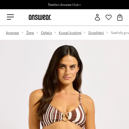
Štedite s Answear Club >
Answear
Žene
Odjeća
Kupaći kostimi
Dvodijelni