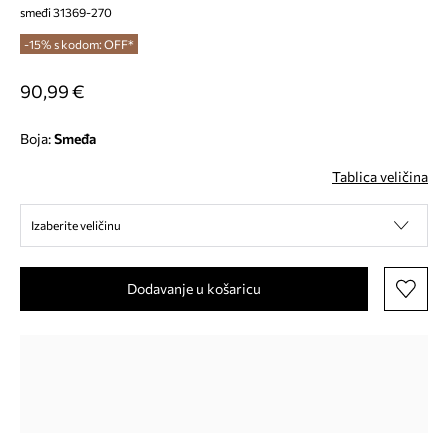
smeđi 31369-270
-15% s kodom: OFF*
90,99 €
Boja:
smeđa
Tablica veličina
Izaberite veličinu
Dodavanje u košaricu