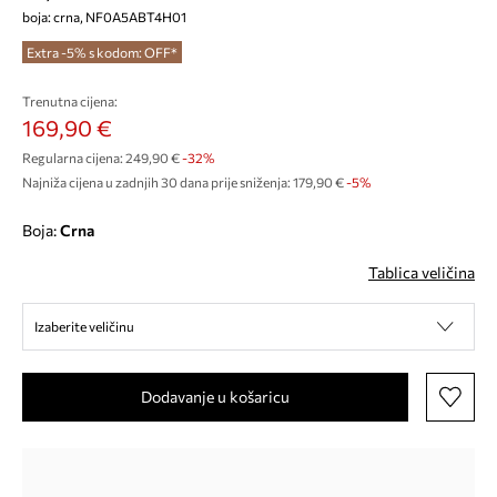
boja: crna, NF0A5ABT4H01
Extra -5% s kodom: OFF*
Trenutna cijena:
169,90 €
Regularna cijena:
249,90 €
-32%
Najniža cijena u zadnjih 30 dana prije sniženja:
179,90 €
 -5%
Boja:
crna
Tablica veličina
Izaberite veličinu
Dodavanje u košaricu