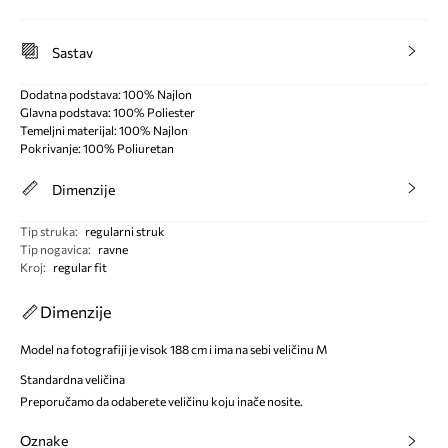
Sastav
Dodatna podstava: 100% Najlon
Glavna podstava: 100% Poliester
Temeljni materijal: 100% Najlon
Pokrivanje: 100% Poliuretan
Dimenzije
Tip struka
:
regularni struk
Tip nogavica
:
ravne
Kroj
:
regular fit
Dimenzije
Model na fotografiji je visok 188 cm i ima na sebi veličinu M
Standardna veličina
Preporučamo da odaberete veličinu koju inače nosite.
Oznake