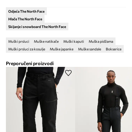
Odjeća The North Face
Hlače The North Face
Skijanje i snowboard The North Face
Muški prsluci
Muške natikače
Muški kaputi
Muška pidžama
Muški prsluci za kosulje
Muške japanke
Muške sandale
Bokserice
Preporučeni proizvodi