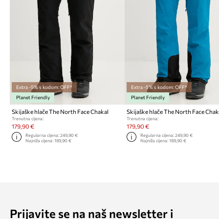
Extra -5% s kodom: OFF*
Extra -5% s kodom: OFF*
Planet Friendly
Planet Friendly
Skijaške hlače The North Face Chakal
Skijaške hlače The North Face Chak
Trenutna cijena:
Trenutna cijena:
179,90 €
179,90 €
Regularna cijena:
249,90 €
Regularna cijena:
249,90 €
Najniža cijena:
189,90 €
Najniža cijena:
189,90 €
Prijavite se na naš newsletter i