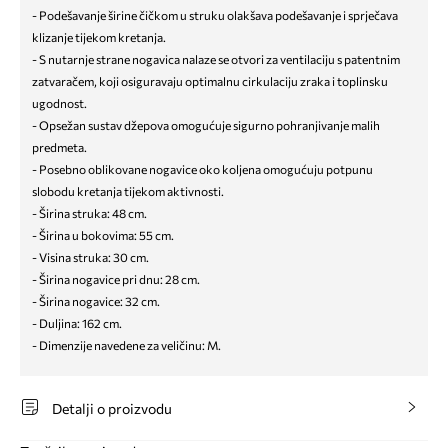
- Podešavanje širine čičkom u struku olakšava podešavanje i sprječava
klizanje tijekom kretanja.
- S nutarnje strane nogavica nalaze se otvori za ventilaciju s patentnim
zatvaračem, koji osiguravaju optimalnu cirkulaciju zraka i toplinsku
ugodnost.
- Opsežan sustav džepova omogućuje sigurno pohranjivanje malih
predmeta.
- Posebno oblikovane nogavice oko koljena omogućuju potpunu
slobodu kretanja tijekom aktivnosti.
- Širina struka: 48 cm.
- Širina u bokovima: 55 cm.
- Visina struka: 30 cm.
- Širina nogavice pri dnu: 28 cm.
- Širina nogavice: 32 cm.
- Duljina: 162 cm.
- Dimenzije navedene za veličinu: M.
Detalji o proizvodu