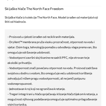
Skijaške hlače The North Face Freedom
Skijaške hlače iz kolekcije The North Face. Model izrađen od materijala koji
štiti od hladnoće.
- Proizvod u cjelosti izrađen od recikliranih materijala.
- DryVent™ membrana pruža visoku prozračnost, otpornost na vodu i
vjetar. Osim toga, tehnologija pomaže u odvođenju vlage prema van, što
omogućuje održavanje udobnosti.
- Vodootporni završni sloj tkanine ne sadrži PFC, nije otrovan te je
ekološki prihvatljiv.
- Vodootpornost znači povećanu otpornost na vodu. Proizvod zadržava
svojstva u dodiru s vodom, što omogućuje veću udobnost korištenja
zahvaljujući nižem pragu vodootpornosti, ali ne jamči potpunu
vodonepropusnost.
- Jednostavan kroj koji ne ograničava kretanje.
- Tregeri integrirani u hlače sprječavaju klizanje hlača tijekom kretanja, a
mogućnost njihovog podešavanja omogućuje optimalno prilagođavanje
visini korisnika.