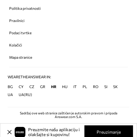
Politika privatnosti
Pravilnici
Podaci tvrtke
Kolačići
Mapa stranice
WEARETHEANSWEAR IN:
BG
CY
CZ
GR
HR
HU
IT
PL
RO
SI
SK
UA
UA(RU)
Sadržaj ove web stranice zaštićen je autorskim pravom i pripada
Answear.com S.A.
Preuzmite našu aplikaciju i
Preuzimanje
olakšajte si kupovinu!