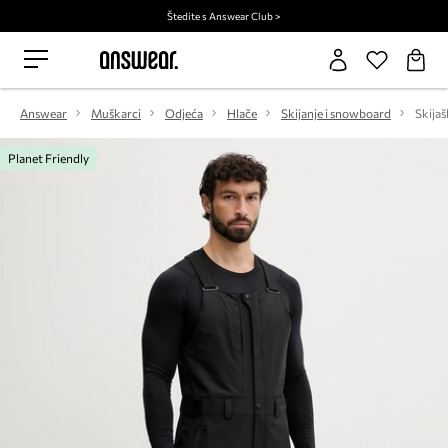
Štedite s Answear Club >
Answear
Muškarci
Odjeća
Hlače
Skijanje i snowboard
Planet Friendly