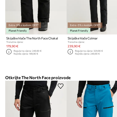
Extra -5% s kodom: OFF*
Extra -5% s kodom: OFF*
Planet Friendly
Planet Friendly
Skijaške hlače The North Face Chakal
Skijaške hlače Colmar
Trenutna cijena:
Trenutna cijena:
179,90 €
239,90 €
Regularna cijena:
249,90 €
Regularna cijena:
329,90 €
Najniža cijena:
189,90 €
Najniža cijena:
249,90 €
Otkrijte The North Face proizvode