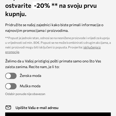
ostvarite
-20%
** na svoju prvu
kupnju.
Pridružite se našoj zajednici kako biste primali informacije o
najnovijim promocijama i proizvodima.
**Popust je jednokratan, odnosi se na nesnižene proizvode i vrijedi za kupnju
u vrijednosti od min. 80€. Popust se ne može kombinirati s drugim akcijama, a
neki proizvodi mogu biti isključeni iz popusta. Provjerite:
isključenja iz
promocije
.
Želimo da u Vašoj pristigloj pošti primate samo ono što Vas
zaista zanima. Recite nam, je li to:
Ženska moda
Muška moda
Odabir ponude nije obavezan