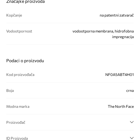
Značajke proizvoda
Kopčanje
na patentni zatvarač
Vodootpornost
vodootporna membrana, hidrofobna
impregnacija
Podaci o proizvodu
Kod proizvođača
NF0A5ABT4H01
Boja
crna
Modna marka
The North Face
Proizvođač
ID Proizvoda