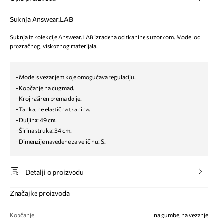
Suknja Answear.LAB
Suknja iz kolekcije Answear.LAB izrađena od tkanine s uzorkom. Model od
prozračnog, viskoznog materijala.
- Model s vezanjem koje omogućava regulaciju.
- Kopčanje na dugmad.
- Kroj raširen prema dolje.
- Tanka, ne elastična tkanina.
- Duljina: 49 cm.
- Širina struka: 34 cm.
- Dimenzije navedene za veličinu: S.
Detalji o proizvodu
Značajke proizvoda
Kopčanje
na gumbe, na vezanje