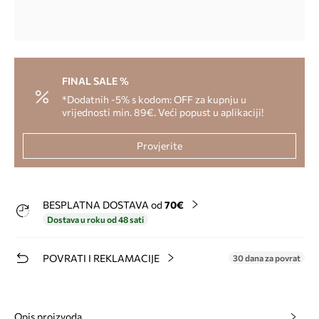
FINAL SALE %
*Dodatnih -5% s kodom: OFF za kupnju u
vrijednosti min. 89€. Veći popust u aplikaciji!
Provjerite
BESPLATNA DOSTAVA od
70€
Dostava u roku od 48 sati
POVRATI I REKLAMACIJE
30 dana za povrat
Opis proizvoda