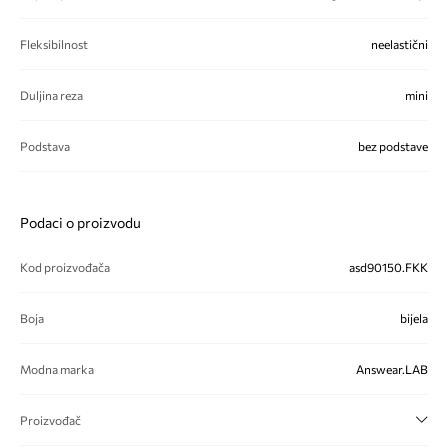
Fleksibilnost
neelastični
Duljina reza
mini
Podstava
bez podstave
Podaci o proizvodu
Kod proizvođača
asd90150.FKK
Boja
bijela
Modna marka
Answear.LAB
Proizvođač