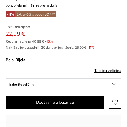
boja: bijela, mini, širi se prema dolje
-11%
Extra -5% s kodom: OFF*
Trenutna cijena:
22,99 €
Regularna cijena:
40,99 €
-43%
Najniža cijena u zadnjih 30 dana prije sniženja:
25,99 €
 -11%
Boja:
bijela
Tablica veličina
Izaberite veličinu
Dodavanje u košaricu