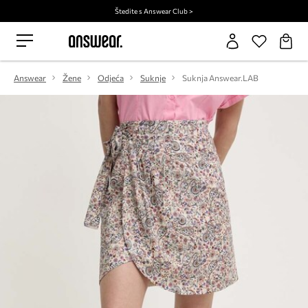
Štedite s Answear Club >
Answear
Žene
Odjeća
Suknje
Suknja Answear.LAB