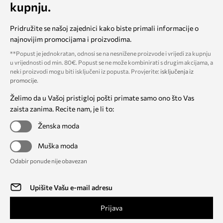
kupnju.
Pridružite se našoj zajednici kako biste primali informacije o
najnovijim promocijama i proizvodima.
**Popust je jednokratan, odnosi se na nesnižene proizvode i vrijedi za kupnju
u vrijednosti od min. 80€. Popust se ne može kombinirati s drugim akcijama, a
neki proizvodi mogu biti isključeni iz popusta. Provjerite:
isključenja iz
promocije
.
Želimo da u Vašoj pristigloj pošti primate samo ono što Vas
zaista zanima. Recite nam, je li to:
Ženska moda
Muška moda
Odabir ponude nije obavezan
Prijava