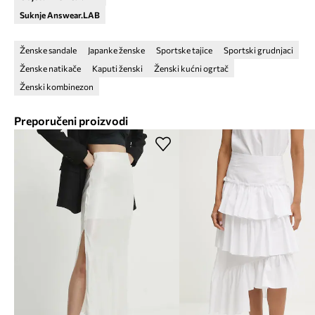
Suknje Answear.LAB
Ženske sandale
Japanke ženske
Sportske tajice
Sportski grudnjaci
Ženske natikače
Kaputi ženski
Ženski kućni ogrtač
Ženski kombinezon
Preporučeni proizvodi