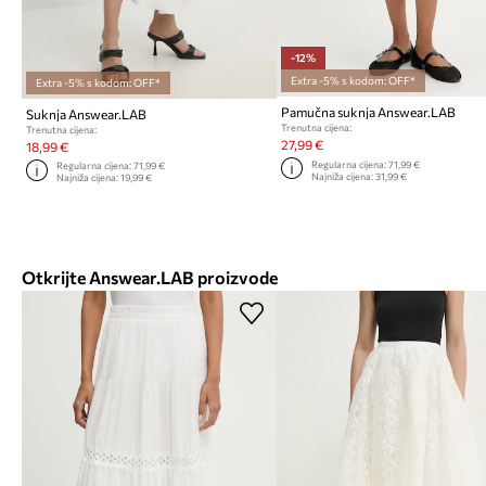
-12%
Extra -5% s kodom: OFF*
Extra -5% s kodom: OFF*
Pamučna suknja Answear.LAB
Suknja Answear.LAB
Trenutna cijena:
Trenutna cijena:
27,99 €
18,99 €
Regularna cijena:
71,99 €
Regularna cijena:
71,99 €
Najniža cijena:
31,99 €
Najniža cijena:
19,99 €
Otkrijte Answear.LAB proizvode