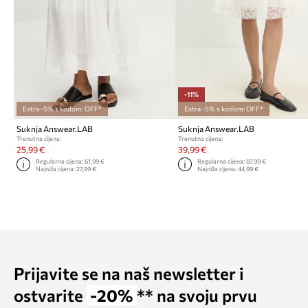
-11%
Extra -5% s kodom: OFF*
Extra -5% s kodom: OFF*
Suknja Answear.LAB
Suknja Answear.LAB
Trenutna cijena:
Trenutna cijena:
25,99 €
39,99 €
Regularna cijena:
61,99 €
Regularna cijena:
87,99 €
Najniža cijena:
27,99 €
Najniža cijena:
44,99 €
Prijavite se na naš newsletter i
ostvarite
-20%
** na svoju prvu