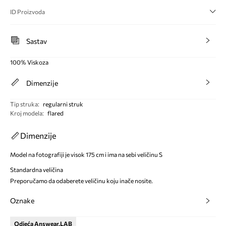
ID Proizvoda
Sastav
100% Viskoza
Dimenzije
Tip struka
:
regularni struk
Kroj modela
:
flared
Dimenzije
Model na fotografiji je visok 175 cm i ima na sebi veličinu S
Standardna veličina
Preporučamo da odaberete veličinu koju inače nosite.
Oznake
Odjeća Answear.LAB