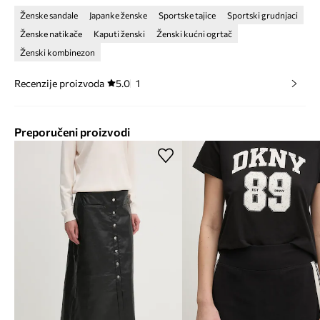
Ženske sandale
Japanke ženske
Sportske tajice
Sportski grudnjaci
Ženske natikače
Kaputi ženski
Ženski kućni ogrtač
Ženski kombinezon
Recenzije proizvoda
5.0
1
Preporučeni proizvodi