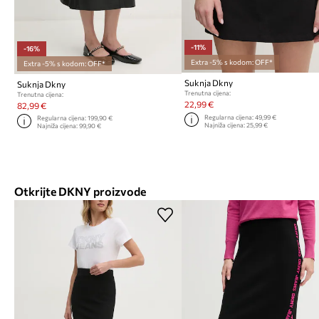
-11%
-16%
Extra -5% s kodom: OFF*
Extra -5% s kodom: OFF*
Suknja Dkny
Suknja Dkny
Trenutna cijena:
Trenutna cijena:
22,99 €
82,99 €
Regularna cijena:
49,99 €
Regularna cijena:
199,90 €
Najniža cijena:
25,99 €
Najniža cijena:
99,90 €
Otkrijte DKNY proizvode