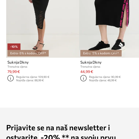
-10%
Extra -5% s kodom: OFF*
Extra -5% s kodom: OFF*
Suknja Dkny
Suknja Dkny
Trenutna cijena:
Trenutna cijena:
79,99 €
44,99 €
Regularna cijena:
109,90 €
Regularna cijena:
90,99 €
Najniža cijena:
88,99 €
Najniža cijena:
48,99 €
Prijavite se na naš newsletter i
ostvarite
-20%
** na svoju prvu