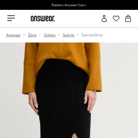
Štedite s Answear Club >
Answear
Žene
Odjeća
Suknje
Suknja Dkny