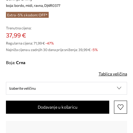
boja: bordo, midi, ravna, DJ4R0377
Extra -5% s kodom: OFF*
Trenutna cijena:
37,99 €
Regularna cijena:
71,99 €
-47%
Najniža cijena u zadnjih 30 dana prije sniženja:
39,99 €
 -5%
Boja:
crna
Tablica veličina
Izaberite veličinu
Dodavanje u košaricu