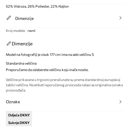
52% Viskoza, 26% Poliester, 22% Najlon
Dimenzije
Kroj modela
:
ravni
Dimenzije
Model na fotografiji je visok 177 cm i ima na sebi veličinu S
Standardna veličina
Preporučamo da odaberete veličinu koju inače nosite.
Veličine prikazane u trgovini preračunate su prema standardnoj europskoj
tablici veličina. Na etiketi isporučenog proizvoda nalazi se originalna oznaka
proizvođača.
Oznake
Odjeća DKNY
Suknje DKNY