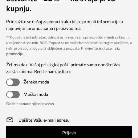
kupnju.
Pridružite se našoj zajednici kako biste primali informacije o
najnovijim promocijama i proizvodima.
**Popust je jednokratan, odnosi se na nesnižene proizvode i vrijedi za kupnju
u vrijednosti od min. 80€. Popust se ne može kombinirati s drugim akcijama, a
neki proizvodi mogu biti isključeni iz popusta. Provjerite:
isključenja iz
promocije
.
Želimo da u Vašoj pristigloj pošti primate samo ono što Vas
zaista zanima. Recite nam, je li to:
Ženska moda
Muška moda
Odabir ponude nije obavezan
Prijava