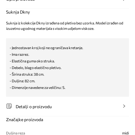
Suknja Dkny
Suknja iz kolekcije Dkny izrađena od pletiva bez uzorka. Model izrađen od
izuzetno ugodnog materijala s visokim udjelom viskoze.
- Jednostavan kroj koji ne ograničava kretanje.
- Ima razrez.
- Elastična guma oko struka.
- Debelo, blago elastično pletivo.
- Širina struka: 38 cm.
- Duljina: 82 cm.
- Dimenzije navedene za veličinu: S.
Detalji o proizvodu
Značajke proizvoda
Duljina reza
midi