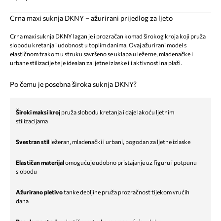
Crna maxi suknja DKNY – ažurirani prijedlog za ljeto
Crna maxi suknja DKNY lagan je i prozračan komad širokog kroja koji pruža
slobodu kretanja i udobnost u toplim danima. Ovaj ažurirani model s
elastičnom trakom u struku savršeno se uklapa u ležerne, mladenačke i
urbane stilizacije te je idealan za ljetne izlaske ili aktivnosti na plaži.
Po čemu je posebna široka suknja DKNY?
Široki maksi kroj
pruža slobodu kretanja i daje lakoću ljetnim
stilizacijama
Svestran stil
ležeran, mladenački i urbani, pogodan za ljetne izlaske
Elastičan materijal
omogućuje udobno pristajanje uz figuru i potpunu
slobodu
Ažurirano pletivo
tanke debljine pruža prozračnost tijekom vrućih
dana