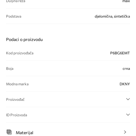
Duljina reza
maxi
Podstava
djelomična, sintetička
Podaci o proizvodu
Kod proizvođača
P6BG6EMT
Boja
crna
Modna marka
DKNY
Proizvođač
ID Proizvoda
Materijal