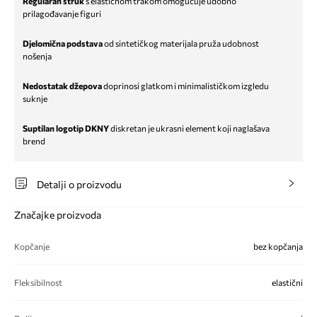
Regularan struk
s elastičnom trakom omogućuje udobno
prilagođavanje figuri
Djelomična podstava
od sintetičkog materijala pruža udobnost
nošenja
Nedostatak džepova
doprinosi glatkom i minimalističkom izgledu
suknje
Suptilan logotip DKNY
diskretan je ukrasni element koji naglašava
brend
Detalji o proizvodu
Značajke proizvoda
Kopčanje
bez kopčanja
Fleksibilnost
elastični