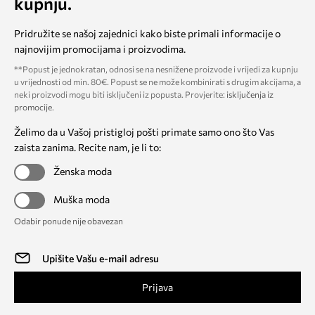
kupnju.
Pridružite se našoj zajednici kako biste primali informacije o
najnovijim promocijama i proizvodima.
**Popust je jednokratan, odnosi se na nesnižene proizvode i vrijedi za kupnju
u vrijednosti od min. 80€. Popust se ne može kombinirati s drugim akcijama, a
neki proizvodi mogu biti isključeni iz popusta. Provjerite:
isključenja iz
promocije
.
Želimo da u Vašoj pristigloj pošti primate samo ono što Vas
zaista zanima. Recite nam, je li to:
Ženska moda
Muška moda
Odabir ponude nije obavezan
Prijava