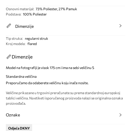
Osnovni materijal
:
73% Poliester, 27% Pamuk
Podstava
:
100% Poliester
Dimenzije
Tip struka
:
regularni struk
Kroj modela
:
flared
Dimenzije
Model na fotografiji je visok 175 cm i ima na sebi veličinu S
Standardna veličina
Preporučamo da odaberete veličinu koju inače nosite.
Veličine prikazane u trgovini preračunate su prema standardnoj europskoj
tablici veličina. Na etiketi isporučenog proizvoda nalazi se originalna oznaka
proizvođača.
Oznake
Odjeća DKNY