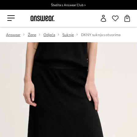
Štedite s Answear Club >
Answear
Žene
Odjeća
Suknje
DKNY suknja s otvorima