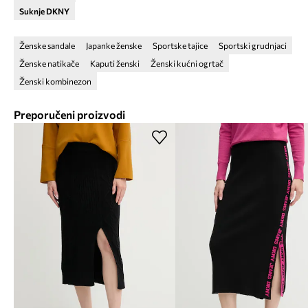
Suknje DKNY
Ženske sandale
Japanke ženske
Sportske tajice
Sportski grudnjaci
Ženske natikače
Kaputi ženski
Ženski kućni ogrtač
Ženski kombinezon
Preporučeni proizvodi