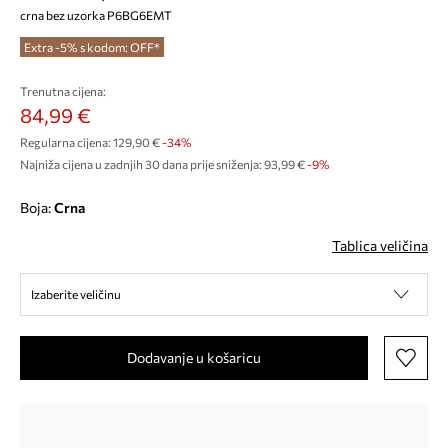
crna bez uzorka P6BG6EMT
Extra -5% s kodom: OFF*
Trenutna cijena:
84,99 €
Regularna cijena:
129,90 €
-34%
Najniža cijena u zadnjih 30 dana prije sniženja:
93,99 €
 -9%
Boja:
crna
Tablica veličina
Izaberite veličinu
Dodavanje u košaricu