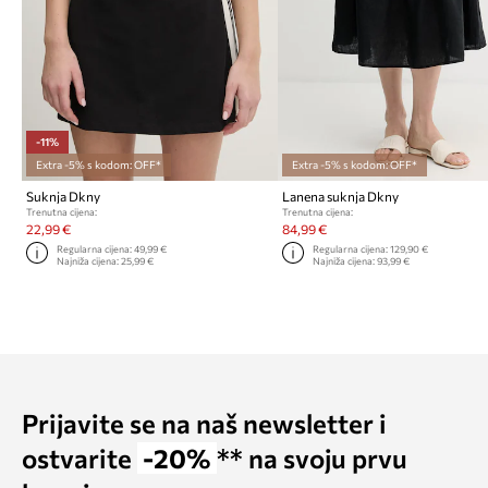
-11%
Extra -5% s kodom: OFF*
Extra -5% s kodom: OFF*
Suknja Dkny
Lanena suknja Dkny
Trenutna cijena:
Trenutna cijena:
22,99 €
84,99 €
Regularna cijena:
49,99 €
Regularna cijena:
129,90 €
Najniža cijena:
25,99 €
Najniža cijena:
93,99 €
Prijavite se na naš newsletter i
ostvarite
-20%
** na svoju prvu