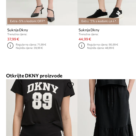
Extra -5% s kodom: OFF*
Extra -5% s kodom: OFF*
Suknja Dkny
Suknja Dkny
Trenutna cijena:
Trenutna cijena:
37,99 €
44,99 €
Regularna cijena:
71,99 €
Regularna cijena:
90,99 €
Najniža cijena:
39,99 €
Najniža cijena:
48,99 €
Otkrijte DKNY proizvode