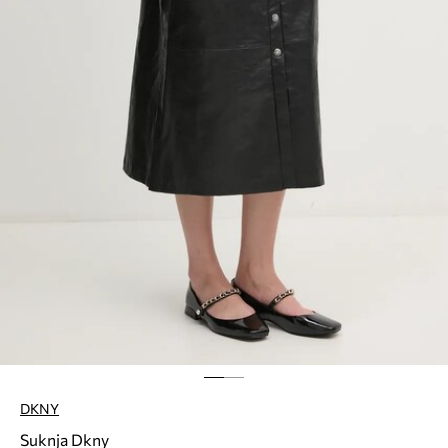
DKNY
Suknja Dkny