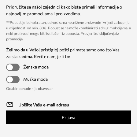
Pridružite se našoj zajednici kako biste primali informacije o
najnovijim promocijama i proizvodima.
**Popust je jednokratan, odnosi se na nesnižene proizvode i vrijedi za kupnju
u vrijednosti od min. 80€. Popust se ne može kombinirati s drugim akcijama, a
neki proizvodi mogu biti isključeni iz popusta. Provjerite:
isključenja iz
promocije
.
Želimo da u Vašoj pristigloj pošti primate samo ono što Vas
zaista zanima. Recite nam, je li to:
Ženska moda
Muška moda
Odabir ponude nije obavezan
Prijava