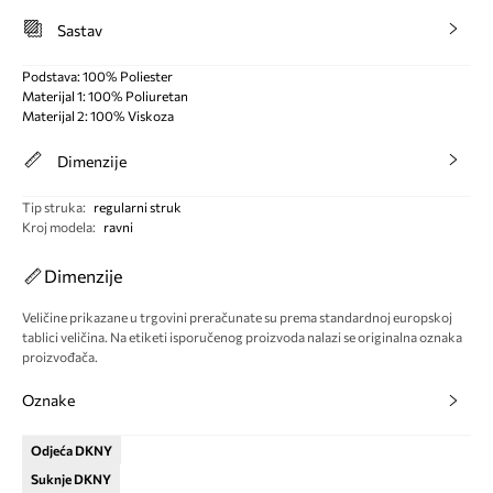
Sastav
Podstava: 100% Poliester
Materijal 1: 100% Poliuretan
Materijal 2: 100% Viskoza
Dimenzije
Tip struka
:
regularni struk
Kroj modela
:
ravni
Dimenzije
Veličine prikazane u trgovini preračunate su prema standardnoj europskoj
tablici veličina. Na etiketi isporučenog proizvoda nalazi se originalna oznaka
proizvođača.
Oznake
Odjeća DKNY
Suknje DKNY