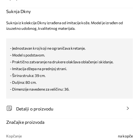
Suknja Dkny
Suknja iz kolekcije Dkny izrađena od imitacije kože. Model je izrađen od
izuzetno udobnog, kvalitetnog materijala.
- Jednostavan kroj koji ne ograničava kretanje.
- Model s podstavom.
- Praktično zatvaranje na drukere olakšava oblačenje i skidanje.
- Imitacija džepa na prednjoj strani.
- Širina struka: 39 cm.
- Duljina: 80 cm.
- Dimenzije navedene za veličinu: 36.
Detalji o proizvodu
Značajke proizvoda
Kopčanje
na kopče