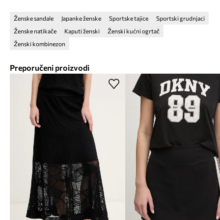
Ženske sandale
Japanke ženske
Sportske tajice
Sportski grudnjaci
Ženske natikače
Kaputi ženski
Ženski kućni ogrtač
Ženski kombinezon
Preporučeni proizvodi