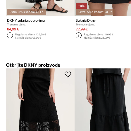
-11%
Extra -5% s kodom: OFF*
Extra -5% s kodom: OFF*
DKNY suknja s otvorima
Suknja Dkny
Trenutna cijena:
Trenutna cijena:
84,99 €
22,99 €
Regularna cijena:
129,90 €
Regularna cijena:
49,99 €
Najniža cijena:
93,99 €
Najniža cijena:
25,99 €
Otkrijte DKNY proizvode