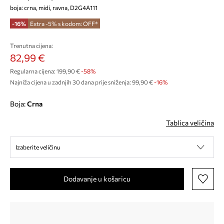
boja: crna, midi, ravna, D2G4A111
-16%
Extra -5% s kodom: OFF*
Trenutna cijena:
82,99 €
Regularna cijena:
199,90 €
-58%
Najniža cijena u zadnjih 30 dana prije sniženja:
99,90 €
 -16%
Boja:
crna
Tablica veličina
Izaberite veličinu
Dodavanje u košaricu