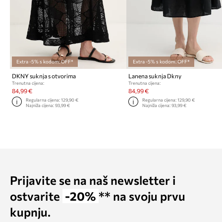
Extra -5% s kodom: OFF*
Extra -5% s kodom: OFF*
DKNY suknja s otvorima
Lanena suknja Dkny
Trenutna cijena:
Trenutna cijena:
84,99 €
84,99 €
Regularna cijena:
129,90 €
Regularna cijena:
129,90 €
Najniža cijena:
93,99 €
Najniža cijena:
93,99 €
Prijavite se na naš newsletter i
ostvarite
-20%
** na svoju prvu
kupnju.