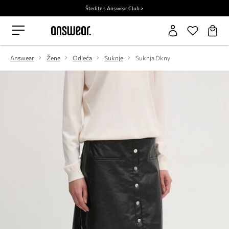
Štedite s Answear Club >
Answear
Žene
Odjeća
Suknje
Suknja Dkny