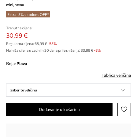
mini, ravna
Extra -5% s kodom: OFF*
Trenutna cijena:
30,99 €
Regularna cijena:
68,99 €
-55%
Najniža cijena u zadnjih 30 dana prije sniženja:
33,99 €
 -8%
Boja:
plava
Tablica veličina
Izaberite veličinu
Dodavanje u košaricu