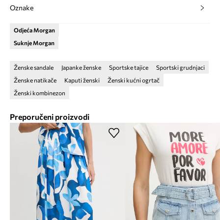
Oznake
Odjeća Morgan
Suknje Morgan
Ženske sandale
Japanke ženske
Sportske tajice
Sportski grudnjaci
Ženske natikače
Kaputi ženski
Ženski kućni ogrtač
Ženski kombinezon
Preporučeni proizvodi