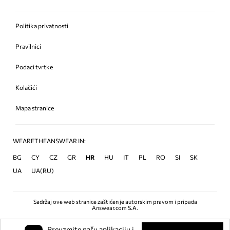
Politika privatnosti
Pravilnici
Podaci tvrtke
Kolačići
Mapa stranice
WEARETHEANSWEAR IN:
BG
CY
CZ
GR
HR
HU
IT
PL
RO
SI
SK
UA
UA(RU)
Sadržaj ove web stranice zaštićen je autorskim pravom i pripada
Answear.com S.A.
Preuzmite našu aplikaciju i