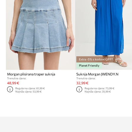
Extra -5% s kodom: OFF*
Planet Friendly
Morgan plisirana traper suknja
Suknja Morgan JWENDY.N
Trenutna cijena:
Trenutna cijena:
48,99 €
32,99 €
Regularna cijena:
61,99 €
Regularna cijena:
73,99 €
Najniža cijena:
53,99 €
Najniža cijena:
35,99 €