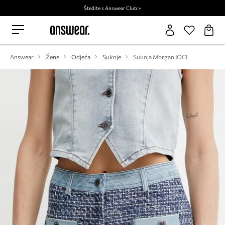
Štedite s Answear Club >
Answear
Žene
Odjeća
Suknje
Suknja Morgan JOCI