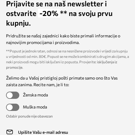
Prijavite se na naš newsletter i
ostvarite
-20%
** na svoju prvu
kupnju.
Pridružite se našoj zajednici kako biste primali informacije o
najnovijim promocijama i proizvodima.
**Popust je jednokratan, odnosi se na nesnižene proizvode i vrijedi za kupnju
u vrijednosti od min. 80€. Popust se ne može kombinirati s drugim akcijama, a
neki proizvodi mogu biti isključeni iz popusta. Provjerite:
isključenja iz
promocije
.
Želimo da u Vašoj pristigloj pošti primate samo ono što Vas
zaista zanima. Recite nam, je li to:
Ženska moda
Muška moda
Odabir ponude nije obavezan