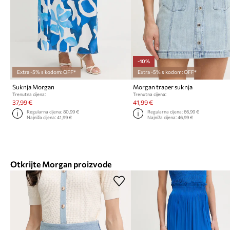
-10%
Extra -5% s kodom: OFF*
Extra -5% s kodom: OFF*
Suknja Morgan
Morgan traper suknja
Trenutna cijena:
Trenutna cijena:
37,99 €
41,99 €
Regularna cijena:
80,99 €
Regularna cijena:
66,99 €
Najniža cijena:
41,99 €
Najniža cijena:
46,99 €
Otkrijte Morgan proizvode