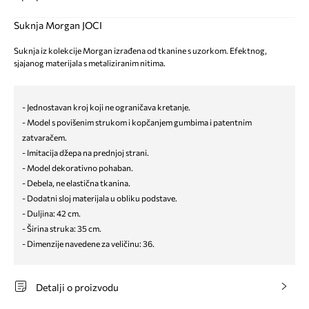
Suknja Morgan JOCI
Suknja iz kolekcije Morgan izrađena od tkanine s uzorkom. Efektnog,
sjajanog materijala s metaliziranim nitima.
- Jednostavan kroj koji ne ograničava kretanje.
- Model s povišenim strukom i kopčanjem gumbima i patentnim
zatvaračem.
- Imitacija džepa na prednjoj strani.
- Model dekorativno pohaban.
- Debela, ne elastična tkanina.
- Dodatni sloj materijala u obliku podstave.
- Duljina: 42 cm.
- Širina struka: 35 cm.
- Dimenzije navedene za veličinu: 36.
Detalji o proizvodu