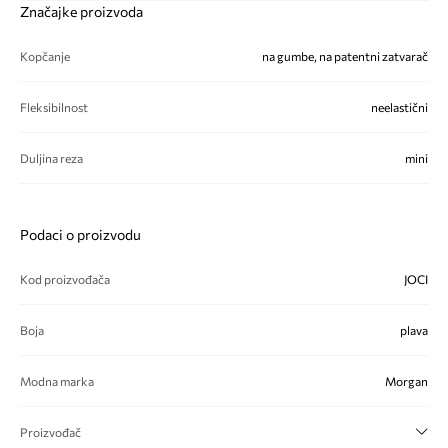
Značajke proizvoda
Kopčanje
na gumbe, na patentni zatvarač
Fleksibilnost
neelastični
Duljina reza
mini
Podaci o proizvodu
Kod proizvođača
JOCI
Boja
plava
Modna marka
Morgan
Proizvođač