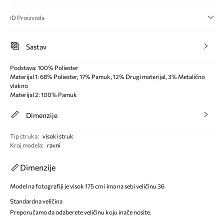
ID Proizvoda
Sastav
Podstava: 100% Poliester
Materijal 1: 68% Poliester, 17% Pamuk, 12% Drugi materijal, 3% Metalično
vlakno
Materijal 2: 100% Pamuk
Dimenzije
Tip struka
:
visoki struk
Kroj modela
:
ravni
Dimenzije
Model na fotografiji je visok 175 cm i ima na sebi veličinu 36
Standardna veličina
Preporučamo da odaberete veličinu koju inače nosite.