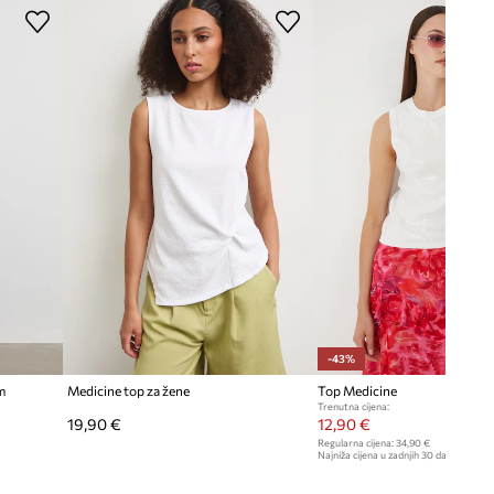
-43%
m
Medicine top za žene
Top Medicine
Trenutna cijena:
19,90 €
12,90 €
Regularna cijena:
34,90 €
Najniža cijena u zadnjih 30 dana prije sn