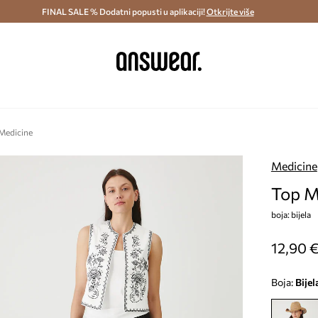
ostava i povrat (od 70€) >
FINAL SALE % Dodatni popusti u aplikaciji!
Dostava u roku 48 sati >
Otkrijte više
Štedite s 
Medicine
Medicine
Top M
boja: bijela
12,90 
Boja:
bijel