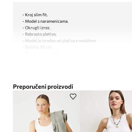
- Kroj slim fit.
- Model s naramenicama.
- Okrugli izrez.
- Rebrasto pletivo.
- Model je izrađen od pletiva s modalom.
- Duljina: 56 cm.
- Širina u prsima: 36 cm.
- Dimenzije navedene za veličinu: S.
Preporučeni proizvodi