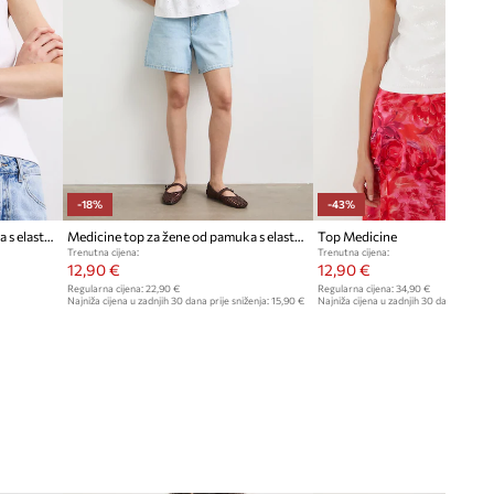
-18%
-43%
Medicine top za žene od pamuka s elastanom
Medicine top za žene od pamuka s elastanom
Top Medicine
Trenutna cijena:
Trenutna cijena:
12,90 €
12,90 €
Regularna cijena:
22,90 €
Regularna cijena:
34,90 €
Najniža cijena u zadnjih 30 dana prije sniženja:
15,90 €
Najniža cijena u zadnjih 30 dana prije sn