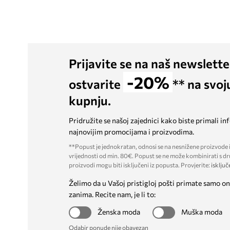
Prijavite se na naš newslette
-20%
ostvarite
** na svoj
kupnju.
Pridružite se našoj zajednici kako biste primali in
najnovijim promocijama i proizvodima.
**Popust je jednokratan, odnosi se na nesnižene proizvode i
vrijednosti od min. 80€. Popust se ne može kombinirati s dr
proizvodi mogu biti isključeni iz popusta. Provjerite:
isključ
Želimo da u Vašoj pristigloj pošti primate samo on
zanima. Recite nam, je li to:
Ženska moda
Muška moda
Odabir ponude nije obavezan