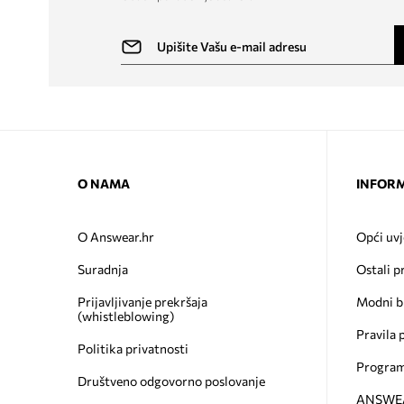
O NAMA
INFORM
O Answear.hr
Opći uvj
Suradnja
Ostali p
Prijavljivanje prekršaja
Modni b
(whistleblowing)
Pravila 
Politika privatnosti
Program
Društveno odgovorno poslovanje
ANSWEAR