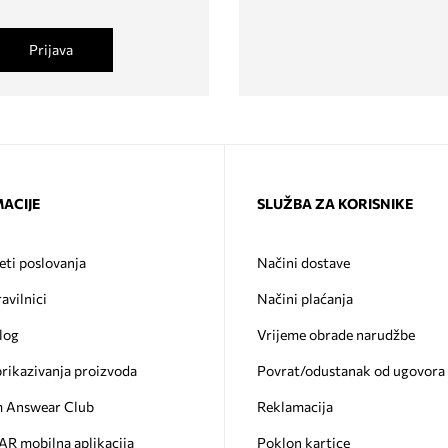
Prijava
ACIJE
SLUŽBA ZA KORISNIKE
eti poslovanja
Načini dostave
ravilnici
Načini plaćanja
log
Vrijeme obrade narudžbe
prikazivanja proizvoda
Povrat/odustanak od ugovora
 Answear Club
Reklamacija
 mobilna aplikacija
Poklon kartice