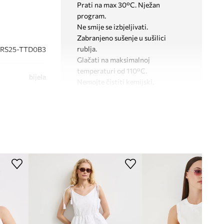
Prati na max 30°C. Nježan
program.
Ne smije se izbjeljivati.
Zabranjeno sušenje u sušilici
rublja.
RS25-TTD0B3
Glačati na maksimalnoj
temperaturi od 110°C.
bijela
Nemojte čistiti kemijski.
Medicine
KROJ
Izrez
:
okrugli
Kroj
:
slim fit