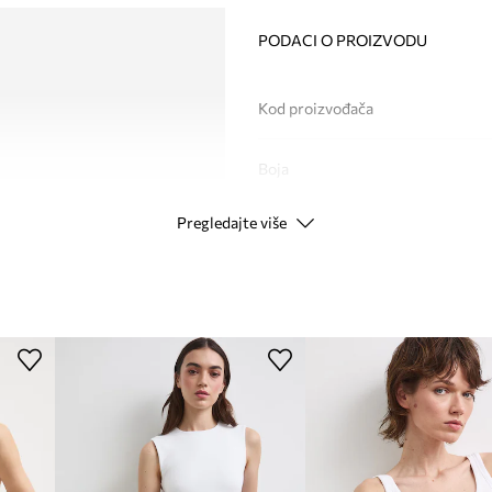
PODACI O PROIZVODU
Kod proizvođača
Boja
Pregledajte više
Modna marka
Proizvođač
ID Proizvoda