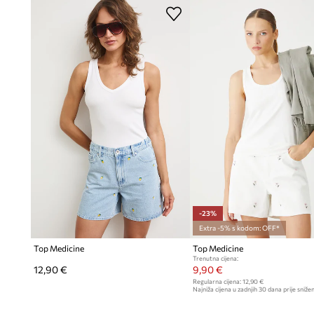
-23%
Extra -5% s kodom: OFF*
Top Medicine
Top Medicine
Trenutna cijena:
12,90 €
9,90 €
Regularna cijena:
12,90 €
Najniža cijena u zadnjih 30 dana prije snižen