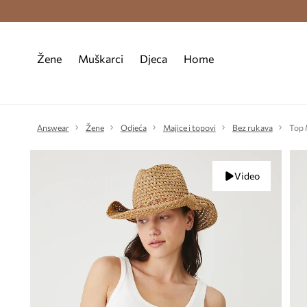
Premium Fashion Benefits >
Besplatna d
Žene
Muškarci
Djeca
Home
Answear
Žene
Odjeća
Majice i topovi
Bez rukava
Top 
Video