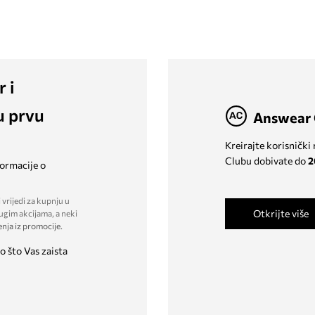
r i
u prvu
Answear 
Kreirajte korisnički
Clubu dobivate do
2
formacije o
 vrijedi za kupnju u
Otkrijte više
ugim akcijama, a neki
enja iz promocije
.
o što Vas zaista