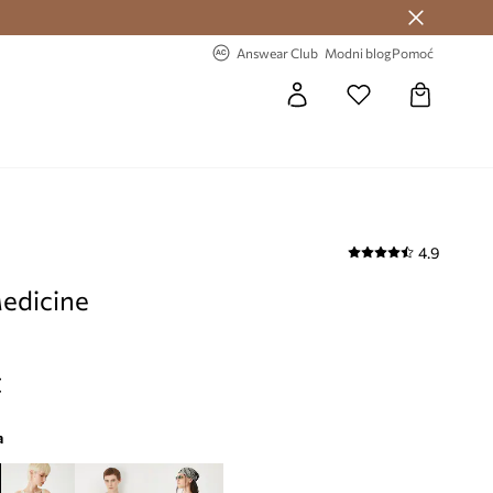
Answear Club >
-20% na prvu narudžbu >
Answear Club
Modni blog
Pomoć
4.9
edicine
€
a