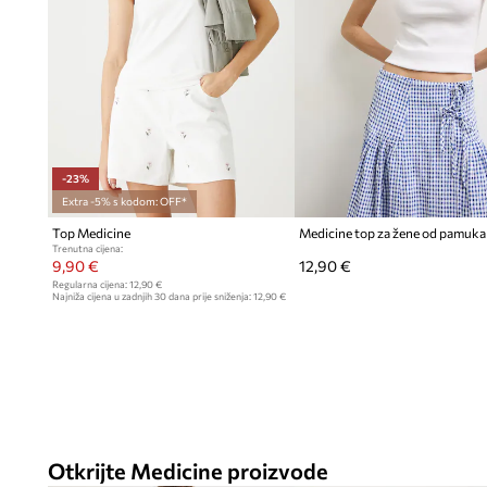
-23%
Extra -5% s kodom: OFF*
Top Medicine
Trenutna cijena:
9,90 €
12,90 €
Regularna cijena:
12,90 €
Najniža cijena u zadnjih 30 dana prije sniženja:
12,90 €
Otkrijte Medicine proizvode