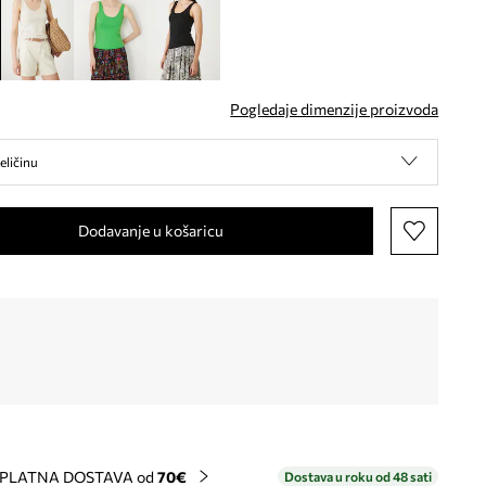
Pogledaje dimenzije proizvoda
eličinu
Dodavanje u košaricu
PLATNA DOSTAVA od
70€
Dostava u roku od 48 sati