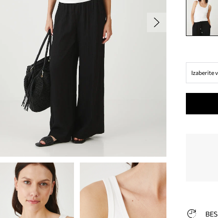
Izaberite v
BES