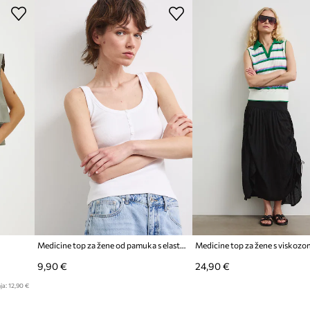
Medicine top za žene od pamuka s elastanom
Medicine top za žene s viskozo
9,90 €
24,90 €
ja:
12,90 €