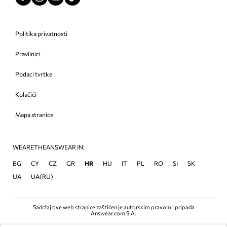
Politika privatnosti
Pravilnici
Podaci tvrtke
Kolačići
Mapa stranice
WEARETHEANSWEAR IN:
BG
CY
CZ
GR
HR
HU
IT
PL
RO
SI
SK
UA
UA(RU)
Sadržaj ove web stranice zaštićen je autorskim pravom i pripada
Answear.com S.A.