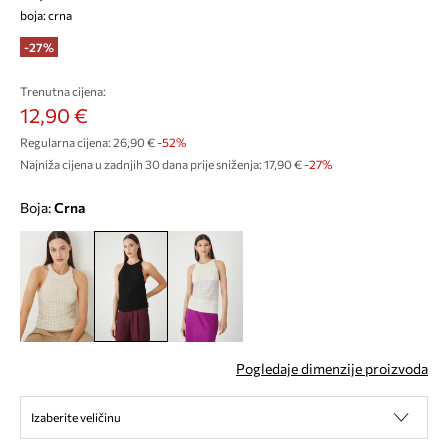
boja: crna
-27%
Trenutna cijena:
12,90 €
Regularna cijena:
26,90 €
-52%
Najniža cijena u zadnjih 30 dana prije sniženja:
17,90 €
 -27%
Boja:
crna
Pogledaje dimenzije proizvoda
Izaberite veličinu