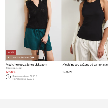
-43%
Extra -5% s kodom: OFF*
Medicine top za žene s viskozom
Trenutna cijena:
12,90 €
12,90 €
Regularna cijena:
22,90 €
Najniža cijena:
22,90 €