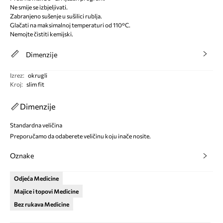
Ne smije se izbjeljivati.
Zabranjeno sušenje u sušilici rublja.
Glačati na maksimalnoj temperaturi od 110°C.
Nemojte čistiti kemijski.
Dimenzije
Izrez
:
okrugli
Kroj
:
slim fit
Dimenzije
Standardna veličina
Preporučamo da odaberete veličinu koju inače nosite.
Oznake
Odjeća Medicine
Majice i topovi Medicine
Bez rukava Medicine