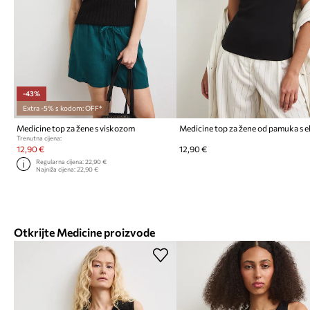
-43%
Extra -5% s kodom: OFF*
Medicine top za žene s viskozom
Trenutna cijena:
12,90 €
12,90 €
Regularna cijena:
22,90 €
Najniža cijena:
22,90 €
Otkrijte Medicine proizvode