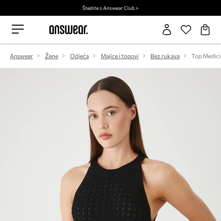
Štedite s Answear Club >
Answear
Žene
Odjeća
Majice i topovi
Bez rukava
Top Medici