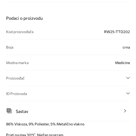
Podaci o proizvodu
Kod proizvođača
RW25-TTD202
Boja
crna
Modna marka
Medicine
Proizvođač
ID Proizvoda
Sastav
86% Viskoza, 9% Poliester, 5% Metalično vlakno
Prati na max 30°C. Nježan program.