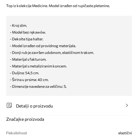
Top iz kolekcije Medicine. Model izrađen od rupičaste pletenine.
- Kroj slim.
- Model bez rękawów.
- Dekolte tipa halter.
- Model izrađen od providnog materijala.
- Donji rub je završen udobnom, elastičnom trakom.
- Materijal s fakturom.
- Materijal s metaliziranim koncem.
- Duljina: 54,5 cm.
- Širina u prsima: 40 cm.
- Dimenzije navedene za veličinu: S.
Detalji o proizvodu
Značajke proizvoda
Fleksibilnost
elastični