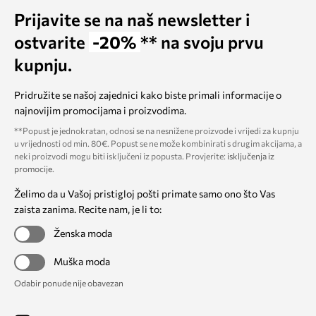
Prijavite se na naš newsletter i
ostvarite
-20%
** na svoju prvu
kupnju.
Pridružite se našoj zajednici kako biste primali informacije o
najnovijim promocijama i proizvodima.
**Popust je jednokratan, odnosi se na nesnižene proizvode i vrijedi za kupnju
u vrijednosti od min. 80€. Popust se ne može kombinirati s drugim akcijama, a
neki proizvodi mogu biti isključeni iz popusta. Provjerite:
isključenja iz
promocije
.
Želimo da u Vašoj pristigloj pošti primate samo ono što Vas
zaista zanima. Recite nam, je li to:
Ženska moda
Muška moda
Odabir ponude nije obavezan