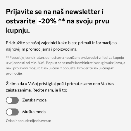
Prijavite se na naš newsletter i
ostvarite
-20%
** na svoju prvu
kupnju.
Pridružite se našoj zajednici kako biste primali informacije o
najnovijim promocijama i proizvodima.
**Popust je jednokratan, odnosi se na nesnižene proizvode i vrijedi za kupnju
u vrijednosti od min. 80€. Popust se ne može kombinirati s drugim akcijama, a
neki proizvodi mogu biti isključeni iz popusta. Provjerite:
isključenja iz
promocije
.
Želimo da u Vašoj pristigloj pošti primate samo ono što Vas
zaista zanima. Recite nam, je li to:
Ženska moda
Muška moda
Odabir ponude nije obavezan