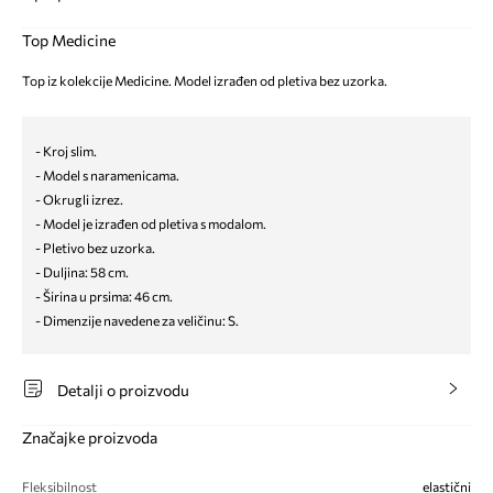
Top Medicine
Top iz kolekcije Medicine. Model izrađen od pletiva bez uzorka.
- Kroj slim.
- Model s naramenicama.
- Okrugli izrez.
- Model je izrađen od pletiva s modalom.
- Pletivo bez uzorka.
- Duljina: 58 cm.
- Širina u prsima: 46 cm.
- Dimenzije navedene za veličinu: S.
Detalji o proizvodu
Značajke proizvoda
Fleksibilnost
elastični