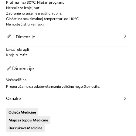
Prati na max 30°C. Nježan program.
Ne smije se izbjeljivati.
Zabranjeno sušenje u sušilici rublja.
Glačati na maksimalnoj temperaturi od 110°C.
Nemojte čistiti kemijski.
Dimenzije
Izrez
:
okrugli
Kroj
:
slim fit
Dimenzije
Veća veličina
Preporučamo da odaberete manju veličinu nego što nosite.
Oznake
Odjeća Medicine
Majice i topovi Medicine
Bez rukava Medicine