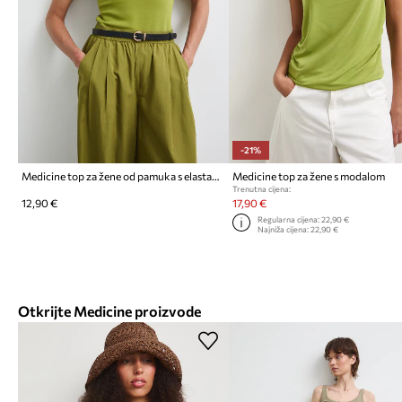
-21%
Medicine top za žene od pamuka s elastanom
Medicine top za žene s modalom
Trenutna cijena:
12,90 €
17,90 €
Regularna cijena:
22,90 €
Najniža cijena:
22,90 €
Otkrijte Medicine proizvode