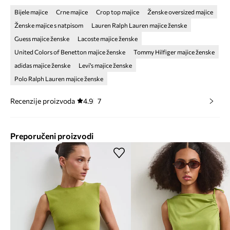
Bijele majice
Crne majice
Crop top majice
Ženske oversized majice
Ženske majice s natpisom
Lauren Ralph Lauren majice ženske
Guess majice ženske
Lacoste majice ženske
United Colors of Benetton majice ženske
Tommy Hilfiger majice ženske
adidas majice ženske
Levi's majice ženske
Polo Ralph Lauren majice ženske
Recenzije proizvoda
4.9
7
Preporučeni proizvodi