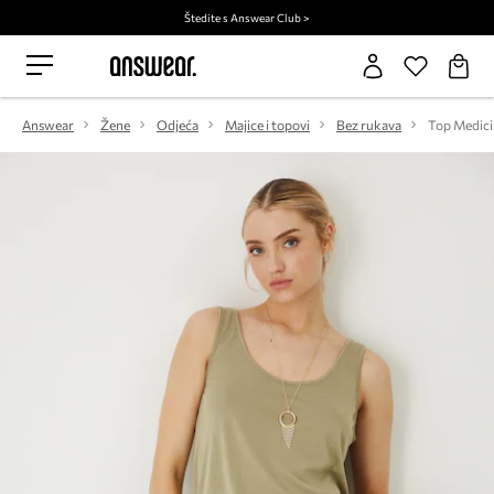
Štedite s Answear Club >
Answear
Žene
Odjeća
Majice i topovi
Bez rukava
Top Medici