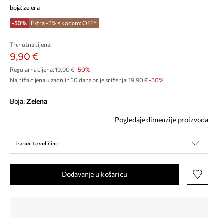
boja: zelena
-50%
Extra -5% s kodom: OFF*
Trenutna cijena:
9,90 €
Regularna cijena:
19,90 €
-50%
Najniža cijena u zadnjih 30 dana prije sniženja:
19,90 €
 -50%
Boja:
zelena
Pogledaje dimenzije proizvoda
Izaberite veličinu
Dodavanje u košaricu