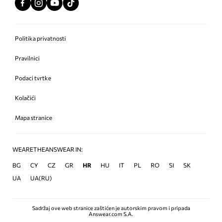
Politika privatnosti
Pravilnici
Podaci tvrtke
Kolačići
Mapa stranice
WEARETHEANSWEAR IN:
BG
CY
CZ
GR
HR
HU
IT
PL
RO
SI
SK
UA
UA(RU)
Sadržaj ove web stranice zaštićen je autorskim pravom i pripada
Answear.com S.A.