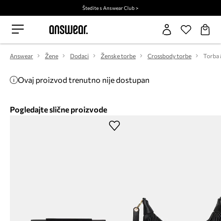
Štedite s Answear Club >
Answear
Žene
Dodaci
Ženske torbe
Crossbody torbe
Torba 
Ovaj proizvod trenutno nije dostupan
Pogledajte slične proizvode