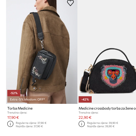
-52%
Extra -5% s kodom: OFF*
-42%
Torba Medicine
Trenutna cijena:
Trenutna cijena:
17,90 €
22,90 €
Regularna cijena:
37,90 €
Regularna cijena:
39,90 €
Najniža cijena:
37,90 €
Najniža cijena:
39,90 €