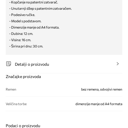
- Kopčanje na patentni zatvarač.
- Unutarnji džep s patentnim zatvaračem.
- Podesive ručke.
- Model s podstavom.
- Dimenzije manje od A4 formata.
- Dubina: 12 cm.
- Visina: 16 cm.
- Širina pri dnu: 30 cm.
Detalji o proizvodu
Značajke proizvoda
Remen
bez remena, odvojivi remen
Veličina torbe
dimenzije manje od A4 formata
Podaci o proizvodu