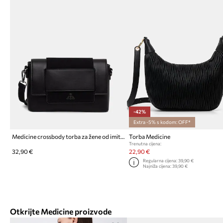
-42%
Extra -5% s kodom: OFF*
Medicine crossbody torba za žene od imitacije kože
Torba Medicine
Trenutna cijena:
32,90 €
22,90 €
Regularna cijena:
39,90 €
Najniža cijena:
39,90 €
Otkrijte Medicine proizvode