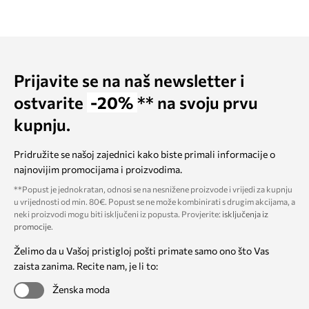
Prijavite se na naš newsletter i
ostvarite
-20%
** na svoju prvu
kupnju.
Pridružite se našoj zajednici kako biste primali informacije o
najnovijim promocijama i proizvodima.
**Popust je jednokratan, odnosi se na nesnižene proizvode i vrijedi za kupnju
u vrijednosti od min. 80€. Popust se ne može kombinirati s drugim akcijama, a
neki proizvodi mogu biti isključeni iz popusta. Provjerite:
isključenja iz
promocije
.
Želimo da u Vašoj pristigloj pošti primate samo ono što Vas
zaista zanima. Recite nam, je li to:
Ženska moda