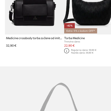
-42%
Extra -5% s kodom: OFF*
Medicine crossbody torba za žene od imitacije kože
Torba Medicine
Trenutna cijena:
32,90 €
22,90 €
Regularna cijena:
39,90 €
Najniža cijena:
39,90 €