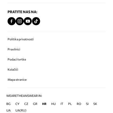
PRATITE NAS NA:
Politika privatnosti
Pravilnici
Podaci tvrtke
Kolačići
Mapa stranice
WEARETHEANSWEAR IN:
BG
CY
CZ
GR
HR
HU
IT
PL
RO
SI
SK
UA
UA(RU)