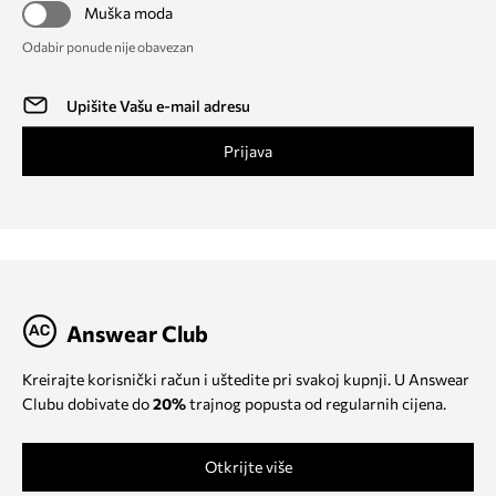
Muška moda
Odabir ponude nije obavezan
Prijava
Answear Club
Kreirajte korisnički račun i uštedite pri svakoj kupnji. U Answear
Clubu dobivate do
20%
trajnog popusta od regularnih cijena.
Otkrijte više