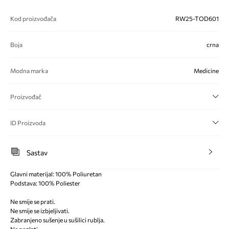
Kod proizvođača
RW25-TOD601
Boja
crna
Modna marka
Medicine
Proizvođač
ID Proizvoda
Sastav
Glavni materijal: 100% Poliuretan
Podstava: 100% Poliester
Ne smije se prati.
Ne smije se izbjeljivati.
Zabranjeno sušenje u sušilici rublja.