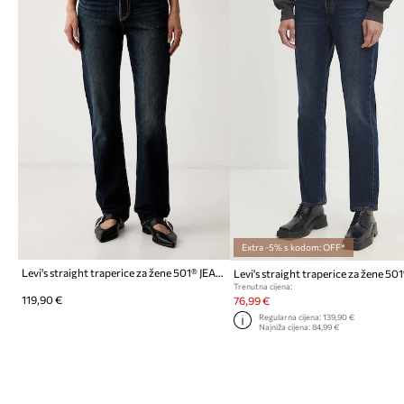
Extra -5% s kodom: OFF*
Levi's straight traperice za žene 501® JEANS FOR WOMEN
Trenutna cijena:
119,90 €
76,99 €
Regularna cijena:
139,90 €
Najniža cijena:
84,99 €