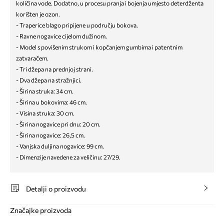
količina vode. Dodatno, u procesu pranja i bojenja umjesto deterdženta
korišten je ozon.
- Traperice blago pripijene u području bokova.
- Ravne nogavice cijelom dužinom.
- Model s povišenim strukom i kopčanjem gumbima i patentnim
zatvaračem.
- Tri džepa na prednjoj strani.
- Dva džepa na stražnjici.
- Širina struka: 34 cm.
- Širina u bokovima: 46 cm.
- Visina struka: 30 cm.
- Širina nogavice pri dnu: 20 cm.
- Širina nogavice: 26,5 cm.
- Vanjska duljina nogavice: 99 cm.
- Dimenzije navedene za veličinu: 27/29.
Detalji o proizvodu
Značajke proizvoda