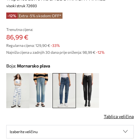
visoki struk 72693
-12%
Extra -5% s kodom: OFF*
Trenutna cijena:
86,99 €
Regularna cijena:
129,90 €
-33%
Najniža cijena u zadnjih 30 dana prije sniženja:
98,99 €
 -12%
Boja:
mornarsko plava
Tablica veličina
Izaberite veličinu