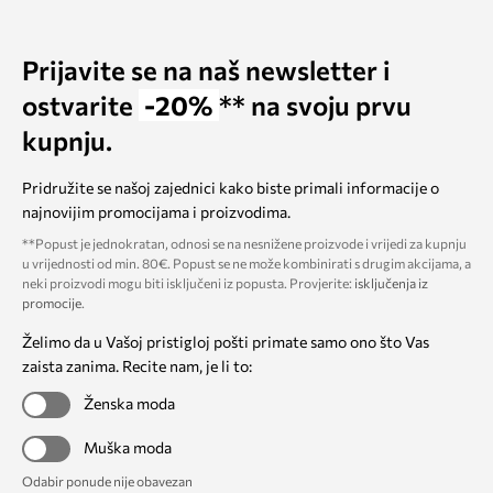
Prijavite se na naš newsletter i
ostvarite
-20%
** na svoju prvu
kupnju.
Pridružite se našoj zajednici kako biste primali informacije o
najnovijim promocijama i proizvodima.
**Popust je jednokratan, odnosi se na nesnižene proizvode i vrijedi za kupnju
u vrijednosti od min. 80€. Popust se ne može kombinirati s drugim akcijama, a
neki proizvodi mogu biti isključeni iz popusta. Provjerite:
isključenja iz
promocije
.
Želimo da u Vašoj pristigloj pošti primate samo ono što Vas
zaista zanima. Recite nam, je li to:
Ženska moda
Muška moda
Odabir ponude nije obavezan