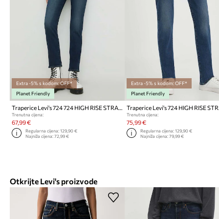
Extra -5% s kodom: OFF*
Extra -5% s kodom: OFF*
Planet Friendly
Planet Friendly
Traperice Levi's 724 724 HIGH RISE STRAIGHT
Trenutna cijena:
Trenutna cijena:
67,99 €
75,99 €
Regularna cijena:
129,90 €
Regularna cijena:
129,90 €
Najniža cijena:
72,99 €
Najniža cijena:
79,99 €
Otkrijte Levi's proizvode