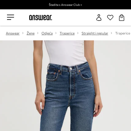
Štedite s Answear Club >
Answear
Žene
Odjeća
Traperice
Straight i regular