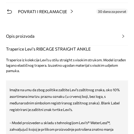
POVRATI I REKLAMACIJE
30 dana za povrat
Opis proizvoda
Traperice Levi's RIBCAGE STRAIGHT ANKLE
Traperice iz kolekcije Levi's u stilu straight s visokim strukom. Model izrađen
lagano elastičnog trapera. Izuzetno ugodan materijal s visokim udjelom
pamuka.
Imajte na umu da zbog politike zaštite Levi's zaštitnog znaka, oko 10%
asortimana ima tzv. praznu oznaku (u crvenoj boji, bez loga, s
međunarodnim simbolom registriranog zaštitnog znaka). Blank Label
registrirani je zaštitni znak tvrtke Levi's.
- Model proizveden u skladu s tehnologijom Levi’s® WaterLess™,
zahvaljujući kojoj je prilikom proizvodnje potrošena znatno manja