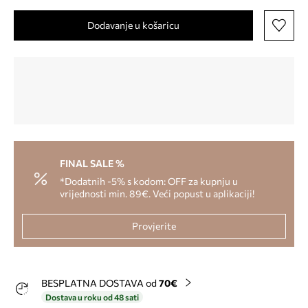
Dodavanje u košaricu
FINAL SALE %
*Dodatnih -5% s kodom: OFF za kupnju u
vrijednosti min. 89€. Veći popust u aplikaciji!
Provjerite
BESPLATNA DOSTAVA od
70€
Dostava u roku od 48 sati