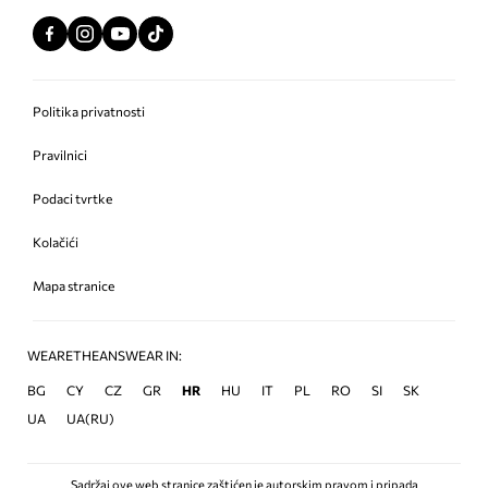
Politika privatnosti
Pravilnici
Podaci tvrtke
Kolačići
Mapa stranice
WEARETHEANSWEAR IN:
BG
CY
CZ
GR
HR
HU
IT
PL
RO
SI
SK
UA
UA(RU)
Sadržaj ove web stranice zaštićen je autorskim pravom i pripada