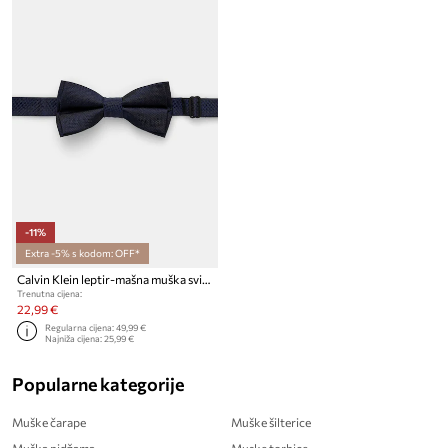
-11%
Extra -5% s kodom: OFF*
Calvin Klein leptir-mašna muška svilena
Trenutna cijena:
22,99 €
Regularna cijena:
49,99 €
Najniža cijena:
25,99 €
Popularne kategorije
Muške čarape
Muške šilterice