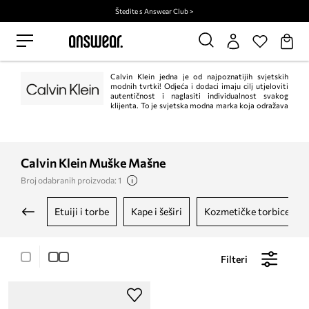
Štedite s Answear Club >
Calvin Klein jedna je od najpoznatijih svjetskih
modnih tvrtki! Odjeća i dodaci imaju cilj utjeloviti
autentičnost i naglasiti individualnost svakog
klijenta. To je svjetska modna marka koja odražava
odvažne, moderne poglede na svijet i zavodljivu, često minimalističku
estetiku.
Calvin Klein Muške Mašne
Broj odabranih proizvoda: 1
etuiji i torbe
kape i šeširi
kozmetičke torbice
Filteri