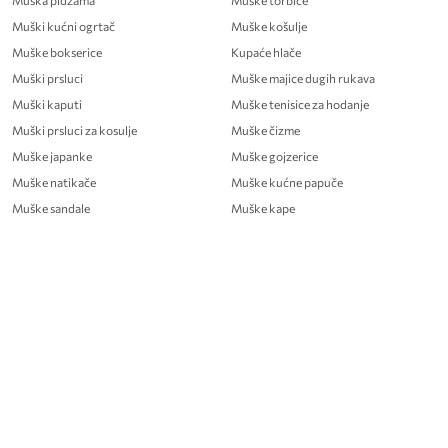
Muška pidžama
Muske torbice
Muški kućni ogrtač
Muške košulje
Muške bokserice
Kupaće hlače
Muški prsluci
Muške majice dugih rukava
Muški kaputi
Muške tenisice za hodanje
Muški prsluci za kosulje
Muške čizme
Muške japanke
Muške gojzerice
Muške natikače
Muške kućne papuče
Muške sandale
Muške kape