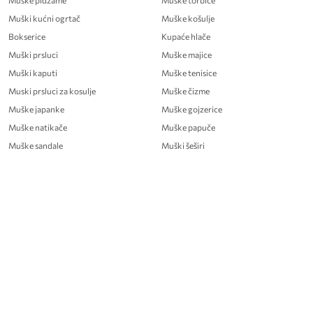
Muške pidžame
Muske torbice
Muški kućni ogrtač
Muške košulje
Bokserice
Kupaće hlače
Muški prsluci
Muške majice
Muški kaputi
Muške tenisice
Muski prsluci za kosulje
Muške čizme
Muške japanke
Muške gojzerice
Muške natikače
Muške papuče
Muške sandale
Muški šeširi