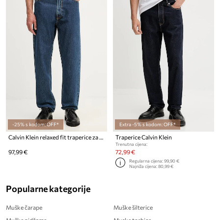
-25% s kodom: OFF*
Extra -5% s kodom: OFF*
Calvin Klein relaxed fit traperice za muškarce
Traperice Calvin Klein
Trenutna cijena:
97,99 €
72,99 €
Regularna cijena:
99,90 €
Najniža cijena:
80,99 €
Popularne kategorije
Muške čarape
Muške šilterice