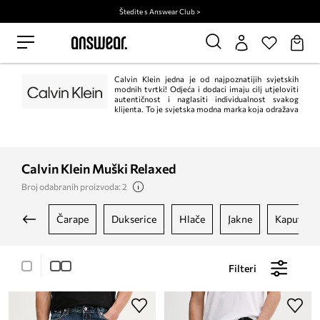
Štedite s Answear Club >
Calvin Klein jedna je od najpoznatijih svjetskih
modnih tvrtki! Odjeća i dodaci imaju cilj utjeloviti
autentičnost i naglasiti individualnost svakog
klijenta. To je svjetska modna marka koja odražava
odvažne, moderne poglede na svijet i zavodljivu, često minimalističku
estetiku.
Calvin Klein Muški Relaxed
Broj odabranih proizvoda: 2
čarape
dukserice
hlače
jakne
kaputi
Filteri