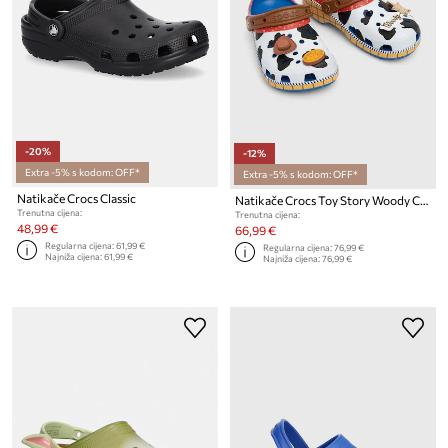
-20%
-12%
Extra -5% s kodom: OFF*
Extra -5% s kodom: OFF*
Natikače Crocs Classic
Natikače Crocs Toy Story Woody Classic Clog
Trenutna cijena:
Trenutna cijena:
48,99 €
66,99 €
Regularna cijena:
61,99 €
Regularna cijena:
76,99 €
Najniža cijena:
61,99 €
Najniža cijena:
76,99 €