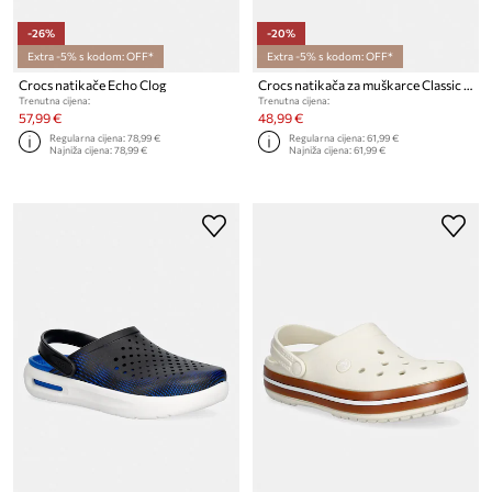
-26%
-20%
Extra -5% s kodom: OFF*
Extra -5% s kodom: OFF*
Crocs natikače Echo Clog
Crocs natikača za muškarce Classic Camouflage Clog
Trenutna cijena:
Trenutna cijena:
57,99 €
48,99 €
Regularna cijena:
78,99 €
Regularna cijena:
61,99 €
Najniža cijena:
78,99 €
Najniža cijena:
61,99 €