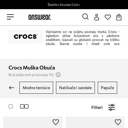
Štedite s Answear Club >
Vjerojatno svi na svijetu poznaju marku Crocs -
izgledom slične švicarskom siru s udobnim
središtem. Izazvali su globalni procvat na tržištu
obuće. Slavne osobe i mladi vole ove
karakteristične cipele. Uz najpopularnije klompe, tzv. Kroksice, u ponudi ove
marke nalaze se i modeli obuće za sve prilike.
Crocs Muška Obuća
Broj odabranih proizvoda: 112
modne tenisice
natikače i sandale
papuče
p
Filteri