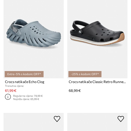
Extra -5% s kodom: OFF*
-25% s kodom: OFF*
Crocs natikače Echo Clog
Crocs natikače Classic Retro Runner Clog
Trenutna cijena:
61,99 €
68,99 €
Regularna cijena:
78,99 €
Najniža cijena:
65,99 €