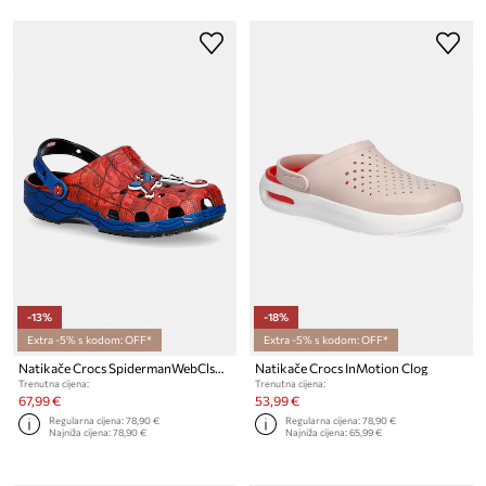
-13%
-18%
Extra -5% s kodom: OFF*
Extra -5% s kodom: OFF*
Natikače Crocs SpidermanWebClsClg
Natikače Crocs InMotion Clog
Trenutna cijena:
Trenutna cijena:
67,99 €
53,99 €
Regularna cijena:
78,90 €
Regularna cijena:
78,90 €
Najniža cijena:
78,90 €
Najniža cijena:
65,99 €