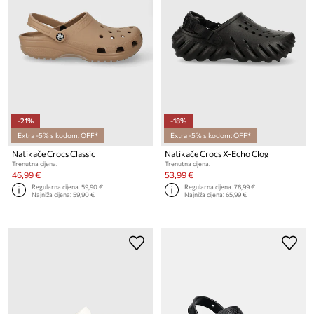
-21%
-18%
Extra -5% s kodom: OFF*
Extra -5% s kodom: OFF*
Natikače Crocs Classic
Natikače Crocs X-Echo Clog
Trenutna cijena:
Trenutna cijena:
46,99 €
53,99 €
Regularna cijena:
59,90 €
Regularna cijena:
78,99 €
Najniža cijena:
59,90 €
Najniža cijena:
65,99 €