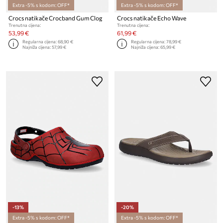
Extra -5% s kodom: OFF*
Extra -5% s kodom: OFF*
Crocs natikače Crocband Gum Clog
Crocs natikače Echo Wave
Trenutna cijena:
Trenutna cijena:
53,99 €
61,99 €
Regularna cijena:
68,90 €
Regularna cijena:
78,99 €
Najniža cijena:
57,99 €
Najniža cijena:
65,99 €
-13%
-20%
Extra -5% s kodom: OFF*
Extra -5% s kodom: OFF*