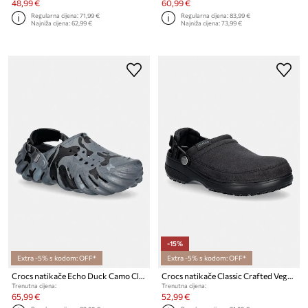
48,99 €
60,99 €
Regularna cijena:
71,99 €
Regularna cijena:
83,99 €
Najniža cijena:
62,99 €
Najniža cijena:
73,99 €
-15%
Extra -5% s kodom: OFF*
Extra -5% s kodom: OFF*
Crocs natikače Echo Duck Camo Clog
Crocs natikače Classic Crafted Vegan Suede Cg
Trenutna cijena:
Trenutna cijena:
65,99 €
52,99 €