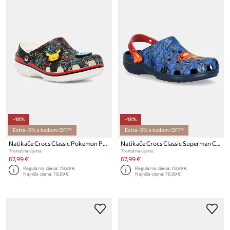
-13%
-13%
Extra -5% s kodom: OFF*
Extra -5% s kodom: OFF*
Natikače Crocs Classic Pokemon Print Clog
Natikače Crocs Classic Superman Clog
Trenutna cijena:
Trenutna cijena:
67,99 €
67,99 €
Regularna cijena:
78,99 €
Regularna cijena:
78,99 €
Najniža cijena:
78,99 €
Najniža cijena:
78,99 €