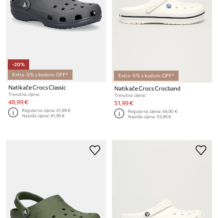
-20%
Extra -5% s kodom: OFF*
Extra -5% s kodom: OFF*
Natikače Crocs Classic
Natikače Crocs Crocband
Trenutna cijena:
Trenutna cijena:
48,99 €
51,99 €
Regularna cijena:
61,99 €
Regularna cijena:
64,90 €
Najniža cijena:
61,99 €
Najniža cijena:
53,99 €