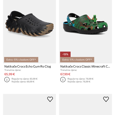
-13%
Extra -5% s kodom: OFF*
Extra -5% s kodom: OFF*
Natikače Crocs Echo Gum Ro Clog
Natikače Crocs Classic Minecraft Clog
Trenutna cijena:
Trenutna cijena:
65,99 €
67,99 €
Regularna cijena:
83,99 €
Regularna cijena:
78,99 €
Najniža cijena:
69,99 €
Najniža cijena:
78,99 €