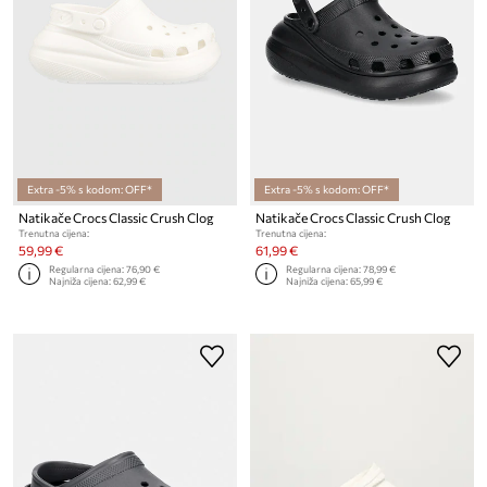
Extra -5% s kodom: OFF*
Extra -5% s kodom: OFF*
Natikače Crocs Classic Crush Clog
Natikače Crocs Classic Crush Clog
Trenutna cijena:
Trenutna cijena:
59,99 €
61,99 €
Regularna cijena:
76,90 €
Regularna cijena:
78,99 €
Najniža cijena:
62,99 €
Najniža cijena:
65,99 €