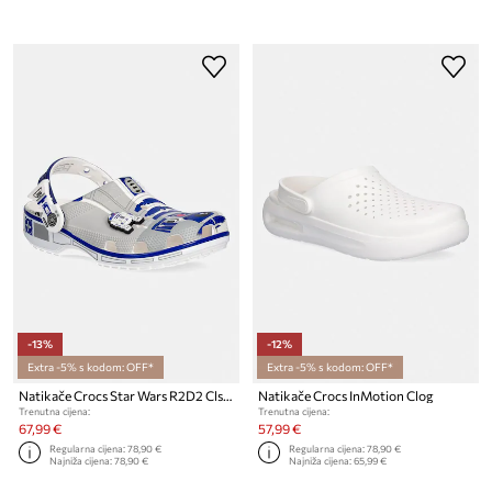
-13%
-12%
Extra -5% s kodom: OFF*
Extra -5% s kodom: OFF*
Natikače Crocs Star Wars R2D2 Cls Clg
Natikače Crocs InMotion Clog
Trenutna cijena:
Trenutna cijena:
67,99 €
57,99 €
Regularna cijena:
78,90 €
Regularna cijena:
78,90 €
Najniža cijena:
78,90 €
Najniža cijena:
65,99 €