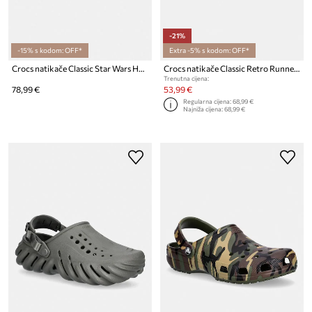
-21%
-15% s kodom: OFF*
Extra -5% s kodom: OFF*
Crocs natikače Classic Star Wars Hyper Space Clog
Crocs natikače Classic Retro Runner Clog
Trenutna cijena:
78,99 €
53,99 €
Regularna cijena:
68,99 €
Najniža cijena:
68,99 €