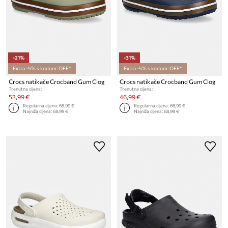
-21%
-31%
Extra -5% s kodom: OFF*
Extra -5% s kodom: OFF*
Crocs natikače Crocband Gum Clog
Crocs natikače Crocband Gum Clog
Trenutna cijena:
Trenutna cijena:
53,99 €
46,99 €
Regularna cijena:
68,99 €
Regularna cijena:
68,99 €
Najniža cijena:
68,99 €
Najniža cijena:
68,99 €