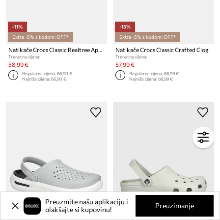
-11%
-15%
Extra -5% s kodom: OFF*
Extra -5% s kodom: OFF*
Natikače Crocs Classic Realtree Apx Clog
Natikače Crocs Classic Crafted Clog
Trenutna cijena:
Trenutna cijena:
58,99 €
57,99 €
Regularna cijena:
66,90 €
Regularna cijena:
68,99 €
Najniža cijena:
66,90 €
Najniža cijena:
68,99 €
Preuzmite našu aplikaciju i
Preuzimanje
olakšajte si kupovinu!