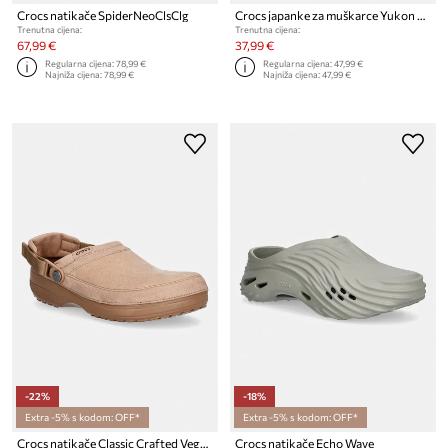
Crocs natikače SpiderNeoClsClg
Crocs japanke za muškarce Yukon Vista II LR Flip
Trenutna cijena:
Trenutna cijena:
67,99 €
37,99 €
Regularna cijena:
78,99 €
Regularna cijena:
47,99 €
Najniža cijena:
78,99 €
Najniža cijena:
47,99 €
-22%
-18%
Extra -5% s kodom: OFF*
Extra -5% s kodom: OFF*
Crocs natikače Classic Crafted Vegan Suede Cg
Crocs natikače Echo Wave