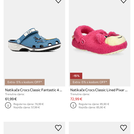
-15%
Extra -5% s kodom: OFF*
Extra -5% s kodom: OFF*
Natikače Crocs Classic Fantastic 4 Clog
Natikače Crocs Classic Lined Pixar Lotso Clog
Trenutna cijena:
Trenutna cijena:
61,99 €
72,99 €
Regularna cijena:
76,99 €
Regularna cijena:
85,90 €
Najniža cijena:
57,99 €
Najniža cijena:
85,90 €