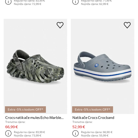
Regularna cijena:
83,99 €
Regularna cijena:
71,99 €
Najniža cijena:
72,99 €
Najniža cijena:
62,99 €
Extra -5% s kodom: OFF*
Extra -5% s kodom: OFF*
Crocs natikače mules Echo Marbled Clog
Natikače Crocs Crocband
Trenutna cijena:
Trenutna cijena:
66,99 €
52,99 €
Regularna cijena:
83,99 €
Regularna cijena:
66,90 €
Najniža cijena:
73,99 €
Najniža cijena:
55,99 €