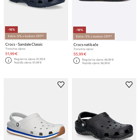
-16%
-16%
Extra -5% s kodom: OFF*
Extra -5% s kodom: OFF*
Crocs - Sandale Classic
Crocs natikače
Trenutna cijena:
Trenutna cijena:
51,99 €
55,99 €
Regularna cijena:
61,99 €
Regularna cijena:
66,99 €
Najniža cijena:
61,99 €
Najniža cijena:
66,99 €