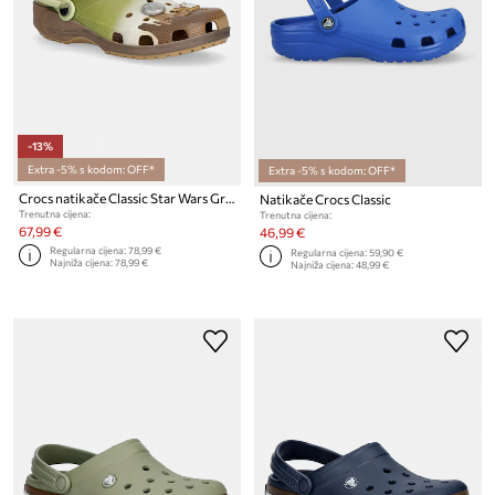
-13%
Extra -5% s kodom: OFF*
Extra -5% s kodom: OFF*
Crocs natikače Classic Star Wars Grogu Clog
Natikače Crocs Classic
Trenutna cijena:
Trenutna cijena:
67,99 €
46,99 €
Regularna cijena:
78,99 €
Regularna cijena:
59,90 €
Najniža cijena:
78,99 €
Najniža cijena:
48,99 €