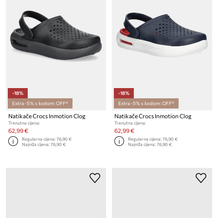
-18%
-18%
Extra -5% s kodom: OFF*
Extra -5% s kodom: OFF*
Natikače Crocs Inmotion Clog
Natikače Crocs Inmotion Clog
Trenutna cijena:
Trenutna cijena:
62,99 €
62,99 €
Regularna cijena:
76,90 €
Regularna cijena:
76,90 €
Najniža cijena:
76,90 €
Najniža cijena:
76,90 €