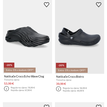
-20%
-20%
Extra -5% s kodom: OFF*
Extra -5% s kodom: OFF*
Natikače Crocs Echo Wave Clog
Natikače Crocs Bistro
Trenutna cijena:
Trenutna cijena:
53,99 €
39,99 €
Regularna cijena:
78,99 €
Regularna cijena:
56,99 €
Najniža cijena:
67,99 €
Najniža cijena:
49,99 €