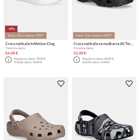
-17%
Extra -5% s kodom: OFF*
Extra -5% s kodom: OFF*
Crocs natikače InMotion Clog
Crocs natikače za muškarce All Terrain Clog
Trenutna cijena:
Trenutna cijena:
64,99 €
53,99 €
Regularna cijena:
78,99 €
Regularna cijena:
68,99 €
Najniža cijena:
78,99 €
Najniža cijena:
57,99 €