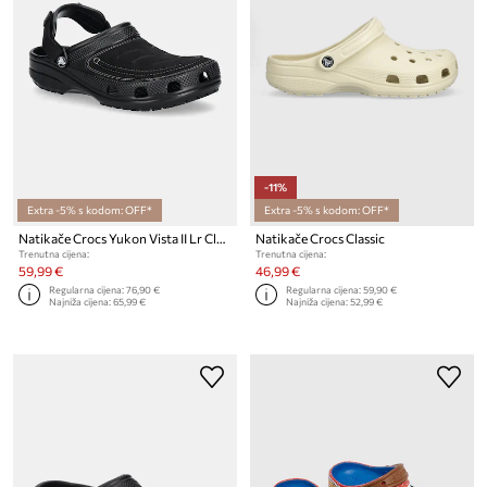
-11%
Extra -5% s kodom: OFF*
Extra -5% s kodom: OFF*
Natikače Crocs Yukon Vista II Lr Clog M
Natikače Crocs Classic
Trenutna cijena:
Trenutna cijena:
59,99 €
46,99 €
Regularna cijena:
76,90 €
Regularna cijena:
59,90 €
Najniža cijena:
65,99 €
Najniža cijena:
52,99 €