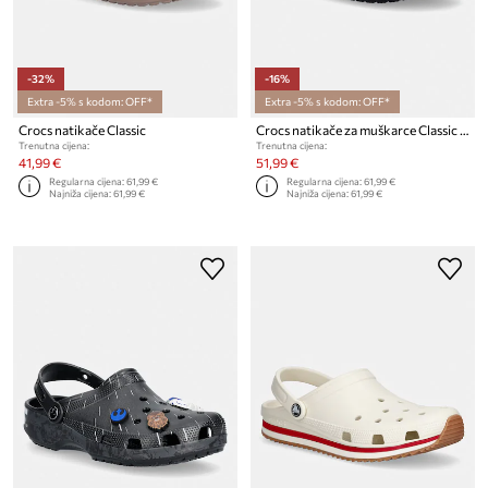
-32%
-16%
Extra -5% s kodom: OFF*
Extra -5% s kodom: OFF*
Crocs natikače Classic
Crocs natikače za muškarce Classic Camouflage Clog
Trenutna cijena:
Trenutna cijena:
41,99 €
51,99 €
Regularna cijena:
61,99 €
Regularna cijena:
61,99 €
Najniža cijena:
61,99 €
Najniža cijena:
61,99 €