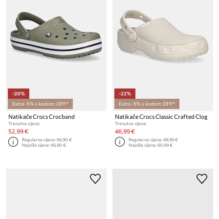
-20%
-22%
Extra -5% s kodom: OFF*
Extra -5% s kodom: OFF*
Natikače Crocs Crocband
Natikače Crocs Classic Crafted Clog
Trenutna cijena:
Trenutna cijena:
52,99 €
46,99 €
Regularna cijena:
66,90 €
Regularna cijena:
68,99 €
Najniža cijena:
66,90 €
Najniža cijena:
60,99 €