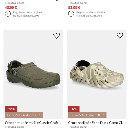
Trenutna cijena:
Trenutna cijena:
48,99 €
53,99 €
Regularna cijena:
71,99 €
Regularna cijena:
78,99 €
Najniža cijena:
62,99 €
Najniža cijena:
65,99 €
-22%
-17%
Extra -5% s kodom: OFF*
Extra -5% s kodom: OFF*
Crocs natikače muške Classic Crafted Vegan Suede Cg
Crocs natikače Echo Duck Camo Clog
Trenutna cijena:
Trenutna cijena: