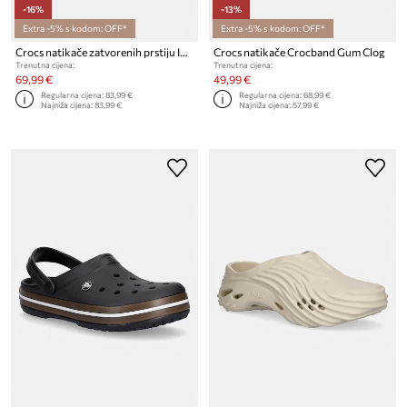
-16%
-13%
Extra -5% s kodom: OFF*
Extra -5% s kodom: OFF*
Crocs natikače zatvorenih prstiju InMotion Micro Geo Clog
Crocs natikače Crocband Gum Clog
Trenutna cijena:
Trenutna cijena:
69,99 €
49,99 €
Regularna cijena:
83,99 €
Regularna cijena:
68,99 €
Najniža cijena:
83,99 €
Najniža cijena:
57,99 €