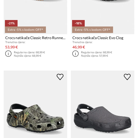
-21%
-18%
Extra -5% s kodom: OFF*
Extra -5% s kodom: OFF*
Crocs natikače Classic Retro Runner Clog
Crocs natikača Classic Evo Clog
Trenutna cijena:
Trenutna cijena:
53,99 €
46,99 €
Regularna cijena:
68,99 €
Regularna cijena:
68,99 €
Najniža cijena:
68,99 €
Najniža cijena:
57,99 €