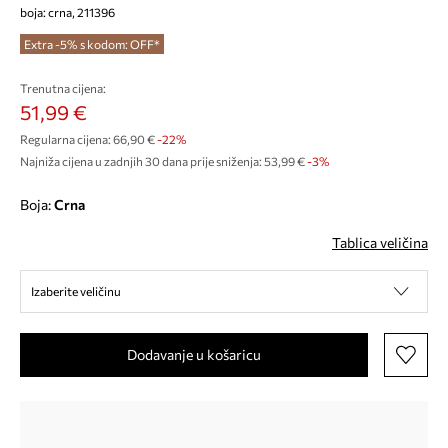
boja: crna, 211396
Extra -5% s kodom: OFF*
Trenutna cijena:
51,99 €
Regularna cijena:
66,90 €
-22%
Najniža cijena u zadnjih 30 dana prije sniženja:
53,99 €
 -3%
Boja:
crna
Tablica veličina
Izaberite veličinu
Dodavanje u košaricu