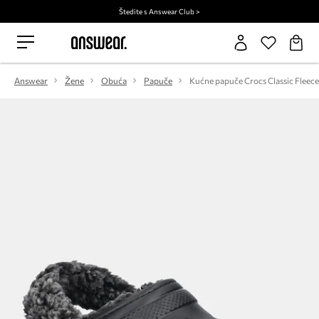
Štedite s Answear Club >
Answear
Žene
Obuća
Papuče