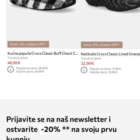
Extra -5% s kodom: OFF*
Extra -5% s kodom: OFF*
Kućne papuče Crocs Classic Buff Check Cozzzy Slipper
Trenutna cijena:
Trenutna cijena:
46,99 €
32,99 €
Regularna cijena:
56,99 €
Regularna cijena:
71,99 €
Najniža cijena:
49,99 €
Najniža cijena:
35,99 €
Prijavite se na naš newsletter i
ostvarite
-20%
** na svoju prvu
kupnju.