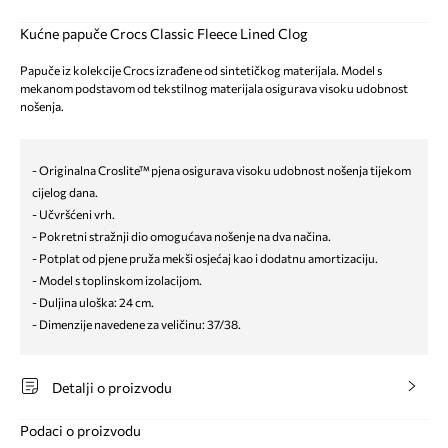
Kućne papuče Crocs Classic Fleece Lined Clog
Papuče iz kolekcije Crocs izrađene od sintetičkog materijala. Model s
mekanom podstavom od tekstilnog materijala osigurava visoku udobnost
nošenja.
- Originalna Croslite™ pjena osigurava visoku udobnost nošenja tijekom
cijelog dana.
- Učvršćeni vrh.
- Pokretni stražnji dio omogućava nošenje na dva načina.
- Potplat od pjene pruža mekši osjećaj kao i dodatnu amortizaciju.
- Model s toplinskom izolacijom.
- Duljina uloška: 24 cm.
- Dimenzije navedene za veličinu: 37/38.
Detalji o proizvodu
Podaci o proizvodu