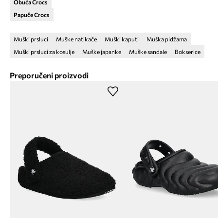
Obuća Crocs
Papuče Crocs
Muški prsluci
Muške natikače
Muški kaputi
Muška pidžama
Muški prsluci za kosulje
Muške japanke
Muške sandale
Bokserice
Preporučeni proizvodi