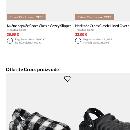
Extra -5% s kodom: OFF*
Extra -5% s kodom: OFF*
Kućne papuče Crocs Classic Cozzy Slipper
Trenutna cijena:
Trenutna cijena:
39,99 €
32,99 €
Regularna cijena:
56,90 €
Regularna cijena:
71,99 €
Najniža cijena:
41,99 €
Najniža cijena:
35,99 €
Otkrijte Crocs proizvode