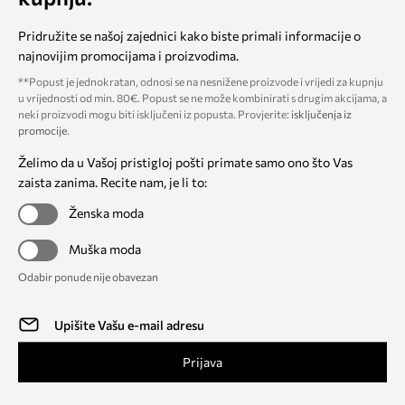
Pridružite se našoj zajednici kako biste primali informacije o
najnovijim promocijama i proizvodima.
**Popust je jednokratan, odnosi se na nesnižene proizvode i vrijedi za kupnju
u vrijednosti od min. 80€. Popust se ne može kombinirati s drugim akcijama, a
neki proizvodi mogu biti isključeni iz popusta. Provjerite:
isključenja iz
promocije
.
Želimo da u Vašoj pristigloj pošti primate samo ono što Vas
zaista zanima. Recite nam, je li to:
Ženska moda
Muška moda
Odabir ponude nije obavezan
Prijava