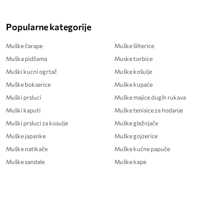
Popularne kategorije
Muške čarape
Muške šilterice
Muška pidžama
Muske torbice
Muški kucni ogrtač
Muške košulje
Muške bokserice
Muške kupaće
Muški prsluci
Muške majice dugih rukava
Muški kaputi
Muške tenisice za hodanje
Muški prsluci za kosulje
Muške gležnjače
Muške japanke
Muške gojzerice
Muške natikače
Muške kućne papuče
Muške sandale
Muške kape