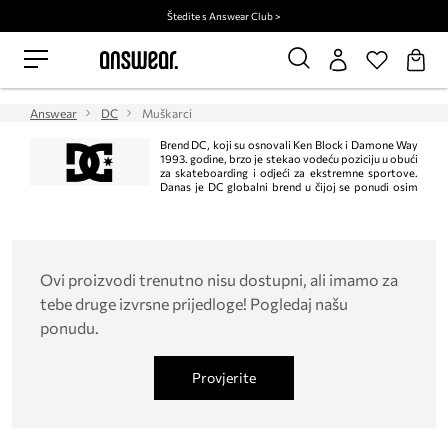
Štedite s Answear Club >
Answear
DC
Muškarci
Brend DC, koji su osnovali Ken Block i Damone Way
1993. godine, brzo je stekao vodeću poziciju u obući
za skateboarding i odjeći za ekstremne sportove.
Danas je DC globalni brend u čijoj se ponudi osim
ženske i muške skejt obuće nalaze i snowboard oprema, odjeća i dodaci. DC
kolekcije očaravaju svojom inovativnom kombinacijom uzoraka i boja.
Ovi proizvodi trenutno nisu dostupni, ali imamo za
tebe druge izvrsne prijedloge! Pogledaj našu
ponudu.
Provjerite