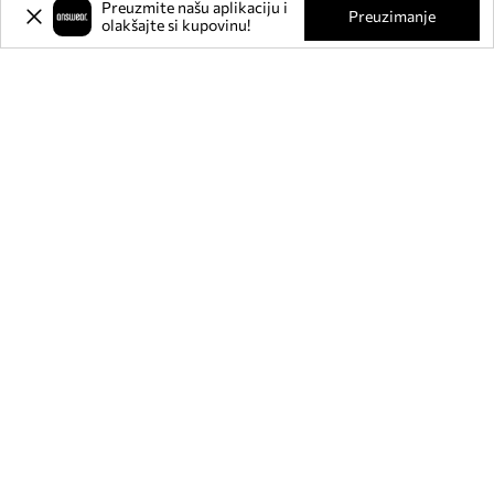
Preuzmite našu aplikaciju i
O NAMA
Preuzimanje
olakšajte si kupovinu!
INFORMACIJE
SLUŽBA ZA KORISNIKE
MOBILNA APLIKACIJA
PRATITE NAS NA: