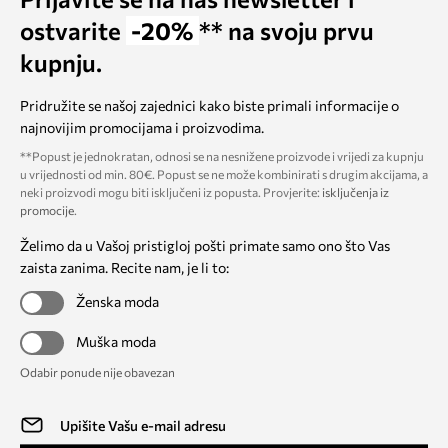
ostvarite
-20%
** na svoju prvu
kupnju.
Pridružite se našoj zajednici kako biste primali informacije o
najnovijim promocijama i proizvodima.
**Popust je jednokratan, odnosi se na nesnižene proizvode i vrijedi za kupnju
u vrijednosti od min. 80€. Popust se ne može kombinirati s drugim akcijama, a
neki proizvodi mogu biti isključeni iz popusta. Provjerite:
isključenja iz
promocije
.
Želimo da u Vašoj pristigloj pošti primate samo ono što Vas
zaista zanima. Recite nam, je li to:
Ženska moda
Muška moda
Odabir ponude nije obavezan