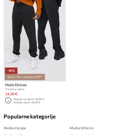
-10%
Extra -5% s kodom: OFF*
Hlače Dickies
Trenutna cijena:
34,99 €
Regularna cijena:
64,90 €
Najniža cijena:
38,99 €
Popularne kategorije
Muške čarape
Muške šilterice