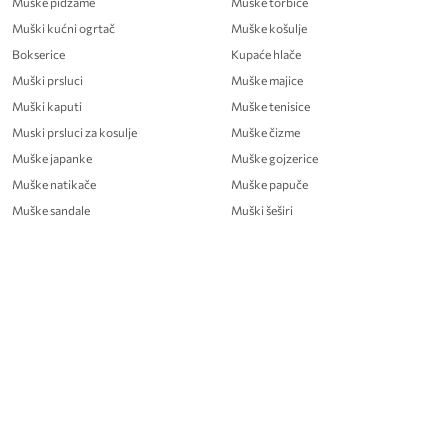
Muške pidžame
Muske torbice
Muški kućni ogrtač
Muške košulje
Bokserice
Kupaće hlače
Muški prsluci
Muške majice
Muški kaputi
Muške tenisice
Muski prsluci za kosulje
Muške čizme
Muške japanke
Muške gojzerice
Muške natikače
Muške papuče
Muške sandale
Muški šeširi