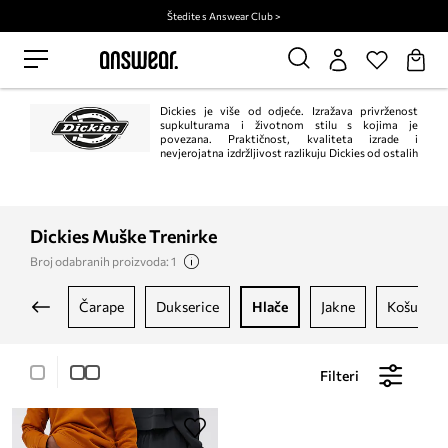
Štedite s Answear Club >
Dickies je više od odjeće. Izražava privrženost
supkulturama i životnom stilu s kojima je
povezana. Praktičnost, kvaliteta izrade i
nevjerojatna izdržljivost razlikuju Dickies od ostalih
marki.
Dickies Muške Trenirke
Broj odabranih proizvoda: 1
čarape
dukserice
hlače
jakne
košulje
Filteri