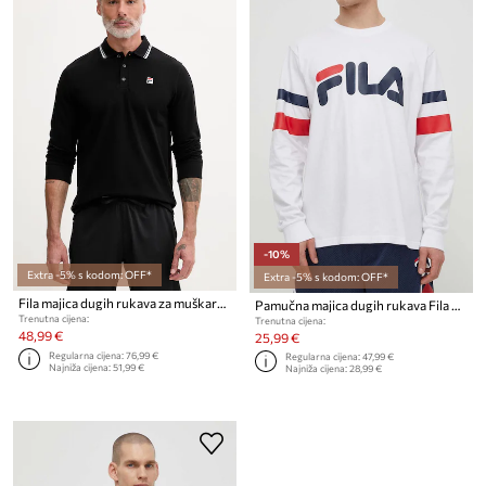
-10%
Extra -5% s kodom: OFF*
Extra -5% s kodom: OFF*
Fila majica dugih rukava za muškarce BIELLA
Pamučna majica dugih rukava Fila Luohe
Trenutna cijena:
Trenutna cijena:
48,99 €
25,99 €
Regularna cijena:
76,99 €
Regularna cijena:
47,99 €
Najniža cijena:
51,99 €
Najniža cijena:
28,99 €