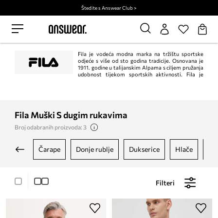
Štedite s Answear Club >
Fila je vodeća modna marka na tržištu sportske
odjeće s više od sto godina tradicije. Osnovana je
1911. godine u talijanskim Alpama s ciljem pružanja
udobnost tijekom sportskih aktivnosti. Fila je
stekla široko priznanje u cijelom svijetu kao pouzdani proizvođač
visokokvalitetne odjeće koja ne samo da jamči udobnost nošenja, već i
postavlja trendove.
Fila Muški S dugim rukavima
Broj odabranih proizvoda: 3
čarape
donje rublje
dukserice
hlače
ja
Filteri