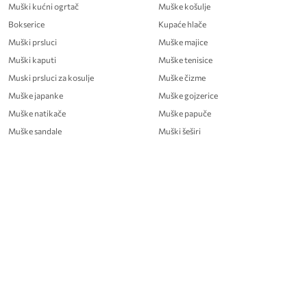
Muški kućni ogrtač
Muške košulje
Bokserice
Kupaće hlače
Muški prsluci
Muške majice
Muški kaputi
Muške tenisice
Muski prsluci za kosulje
Muške čizme
Muške japanke
Muške gojzerice
Muške natikače
Muške papuče
Muške sandale
Muški šeširi