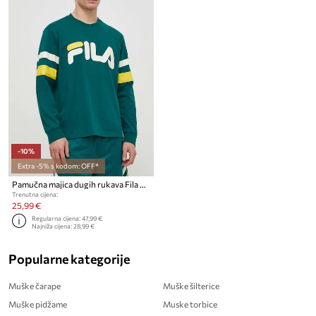
-10%
Extra -5% s kodom: OFF*
Pamučna majica dugih rukava Fila Luohe
Trenutna cijena:
25,99 €
Regularna cijena:
47,99 €
Najniža cijena:
28,99 €
Popularne kategorije
Muške čarape
Muške šilterice
Muške pidžame
Muske torbice