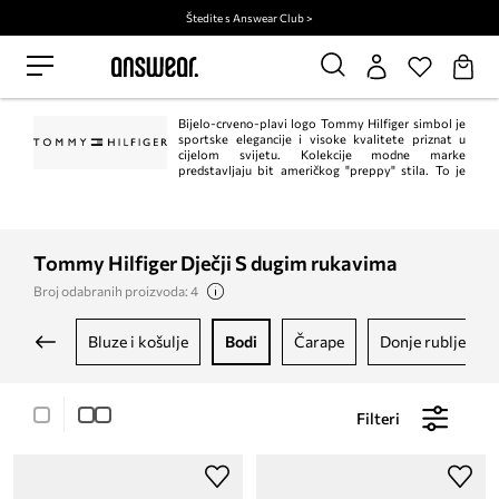
Štedite s Answear Club >
Bijelo-crveno-plavi logo Tommy Hilfiger simbol je
sportske elegancije i visoke kvalitete priznat u
cijelom svijetu. Kolekcije modne marke
predstavljaju bit američkog "preppy" stila. To je
klasik u trenutnom, modernom izdanju. Istodobno, Tommy Hilfiger jedan je od
vodećih lifestyle modnih marki s ​​više od 1.000 trgovina u 90 zemalja.
Tommy Hilfiger Dječji S dugim rukavima
Broj odabranih proizvoda: 4
bluze i košulje
bodi
čarape
donje rublje
Filteri