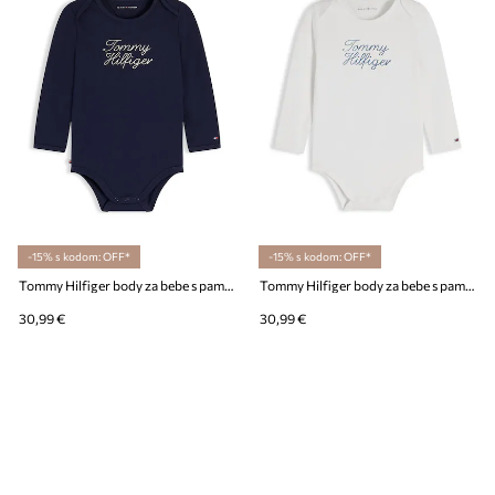
-15% s kodom: OFF*
-15% s kodom: OFF*
Tommy Hilfiger body za bebe s pamukom
Tommy Hilfiger body za bebe s pamukom
30,99 €
30,99 €