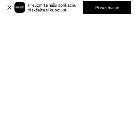
Preuzmite našu aplikaciju i
Preuzimanje
olakšajte si kupovinu!
Prijavite se na naš newsletter i
ostvarite
-20%
** na svoju prvu
kupnju.
Pridružite se našoj zajednici kako biste primali informacije o
najnovijim promocijama i proizvodima.
**Popust je jednokratan, odnosi se na nesnižene proizvode i vrijedi za kupnju
u vrijednosti od min. 80€. Popust se ne može kombinirati s drugim akcijama, a