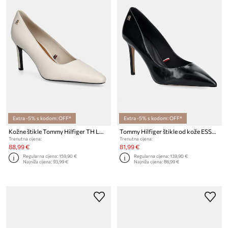
Extra -5% s kodom: OFF*
Extra -5% s kodom: OFF*
Kožne štikle Tommy Hilfiger TH LOGO LTH PUMP SLANTED HL
Tommy Hilfiger štikle od kože ESSENTIAL POINTED PUMP
Trenutna cijena:
Trenutna cijena:
88,99 €
81,99 €
Regularna cijena:
159,90 €
Regularna cijena:
139,90 €
Najniža cijena:
93,99 €
Najniža cijena:
86,99 €