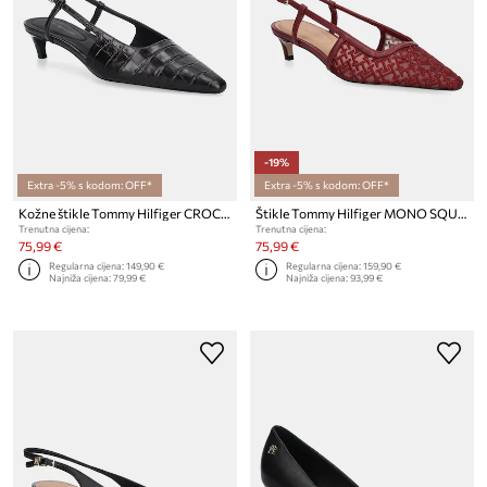
-19%
Extra -5% s kodom: OFF*
Extra -5% s kodom: OFF*
Kožne štikle Tommy Hilfiger CROC SLINGBACK SLANTED HEEL
Štikle Tommy Hilfiger MONO SQUARED TOE KITTEN SLINGB
Trenutna cijena:
Trenutna cijena:
75,99 €
75,99 €
Regularna cijena:
149,90 €
Regularna cijena:
159,90 €
Najniža cijena:
79,99 €
Najniža cijena:
93,99 €