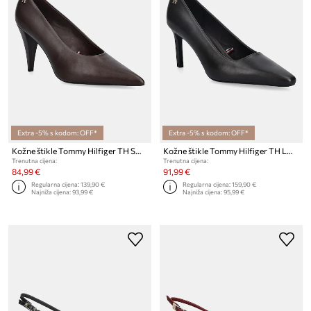
Extra -5% s kodom: OFF*
Extra -5% s kodom: OFF*
Kožne štikle Tommy Hilfiger TH SMOOTH LEATHER PUMP
Kožne štikle Tommy Hilfiger TH LOGO LTH PUMP SLANTED HL
Trenutna cijena:
Trenutna cijena:
84,99 €
91,99 €
Regularna cijena:
139,90 €
Regularna cijena:
159,90 €
Najniža cijena:
93,99 €
Najniža cijena:
95,99 €