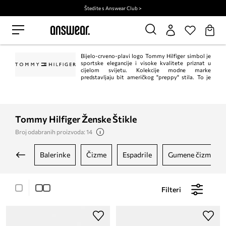
Štedite s Answear Club >
Bijelo-crveno-plavi logo Tommy Hilfiger simbol je
sportske elegancije i visoke kvalitete priznat u
cijelom svijetu. Kolekcije modne marke
predstavljaju bit američkog "preppy" stila. To je
klasik u trenutnom, modernom izdanju. Istodobno, Tommy Hilfiger jedan je od
vodećih lifestyle modnih marki s ​​više od 1.000 trgovina u 90 zemalja.
Tommy Hilfiger Ženske Štikle
Broj odabranih proizvoda: 14
balerinke
čizme
espadrile
gumene čizme
Filteri