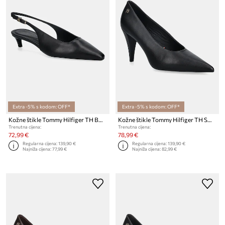
Extra -5% s kodom: OFF*
Extra -5% s kodom: OFF*
Kožne štikle Tommy Hilfiger TH BUCKLE SLINGBACK LOW PUMP
Kožne štikle Tommy Hilfiger TH SMOOTH LEATHER PUMP
Trenutna cijena:
Trenutna cijena:
72,99 €
78,99 €
Regularna cijena:
139,90 €
Regularna cijena:
139,90 €
Najniža cijena:
77,99 €
Najniža cijena:
82,99 €