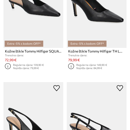
Extra -5% s kodom: OFF*
Extra -5% s kodom: OFF*
Kožne štikle Tommy Hilfiger SQUARED TOE KITTEN SLINGBACK
Kožne štikle Tommy Hilfiger TH LOGO LEATHER PUMP SLANTED HL
Trenutna cijena:
Trenutna cijena:
72,99 €
79,99 €
Regularna cijena:
139,90 €
Regularna cijena:
149,90 €
Najniža cijena:
79,99 €
Najniža cijena:
84,99 €