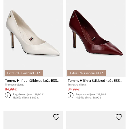
Extra -5% s kodom: OFF*
Extra -5% s kodom: OFF*
Tommy Hilfiger štikle od kože ESSENTIAL POINTED PUMP
Tommy Hilfiger štikle od kože ESSENTIAL POINTED PUMP
Trenutna cijena:
Trenutna cijena:
84,99 €
84,99 €
Regularna cijena:
139,90 €
Regularna cijena:
139,90 €
Najniža cijena:
88,99 €
Najniža cijena:
88,99 €