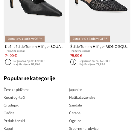
Extra -5% s kodom: OFF*
Extra -5% s kodom: OFF*
Kožne štikle Tommy Hilfiger SQUARED TOE HIGH HEEL SLINGBACK
Štikle Tommy Hilfiger MONO SQUARED TOE KITTEN SLINGB
Trenutna cijena:
Trenutna cijena:
74,99 €
75,99 €
Regularna cijena:
139,90 €
Regularna cijena:
149,90 €
Najniža cijena:
82,99 €
Najniža cijena:
79,99 €
Popularne kategorije
Ženske pidžame
Japanke
Kućni ogrtači
Natikače ženske
Grudnjak
Sandale
Gaćice
Čarape
Prsluk ženski
Ogrlice
Kaputi
Srebrne narukvice