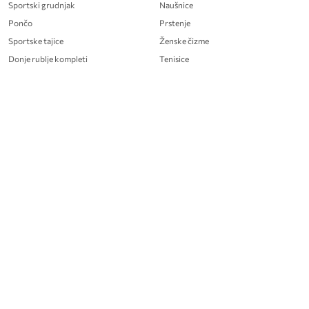
Sportski grudnjak
Naušnice
Pončo
Prstenje
Sportske tajice
Ženske čizme
Donje rublje kompleti
Tenisice