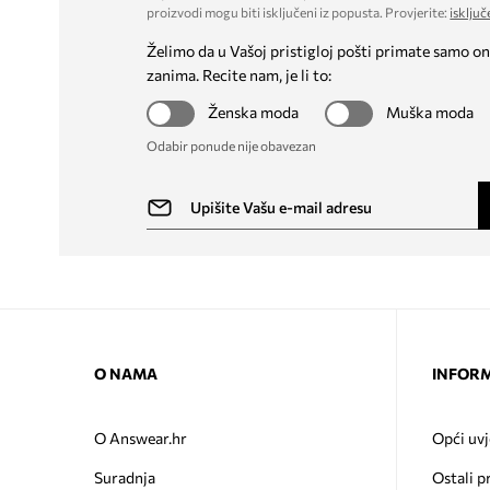
proizvodi mogu biti isključeni iz popusta. Provjerite:
isključ
Želimo da u Vašoj pristigloj pošti primate samo on
zanima. Recite nam, je li to:
Ženska moda
Muška moda
Odabir ponude nije obavezan
O NAMA
INFORM
O Answear.hr
Opći uvj
Suradnja
Ostali p