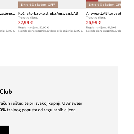
Extra -5% s kodom: OFF*
Extra -5% s kodom: OFF*
Answear.LAB torba oko struka za žene od brušene kože
Kožna torba oko struka Answear.LAB
Trenutna cijena:
Trenutna cijena:
32,99 €
26,99 €
Regularna cijena:
52,90 €
Regularna cijena:
47,99 €
enja:
33,99 €
Najniža cijena u zadnjih 30 dana prije sniženja:
33,99 €
Najniža cijena u zadnjih 30 dana prije sn
Club
 račun i uštedite pri svakoj kupnji. U Answear
0%
trajnog popusta od regularnih cijena.