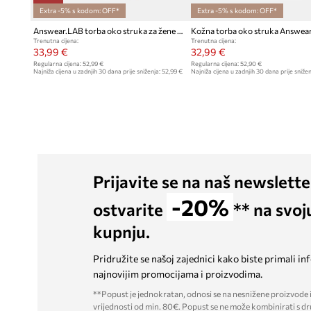
Extra -5% s kodom: OFF*
Extra -5% s kodom: OFF*
Answear.LAB torba oko struka za žene od brušene kože
Kožna torba oko struka Answea
Trenutna cijena:
Trenutna cijena:
33,99 €
32,99 €
Regularna cijena:
52,99 €
Regularna cijena:
52,90 €
Najniža cijena u zadnjih 30 dana prije sniženja:
52,99 €
Najniža cijena u zadnjih 30 dana prije snižen
Prijavite se na naš newslette
-20%
ostvarite
** na svoj
kupnju.
Pridružite se našoj zajednici kako biste primali in
najnovijim promocijama i proizvodima.
**Popust je jednokratan, odnosi se na nesnižene proizvode i
vrijednosti od min. 80€. Popust se ne može kombinirati s dr