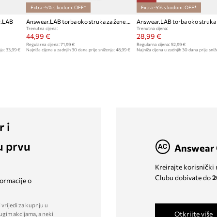
Extra -5% s kodom: OFF*
Extra -5% s kodom: OFF*
r.LAB
Answear.LAB torba oko struka za žene kožna
Trenutna cijena:
Trenutna cijena:
44,99 €
28,99 €
Regularna cijena:
71,99 €
Regularna cijena:
52,99 €
ja:
33,99 €
Najniža cijena u zadnjih 30 dana prije sniženja:
48,99 €
Najniža cijena u zadnjih 30 dana prije sniž
r i
u prvu
Answear 
Kreirajte korisnički
Clubu dobivate do
2
formacije o
 vrijedi za kupnju u
Otkrijte više
ugim akcijama, a neki