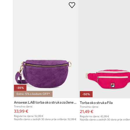
Podesiv i odvojiv remen
omogućuje prilagodbu načina nošen
preferencijama
Glatka tekstura
materijala i kopčanje patentnim zatvarače
i svestranosti
U setu se nalazi
zaštitna vrećica
, koja pomaže u održavanj
stanju
-35%
Extra -5% s kodom: OFF*
-50%
Answear.LAB torba oko struka za žene od brušene kože
Torba oko struka Fila
Trenutna cijena:
Trenutna cijena:
33,99 €
21,49 €
Regularna cijena:
52,99 €
Regularna cijena:
42,99 €
Najniža cijena u zadnjih 30 dana prije sniženja:
52,99 €
Najniža cijena u zadnjih 30 dana prije snižen