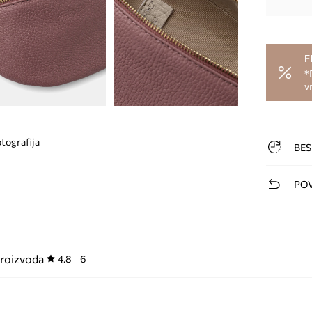
F
*
v
otografija
BES
POV
proizvoda
4.8
6