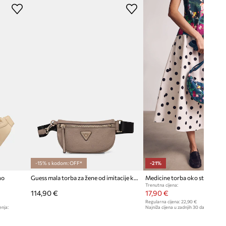
VIOLET
ljubičasta
Answear.LAB
-15% s kodom: OFF*
-21%
no
Guess mala torba za žene od imitacije kože DEVON
Medicine torba oko struka za
Trenutna cijena:
114,90 €
17,90 €
Regularna cijena:
22,90 €
enja:
Najniža cijena u zadnjih 30 dana prije sn