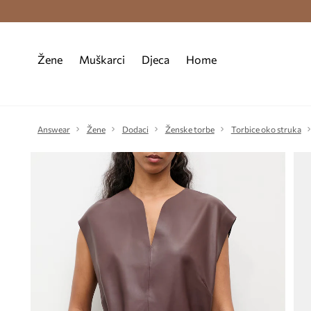
Premium Fashion Benefits >
Besplatna d
Žene
Muškarci
Djeca
Home
Answear
Žene
Dodaci
Ženske torbe
Torbice oko struka