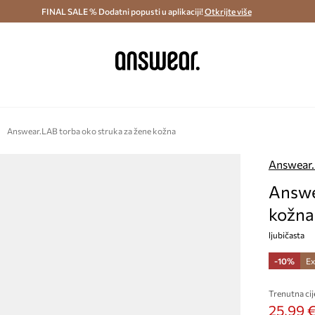
ostava i povrat (od 70€) >
FINAL SALE % Dodatni popusti u aplikaciji!
Dostava u roku 48 sati >
Otkrijte više
Štedite s 
Answear.LAB torba oko struka za žene kožna
Answear
Answe
kožna
ljubičasta
-10%
Ex
Trenutna cij
25,99 