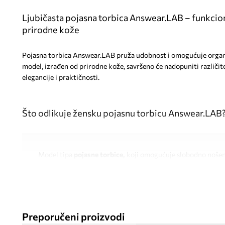
Ljubičasta pojasna torbica Answear.LAB – funkcio
prirodne kože
Pojasna torbica Answear.LAB pruža udobnost i omogućuje organiz
model, izrađen od prirodne kože, savršeno će nadopuniti različite 
elegancije i praktičnosti.
Što odlikuje žensku pojasnu torbicu Answear.LAB
Model tipa
pojasne torbice,
koji omogućuje slobodno nošenj
ramena
Izrađena od
prirodne kože
, što pridonosi trajnosti i estets
Kompaktne dimenzije
(1x14,5x23 cm) omogućuju pohranu n
Preporučeni proizvodi