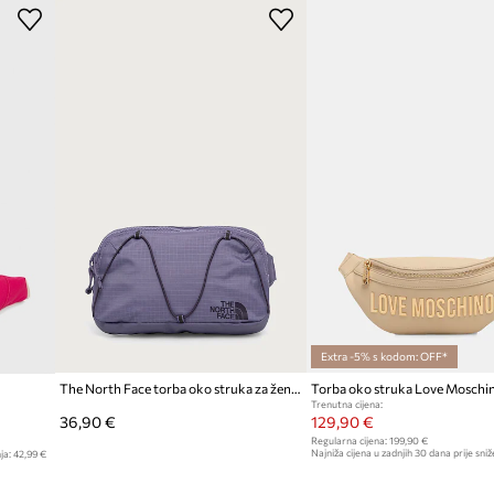
ja vlastitim
Boja proizvođača
Boja
m pridonose sigurnosti
Modna marka
u proizvoda u dobrom
Proizvođač
ID Proizvoda
Extra -5% s kodom: OFF*
The North Face torba oko struka za žene Terra Lumbar 1L
Torba oko struka Love Moschi
Trenutna cijena:
36,90 €
129,90 €
Regularna cijena:
199,90 €
Najniža cijena u zadnjih 30 dana prije sniž
ja:
42,99 €
139,90 €