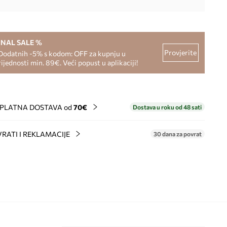
INAL SALE %
Provjerite
Dodatnih -5% s kodom: OFF za kupnju u
rijednosti min. 89€. Veći popust u aplikaciji!
PLATNA DOSTAVA od
70€
Dostava u roku od 48 sati
RATI I REKLAMACIJE
30 dana za povrat