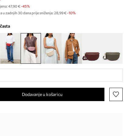
jena:
47,90 €
-45%
a u zadnjih 30 dana prije sniženja:
28,99 €
 -10%
ičasta
Dodavanje u košaricu