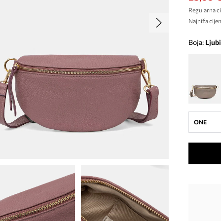
Regularna ci
Najniža cijen
Boja:
ljub
ONE