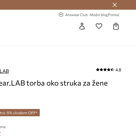
Answear Club >
-20% na prvu narudžbu >
Answear Club
Modni blog
Pomoć
4.8
.LAB
ar.LAB torba oko struka za žene
tra -5% s kodom: OFF*
ena:
€