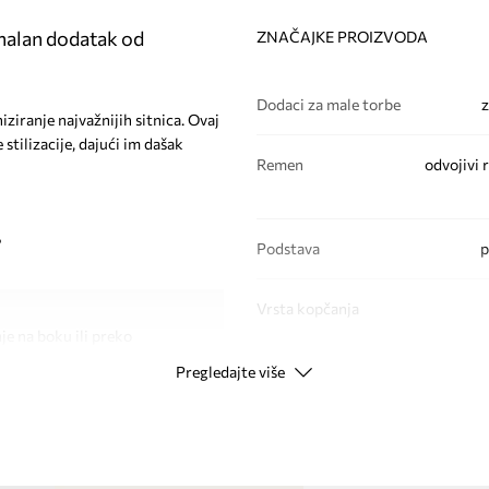
nalan dodatak od
ZNAČAJKE PROIZVODA
Dodaci za male torbe
z
iranje najvažnijih sitnica. Ovaj
stilizacije, dajući im dašak
Remen
odvojivi 
?
Podstava
p
Vrsta kopčanja
e na boku ili preko
Pregledajte više
PODACI O PROIZVODU
kom izgledu
užnih sitnica
Kod proizvođača