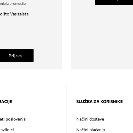
enja iz promocije
.
o što Vas zaista
Prijava
ACIJE
SLUŽBA ZA KORISNIKE
eti poslovanja
Načini dostave
ravilnici
Načini plaćanja