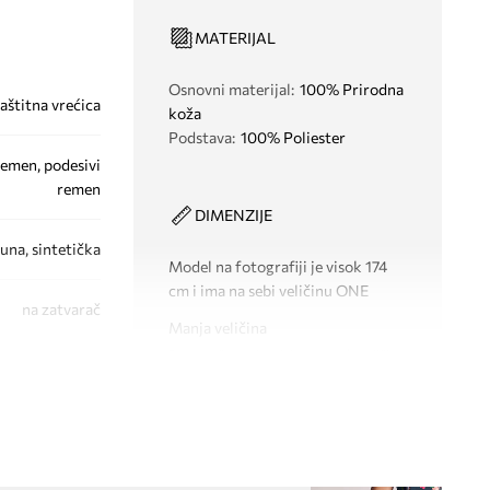
MATERIJAL
Osnovni materijal
:
100% Prirodna
aštitna vrećica
koža
Podstava
:
100% Poliester
remen, podesivi
remen
DIMENZIJE
una, sintetička
Model na fotografiji je visok 174
cm i ima na sebi veličinu ONE
na zatvarač
Manja veličina
Preporučamo da odaberete veću veličinu
nego što inače nosite.
565.hak