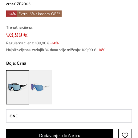
crne 0ZB7005
-14%
Extra -5% s kodom: OFF*
Trenutna cijena:
93,99 €
Regularna cijena:
109,90 €
-14%
Najniža cijena u zadnjih 30 dana prije sniženja:
109,90 €
 -14%
Boja:
crna
ONE
Dodavanje u košaricu