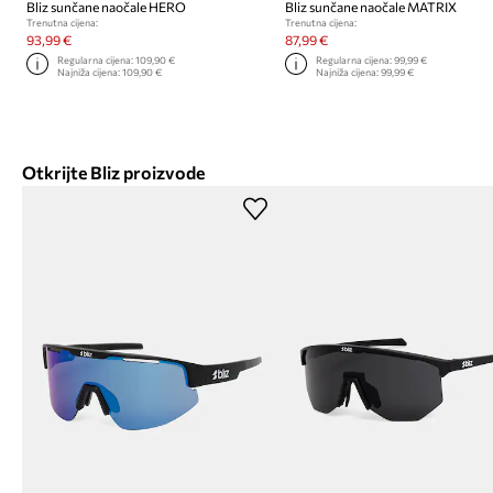
Bliz sunčane naočale HERO
Bliz sunčane naočale MATRIX
Trenutna cijena:
Trenutna cijena:
93,99 €
87,99 €
Regularna cijena:
109,90 €
Regularna cijena:
99,99 €
Najniža cijena:
109,90 €
Najniža cijena:
99,99 €
Otkrijte Bliz proizvode