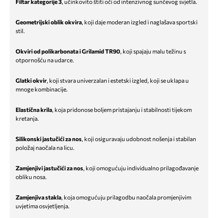
Filtar kategorije 3
, učinkovito štiti oči od intenzivnog sunčevog svjetla.
Geometrijski oblik okvira
, koji daje moderan izgled i naglašava sportski
stil.
Okviri od polikarbonata i Grilamid TR90
, koji spajaju malu težinu s
otpornošću na udarce.
Glatki okvir
, koji stvara univerzalan i estetski izgled, koji se uklapa u
mnoge kombinacije.
Elastična krila
, koja pridonose boljem pristajanju i stabilnosti tijekom
kretanja.
Silikonski jastučići za nos
, koji osiguravaju udobnost nošenja i stabilan
položaj naočala na licu.
Zamjenjivi jastučići za nos
, koji omogućuju individualno prilagođavanje
obliku nosa.
Zamjenjiva stakla
, koja omogućuju prilagodbu naočala promjenjivim
uvjetima osvjetljenja.