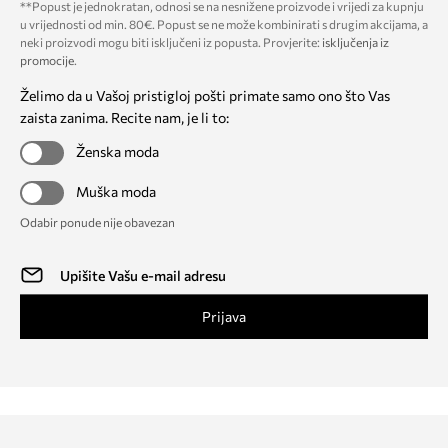
**Popust je jednokratan, odnosi se na nesnižene proizvode i vrijedi za kupnju
u vrijednosti od min. 80€. Popust se ne može kombinirati s drugim akcijama, a
neki proizvodi mogu biti isključeni iz popusta. Provjerite:
isključenja iz
promocije
.
Želimo da u Vašoj pristigloj pošti primate samo ono što Vas
zaista zanima. Recite nam, je li to:
Ženska moda
Muška moda
Odabir ponude nije obavezan
Prijava