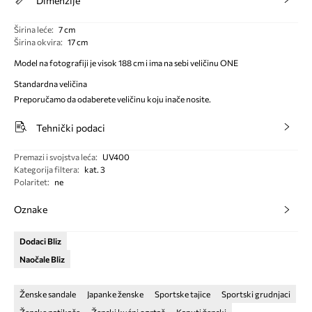
Dimenzije
Širina leće
:
7 cm
Širina okvira
:
17 cm
Model na fotografiji je visok 188 cm i ima na sebi veličinu ONE
Standardna veličina
Preporučamo da odaberete veličinu koju inače nosite.
Tehnički podaci
Premazi i svojstva leća
:
UV400
Kategorija filtera
:
kat. 3
Polaritet
:
ne
Oznake
Dodaci Bliz
Naočale Bliz
Ženske sandale
Japanke ženske
Sportske tajice
Sportski grudnjaci