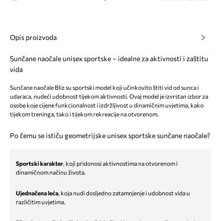
Opis proizvoda
Sunčane naočale unisex sportske – idealne za aktivnosti i zaštitu
vida
Sunčane naočale Bliz su sportski model koji učinkovito štiti vid od sunca i
udaraca, nudeći udobnost tijekom aktivnosti. Ovaj model je izvrstan izbor za
osobe koje cijene funkcionalnost i izdržljivost u dinamičnim uvjetima, kako
tijekom treninga, tako i tijekom rekreacije na otvorenom.
Po čemu se ističu geometrijske unisex sportske sunčane naočale?
Sportski karakter
, koji pridonosi aktivnostima na otvorenom i
dinamičnom načinu života.
Ujednačena leća
, koja nudi dosljedno zatamnjenje i udobnost vida u
različitim uvjetima.