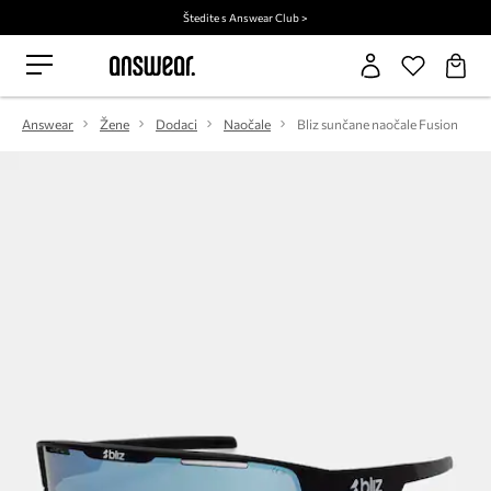
Štedite s Answear Club >
Answear
Žene
Dodaci
Naočale
Bliz sunčane naočale Fusion