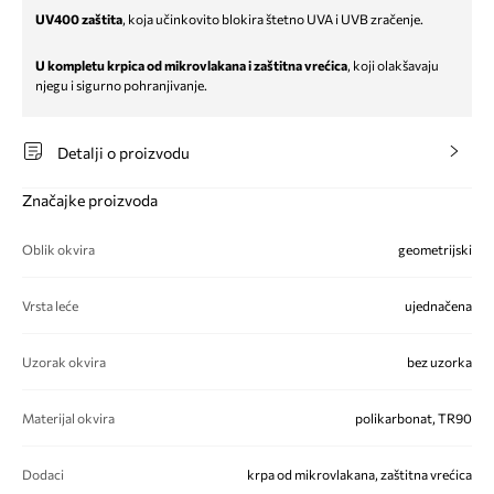
UV400 zaštita
, koja učinkovito blokira štetno UVA i UVB zračenje.
U kompletu krpica od mikrovlakana i zaštitna vrećica
, koji olakšavaju
njegu i sigurno pohranjivanje.
Detalji o proizvodu
Značajke proizvoda
Oblik okvira
geometrijski
Vrsta leće
ujednačena
Uzorak okvira
bez uzorka
Materijal okvira
polikarbonat, TR90
Dodaci
krpa od mikrovlakana, zaštitna vrećica