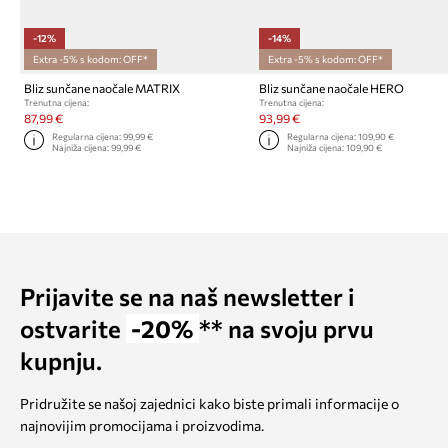
-12%
-14%
Extra -5% s kodom: OFF*
Extra -5% s kodom: OFF*
Bliz sunčane naočale MATRIX
Bliz sunčane naočale HERO
Trenutna cijena:
Trenutna cijena:
87,99 €
93,99 €
Regularna cijena:
99,99 €
Regularna cijena:
109,90 €
Najniža cijena:
99,99 €
Najniža cijena:
109,90 €
Prijavite se na naš newsletter i
ostvarite
-20%
** na svoju prvu
kupnju.
Pridružite se našoj zajednici kako biste primali informacije o
najnovijim promocijama i proizvodima.