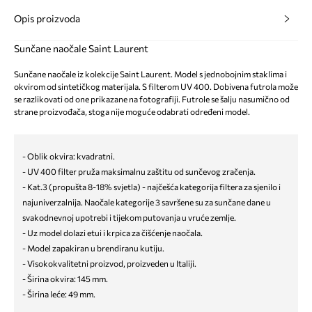
Opis proizvoda
Sunčane naočale Saint Laurent
Sunčane naočale iz kolekcije Saint Laurent. Model s jednobojnim staklima i
okvirom od sintetičkog materijala. S filterom UV 400. Dobivena futrola može
se razlikovati od one prikazane na fotografiji. Futrole se šalju nasumično od
strane proizvođača, stoga nije moguće odabrati određeni model.
- Oblik okvira: kvadratni.
- UV 400 filter pruža maksimalnu zaštitu od sunčevog zračenja.
- Kat.3 (propušta 8-18% svjetla) - najčešća kategorija filtera za sjenilo i
najuniverzalnija. Naočale kategorije 3 savršene su za sunčane dane u
svakodnevnoj upotrebi i tijekom putovanja u vruće zemlje.
- Uz model dolazi etui i krpica za čišćenje naočala.
- Model zapakiran u brendiranu kutiju.
- Visokokvalitetni proizvod, proizveden u Italiji.
- Širina okvira: 145 mm.
- Širina leće: 49 mm.