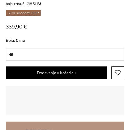
boja: crna, SL 715 SLIM
-25% s kodom: OFF*
339,90 €
Boja:
crna
49
Dodavanje u košaricu