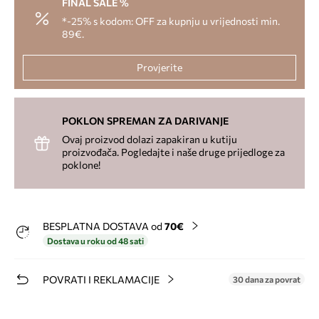
FINAL SALE %
*-25% s kodom: OFF za kupnju u vrijednosti min.
89€.
Provjerite
POKLON SPREMAN ZA DARIVANJE
Ovaj proizvod dolazi zapakiran u kutiju
proizvođača. Pogledajte i naše druge prijedloge za
poklone!
BESPLATNA DOSTAVA od
70€
Dostava u roku od 48 sati
POVRATI I REKLAMACIJE
30 dana za povrat