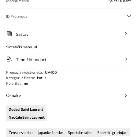
Modna marka
Saint Laurent
ID Proizvoda
Sastav
Sintetički materijal
Tehnički podaci
Premazi i svojstva leća
:
UV400
Kategorija filtera
:
kat. 3
Polaritet
:
ne
Oznake
Dodaci Saint Laurent
Naočale Saint Laurent
Ženske sandale
Japanke ženske
Sportske tajice
Sportski grudnjaci