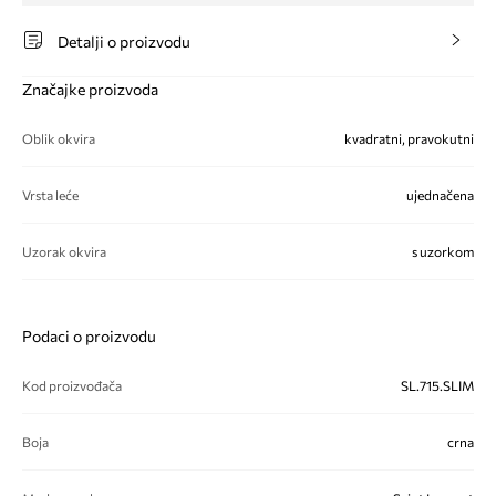
Detalji o proizvodu
Značajke proizvoda
Oblik okvira
kvadratni, pravokutni
Vrsta leće
ujednačena
Uzorak okvira
s uzorkom
Podaci o proizvodu
Kod proizvođača
SL.715.SLIM
Boja
crna