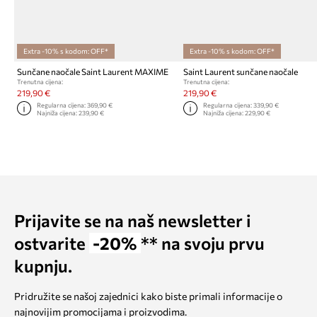
Extra -10% s kodom: OFF*
Extra -10% s kodom: OFF*
Sunčane naočale Saint Laurent MAXIME
Saint Laurent sunčane naočale
Trenutna cijena:
Trenutna cijena:
219,90 €
219,90 €
Regularna cijena:
369,90 €
Regularna cijena:
339,90 €
Najniža cijena:
239,90 €
Najniža cijena:
229,90 €
Prijavite se na naš newsletter i
ostvarite
-20%
** na svoju prvu
kupnju.
Pridružite se našoj zajednici kako biste primali informacije o
najnovijim promocijama i proizvodima.