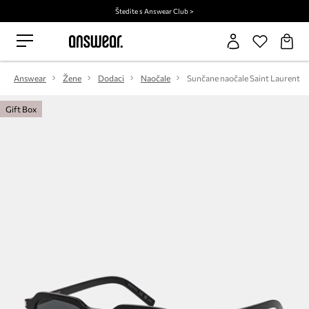
Štedite s Answear Club >
Answear
Žene
Dodaci
Naočale
Sunčane naočale Saint Laurent
Gift Box