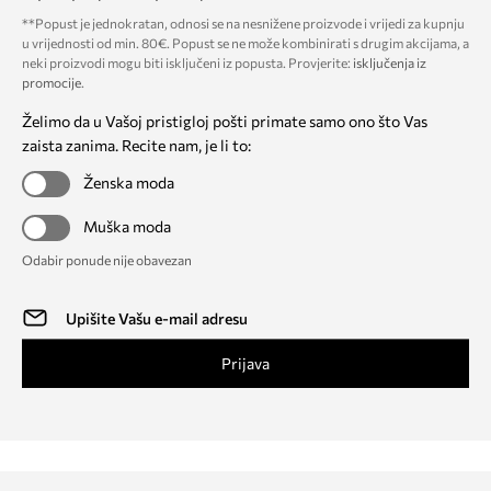
**Popust je jednokratan, odnosi se na nesnižene proizvode i vrijedi za kupnju
u vrijednosti od min. 80€. Popust se ne može kombinirati s drugim akcijama, a
neki proizvodi mogu biti isključeni iz popusta. Provjerite:
isključenja iz
promocije
.
Želimo da u Vašoj pristigloj pošti primate samo ono što Vas
zaista zanima. Recite nam, je li to:
Ženska moda
Muška moda
Odabir ponude nije obavezan
Prijava