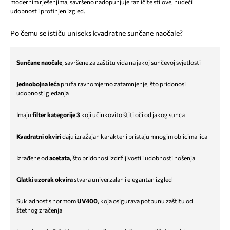
modernim rješenjima, savršeno nadopunjuje različite stilove, nudeći
udobnost i profinjen izgled.
Po čemu se ističu uniseks kvadratne sunčane naočale?
Sunčane naočale
, savršene za zaštitu vida na jakoj sunčevoj svjetlosti
Jednobojna leća
pruža ravnomjerno zatamnjenje, što pridonosi
udobnosti gledanja
Imaju
filter kategorije 3
koji učinkovito štiti oči od jakog sunca
Kvadratni okviri
daju izražajan karakter i pristaju mnogim oblicima lica
Izrađene od
acetata
, što pridonosi izdržljivosti i udobnosti nošenja
Glatki uzorak okvira
stvara univerzalan i elegantan izgled
Sukladnost s normom
UV400
, koja osigurava potpunu zaštitu od
štetnog zračenja