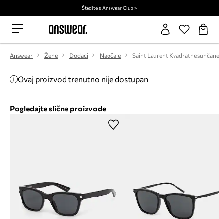
Štedite s Answear Club >
Answear
Žene
Dodaci
Naočale
Ovaj proizvod trenutno nije dostupan
Pogledajte slične proizvode