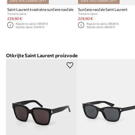
Extra -10% s kodom: OFF*
Extra -10% s kodom: OFF*
Saint Laurent kvadratne sunčane naočale
Sunčane naočale Saint Laurent
Trenutna cijena:
Trenutna cijena:
229,90 €
229,90 €
Regularna cijena:
369,90 €
Regularna cijena:
289,90 €
Najniža cijena:
239,90 €
Najniža cijena:
289,90 €
Otkrijte Saint Laurent proizvode