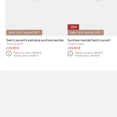
-20%
Extra -10% s kodom: OFF*
Extra -10% s kodom: OFF*
Saint Laurent kvadratne sunčane naočale
Sunčane naočale Saint Laurent
Trenutna cijena:
Trenutna cijena:
229,90 €
229,90 €
Regularna cijena:
369,90 €
Regularna cijena:
289,90 €
Najniža cijena:
239,90 €
Najniža cijena:
289,90 €