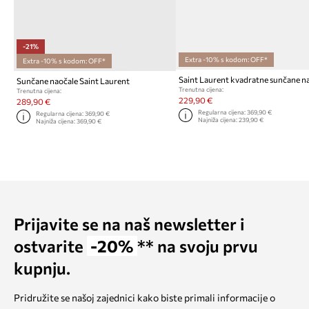
-21%
Extra -10% s kodom: OFF*
Extra -10% s kodom: OFF*
Saint Laurent kvadratne sunčane n
Sunčane naočale Saint Laurent
Trenutna cijena:
Trenutna cijena:
229,90 €
289,90 €
Regularna cijena:
369,90 €
Regularna cijena:
369,90 €
Najniža cijena:
239,90 €
Najniža cijena:
369,90 €
Prijavite se na naš newsletter i
ostvarite
-20%
** na svoju prvu
kupnju.
Pridružite se našoj zajednici kako biste primali informacije o