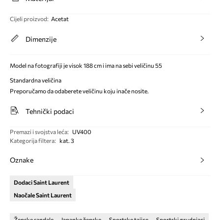
Cijeli proizvod
:
Acetat
Dimenzije
Model na fotografiji je visok 188 cm i ima na sebi veličinu 55
Standardna veličina
Preporučamo da odaberete veličinu koju inače nosite.
Tehnički podaci
Premazi i svojstva leća
:
UV400
Kategorija filtera
:
kat. 3
Oznake
Dodaci Saint Laurent
Naočale Saint Laurent
Ženske sandale
Japanke ženske
Sportske tajice
Sportski grudnjaci