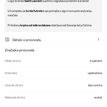
Logo brenda
Saint Laurent
suptilno naglašava prestižni karakter
U kompletu je
tvrda futrola
koja pomaže u sigurnom pohranjivanju
naočala
Priložena
krpica od mikrovlakana
olakšava održavanje leća čistima
Detalji o proizvodu
Značajke proizvoda
Oblik okvira
kvadratni
Vrsta leće
ujednačena
Uzorak okvira
bez uzorka
Materijal okvira
acetat