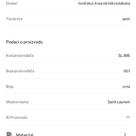
Dodaci
tvrdi etui, krpa od mikrovlakana
Tip okvira
puni
Podaci o proizvodu
Kod proizvođača
SL.895
Boja proizvođača
001
Boja
crna
Modna marka
Saint Laurent
ID Proizvoda
Materijal