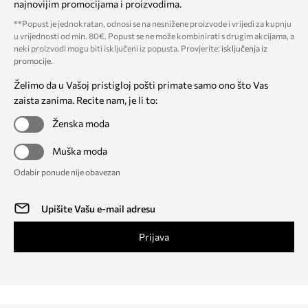
najnovijim promocijama i proizvodima.
**Popust je jednokratan, odnosi se na nesnižene proizvode i vrijedi za kupnju
u vrijednosti od min. 80€. Popust se ne može kombinirati s drugim akcijama, a
neki proizvodi mogu biti isključeni iz popusta. Provjerite:
isključenja iz
promocije
.
Želimo da u Vašoj pristigloj pošti primate samo ono što Vas
zaista zanima. Recite nam, je li to:
Ženska moda
Muška moda
Odabir ponude nije obavezan
Prijava