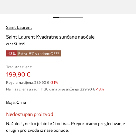
Saint Laurent
Saint Laurent Kvadratne sunčane naočale
crne SL 895
-13%
Extra -5% s kodom: OFF*
Trenutna cijena:
199,90 €
Regularna cijena:
289,90 €
-31%
Najniža cijena u zadnjih 30 dana prije sniženja:
229,90 €
 -13%
Boja:
crna
Nedostupan proizvod
Nažalost, netko je bio brži od Vas. Preporučamo pregledavanje
drugih proizvoda iz naše ponude.