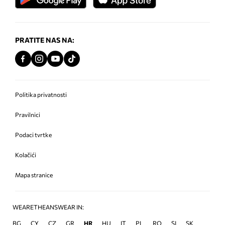
PRATITE NAS NA:
Politika privatnosti
Pravilnici
Podaci tvrtke
Kolačići
Mapa stranice
WEARETHEANSWEAR IN:
BG
CY
CZ
GR
HR
HU
IT
PL
RO
SI
SK