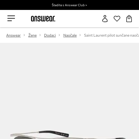
Štedite s Answear Club >
Answear
Žene
Dodaci
Naočale
Saint Laurent pilot sunčane naoč