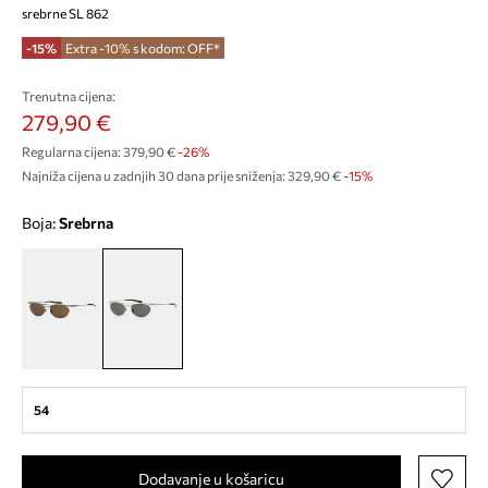
srebrne SL 862
-15%
Extra -10% s kodom: OFF*
Trenutna cijena:
279,90 €
Regularna cijena:
379,90 €
-26%
Najniža cijena u zadnjih 30 dana prije sniženja:
329,90 €
 -15%
Boja:
srebrna
54
Dodavanje u košaricu