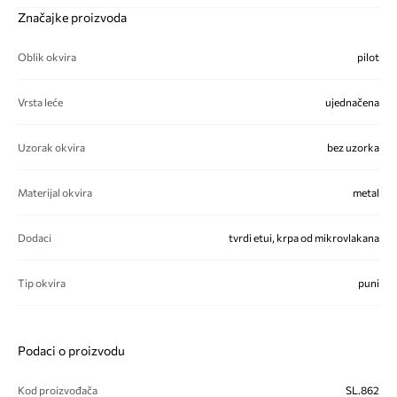
Značajke proizvoda
Oblik okvira
pilot
Vrsta leće
ujednačena
Uzorak okvira
bez uzorka
Materijal okvira
metal
Dodaci
tvrdi etui, krpa od mikrovlakana
Tip okvira
puni
Podaci o proizvodu
Kod proizvođača
SL.862