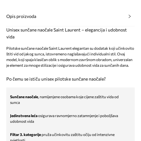
Opis proizvoda
Unisex sunčane naočale Saint Laurent – elegancija i udobnost
vida
Pilotske sunčane naočale Saint Laurent elegantan su dodatak koji učinkovito
štiti vid od jakog sunca, istovremeno naglašavajući individualni stil. Ovaj
model, koji spaja klasičan oblik s modernom završnom obradom, univerzalan
je element za mnoge stilizacije i osigurava udobnost vida za sunčanih dana.
Po čemu se ističu unisex pilotske sunčane naočale?
Sunčane naočale
, namijenjene osobama koje cijene zaštitu vida od
sunca
Jedinstvena leća
osigurava ravnomjerno zatamnjenje i poboljšava
udobnost vida
Filtar 3. kategorije
pruža učinkovitu zaštitu očiju od intenzivne
svjetlosti