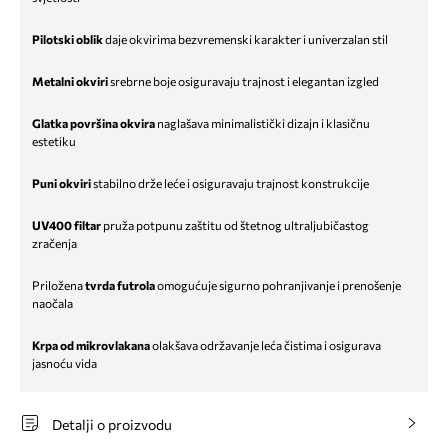
Pilotski oblik
daje okvirima bezvremenski karakter i univerzalan stil
Metalni okviri
srebrne boje osiguravaju trajnost i elegantan izgled
Glatka površina okvira
naglašava minimalistički dizajn i klasičnu
estetiku
Puni okviri
stabilno drže leće i osiguravaju trajnost konstrukcije
UV400 filtar
pruža potpunu zaštitu od štetnog ultraljubičastog
zračenja
Priložena
tvrda futrola
omogućuje sigurno pohranjivanje i prenošenje
naočala
Krpa od mikrovlakana
olakšava održavanje leća čistima i osigurava
jasnoću vida
Detalji o proizvodu