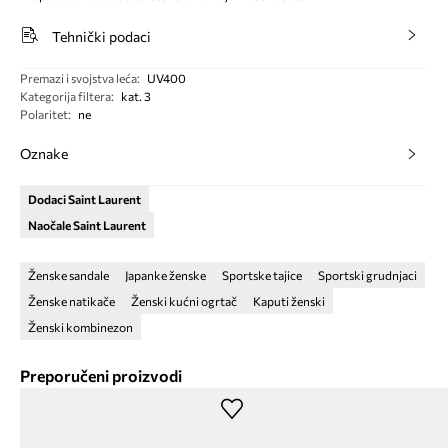
Tehnički podaci
Premazi i svojstva leća
:
UV400
Kategorija filtera
:
kat. 3
Polaritet
:
ne
Oznake
Dodaci Saint Laurent
Naočale Saint Laurent
Ženske sandale
Japanke ženske
Sportske tajice
Sportski grudnjaci
Ženske natikače
Ženski kućni ogrtač
Kaputi ženski
Ženski kombinezon
Preporučeni proizvodi