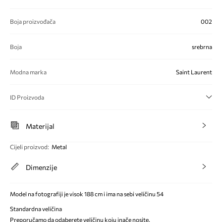
Boja proizvođača
002
Boja
srebrna
Modna marka
Saint Laurent
ID Proizvoda
Materijal
Cijeli proizvod
:
Metal
Dimenzije
Model na fotografiji je visok 188 cm i ima na sebi veličinu 54
Standardna veličina
Preporučamo da odaberete veličinu koju inače nosite.