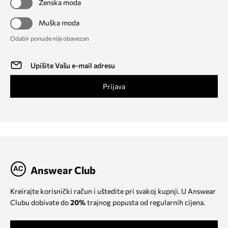
Ženska moda
Muška moda
Odabir ponude nije obavezan
Prijava
Answear Club
Kreirajte korisnički račun i uštedite pri svakoj kupnji. U Answear
Clubu dobivate do
20%
trajnog popusta od regularnih cijena.