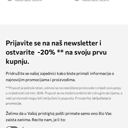
Najniža cijena:
249,90 €
Najniža cijena:
249,90 €
Prijavite se na naš newsletter i
ostvarite
-20%
** na svoju prvu
kupnju.
Pridružite se našoj zajednici kako biste primali informacije o
najnovijim promocijama i proizvodima.
**Popust je jednokratan, odnosi se na nesnižene proizvode i vrijedi za kupnju
u vrijednosti od min. 80€. Popust se ne može kombinirati s drugim akcijama, a
neki proizvodi mogu biti isključeni iz popusta. Provjerite:
isključenja iz
promocije
.
Želimo da u Vašoj pristigloj pošti primate samo ono što Vas
zaista zanima. Recite nam, je li to: