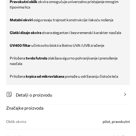
Pravokutni oblik
okvira omogućuje univerzalno pristajanje mnogim
tipovima lica
Metalni okviri
osiguravaju trajnost konstrukcije i lakoću nošenja
Glatki dizajn okvira
stvara elegantan i bezvremenski karakter naočala
UV400 filtar
učinkovito blokira štetno UVA i UVB zračenje
Priložena
tvrda futrola
olakšava sigurno pohranjivanje i prenošenje
naočala
Priložena
krpica od mikrovlakana
pomaže u održavanju čistoće leća
Detalji o proizvodu
Značajke proizvoda
Oblik okvira
pilot, pravokutni