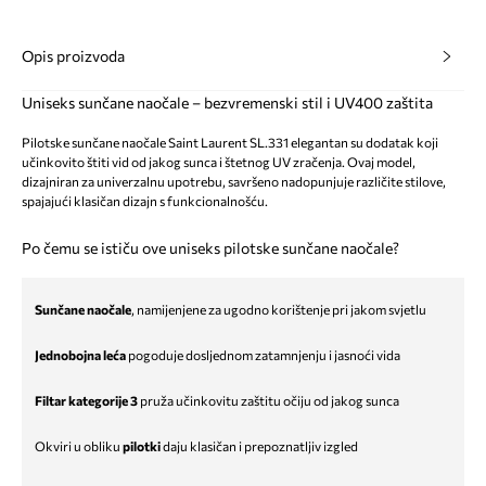
Opis proizvoda
Uniseks sunčane naočale – bezvremenski stil i UV400 zaštita
Pilotske sunčane naočale Saint Laurent SL.331 elegantan su dodatak koji
učinkovito štiti vid od jakog sunca i štetnog UV zračenja. Ovaj model,
dizajniran za univerzalnu upotrebu, savršeno nadopunjuje različite stilove,
spajajući klasičan dizajn s funkcionalnošću.
Po čemu se ističu ove uniseks pilotske sunčane naočale?
Sunčane naočale
, namijenjene za ugodno korištenje pri jakom svjetlu
Jednobojna leća
pogoduje dosljednom zatamnjenju i jasnoći vida
Filtar kategorije 3
pruža učinkovitu zaštitu očiju od jakog sunca
Okviri u obliku
pilotki
daju klasičan i prepoznatljiv izgled