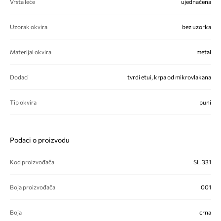
Vrsta leće
ujednačena
Uzorak okvira
bez uzorka
Materijal okvira
metal
Dodaci
tvrdi etui, krpa od mikrovlakana
Tip okvira
puni
Podaci o proizvodu
Kod proizvođača
SL.331
Boja proizvođača
001
Boja
crna