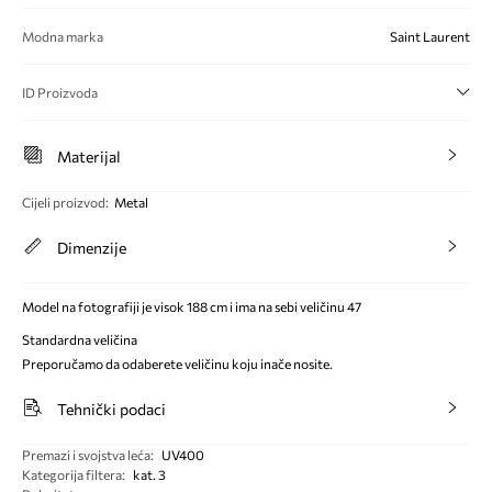
Modna marka
Saint Laurent
ID Proizvoda
Materijal
Cijeli proizvod
:
Metal
Dimenzije
Model na fotografiji je visok 188 cm i ima na sebi veličinu 47
Standardna veličina
Preporučamo da odaberete veličinu koju inače nosite.
Tehnički podaci
Premazi i svojstva leća
:
UV400
Kategorija filtera
:
kat. 3