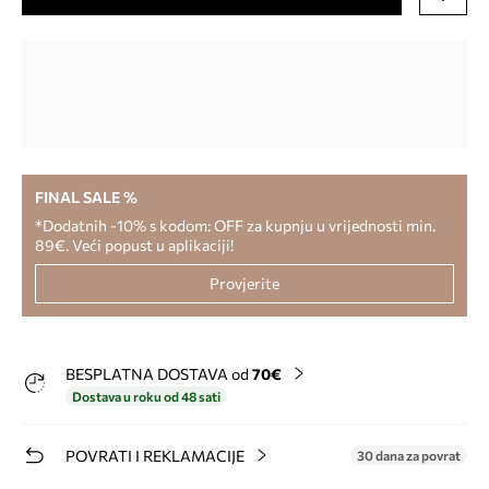
FINAL SALE %
*Dodatnih -10% s kodom: OFF za kupnju u vrijednosti min.
89€. Veći popust u aplikaciji!
Provjerite
BESPLATNA DOSTAVA od
70€
Dostava u roku od 48 sati
POVRATI I REKLAMACIJE
30 dana za povrat