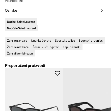
Polaritet
:
ne
Oznake
Dodaci Saint Laurent
Naočale Saint Laurent
Ženske sandale
Japanke ženske
Sportske tajice
Sportski grudnjaci
Ženske natikače
Ženski kućni ogrtač
Kaputi ženski
Ženski kombinezon
Preporučeni proizvodi