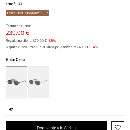
crne SL 331
Extra -10% s kodom: OFF*
Trenutna cijena:
239,90 €
Regularna cijena:
379,90 €
-36%
Najniža cijena u zadnjih 30 dana prije sniženja:
249,90 €
 -4%
Boja:
crna
47
Dodavanje u košaricu