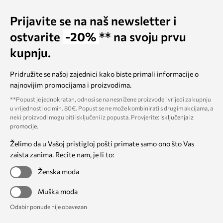
Prijavite se na naš newsletter i
ostvarite
-20%
** na svoju prvu
kupnju.
Pridružite se našoj zajednici kako biste primali informacije o
najnovijim promocijama i proizvodima.
**Popust je jednokratan, odnosi se na nesnižene proizvode i vrijedi za kupnju
u vrijednosti od min. 80€. Popust se ne može kombinirati s drugim akcijama, a
neki proizvodi mogu biti isključeni iz popusta. Provjerite:
isključenja iz
promocije
.
Želimo da u Vašoj pristigloj pošti primate samo ono što Vas
zaista zanima. Recite nam, je li to:
Ženska moda
Muška moda
Odabir ponude nije obavezan