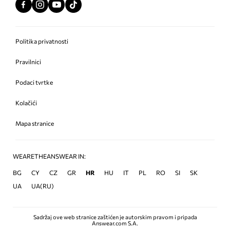
Politika privatnosti
Pravilnici
Podaci tvrtke
Kolačići
Mapa stranice
WEARETHEANSWEAR IN:
BG
CY
CZ
GR
HR
HU
IT
PL
RO
SI
SK
UA
UA(RU)
Sadržaj ove web stranice zaštićen je autorskim pravom i pripada
Answear.com S.A.