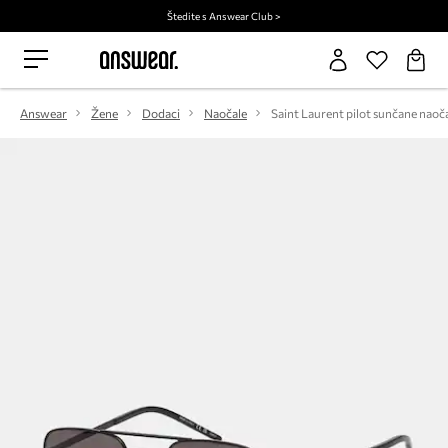
Štedite s Answear Club >
Answear
Žene
Dodaci
Naočale
Saint Laurent pilot sunčane naoč