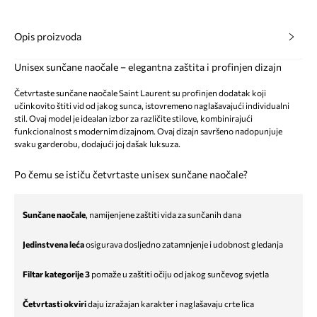
Opis proizvoda
Unisex sunčane naočale – elegantna zaštita i profinjen dizajn
Četvrtaste sunčane naočale Saint Laurent su profinjen dodatak koji
učinkovito štiti vid od jakog sunca, istovremeno naglašavajući individualni
stil. Ovaj model je idealan izbor za različite stilove, kombinirajući
funkcionalnost s modernim dizajnom. Ovaj dizajn savršeno nadopunjuje
svaku garderobu, dodajući joj dašak luksuza.
Po čemu se ističu četvrtaste unisex sunčane naočale?
Sunčane naočale
, namijenjene zaštiti vida za sunčanih dana
Jedinstvena leća
osigurava dosljedno zatamnjenje i udobnost gledanja
Filtar kategorije 3
pomaže u zaštiti očiju od jakog sunčevog svjetla
Četvrtasti okviri
daju izražajan karakter i naglašavaju crte lica