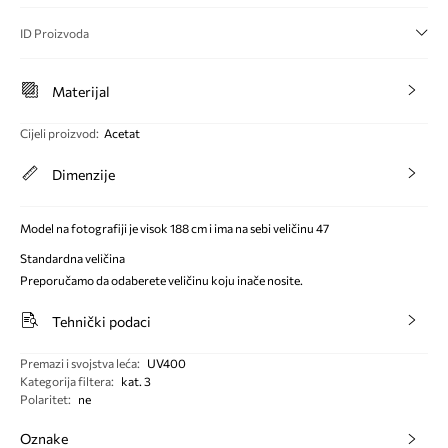
ID Proizvoda
Materijal
Cijeli proizvod
:
Acetat
Dimenzije
Model na fotografiji je visok 188 cm i ima na sebi veličinu 47
Standardna veličina
Preporučamo da odaberete veličinu koju inače nosite.
Tehnički podaci
Premazi i svojstva leća
:
UV400
Kategorija filtera
:
kat. 3
Polaritet
:
ne
Oznake