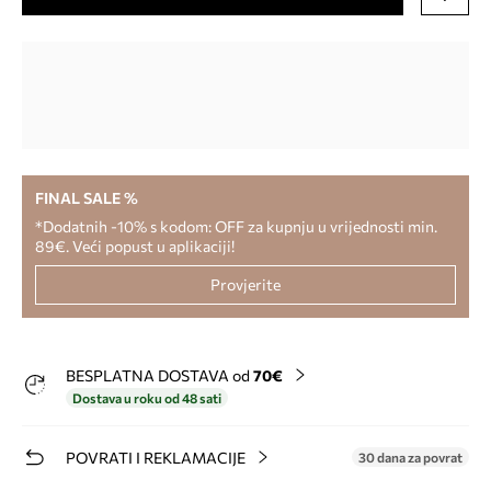
FINAL SALE %
*Dodatnih -10% s kodom: OFF za kupnju u vrijednosti min.
89€. Veći popust u aplikaciji!
Provjerite
BESPLATNA DOSTAVA od
70€
Dostava u roku od 48 sati
POVRATI I REKLAMACIJE
30 dana za povrat