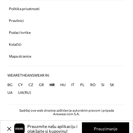
Politika privatnosti
Pravilnici
Podaci tvrtke
Kolačići
Mapa stranice
WEARETHEANSWEAR IN:
BG
CY
CZ
GR
HR
HU
IT
PL
RO
SI
SK
UA
UA(RU)
Sadržaj ove web stranice zaštićen je autorskim pravom i pripada
Answear.com S.A.
Preuzmite našu aplikaciju i
Preuzimanje
olakšajte si kupovinu!