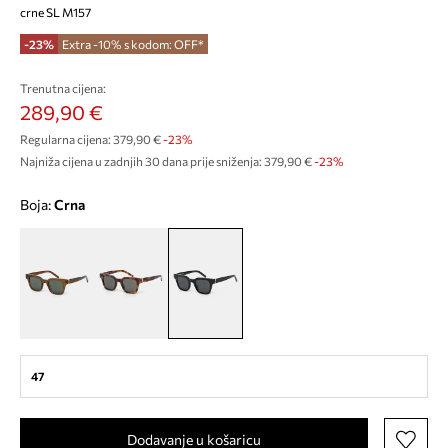
crne SL M157
-23%
Extra -10% s kodom: OFF*
Trenutna cijena:
289,90 €
Regularna cijena:
379,90 €
-23%
Najniža cijena u zadnjih 30 dana prije sniženja:
379,90 €
 -23%
Boja:
crna
47
Dodavanje u košaricu