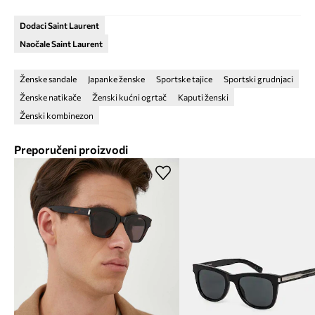
Dodaci Saint Laurent
Naočale Saint Laurent
Ženske sandale
Japanke ženske
Sportske tajice
Sportski grudnjaci
Ženske natikače
Ženski kućni ogrtač
Kaputi ženski
Ženski kombinezon
Preporučeni proizvodi