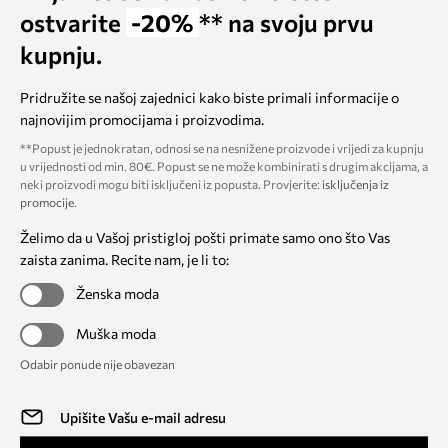
ostvarite
-20%
** na svoju prvu
kupnju.
Pridružite se našoj zajednici kako biste primali informacije o
najnovijim promocijama i proizvodima.
**Popust je jednokratan, odnosi se na nesnižene proizvode i vrijedi za kupnju
u vrijednosti od min. 80€. Popust se ne može kombinirati s drugim akcijama, a
neki proizvodi mogu biti isključeni iz popusta. Provjerite:
isključenja iz
promocije
.
Želimo da u Vašoj pristigloj pošti primate samo ono što Vas
zaista zanima. Recite nam, je li to:
Ženska moda
Muška moda
Odabir ponude nije obavezan