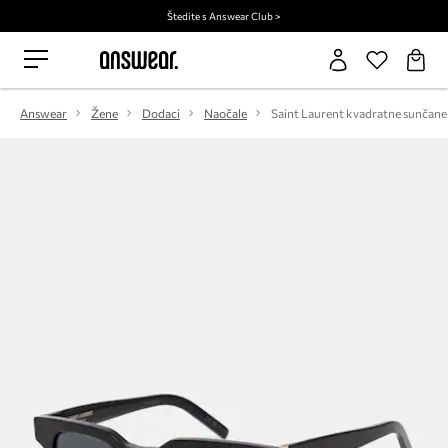
Štedite s Answear Club >
Answear
Žene
Dodaci
Naočale