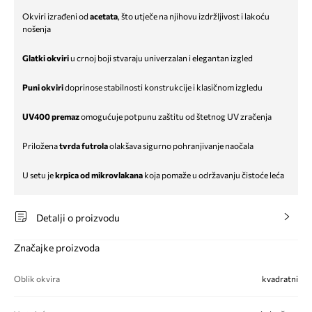
Okviri izrađeni od
acetata
, što utječe na njihovu izdržljivost i lakoću
nošenja
Glatki okviri
u crnoj boji stvaraju univerzalan i elegantan izgled
Puni okviri
doprinose stabilnosti konstrukcije i klasičnom izgledu
UV400 premaz
omogućuje potpunu zaštitu od štetnog UV zračenja
Priložena
tvrda futrola
olakšava sigurno pohranjivanje naočala
U setu je
krpica od mikrovlakana
koja pomaže u održavanju čistoće leća
Detalji o proizvodu
Značajke proizvoda
Oblik okvira
kvadratni