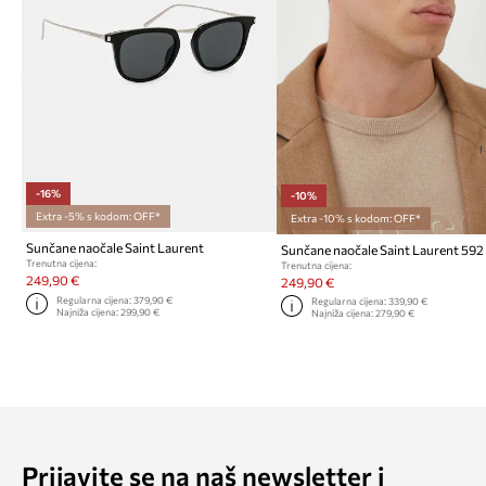
-16%
-10%
Extra -5% s kodom: OFF*
Extra -10% s kodom: OFF*
Sunčane naočale Saint Laurent
Sunčane naočale Saint Laurent 592
Trenutna cijena:
Trenutna cijena:
249,90 €
249,90 €
Regularna cijena:
379,90 €
Regularna cijena:
339,90 €
Najniža cijena:
299,90 €
Najniža cijena:
279,90 €
Prijavite se na naš newsletter i