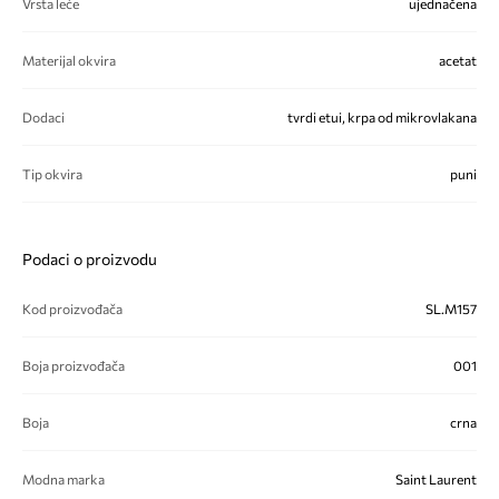
Vrsta leće
ujednačena
Materijal okvira
acetat
Dodaci
tvrdi etui, krpa od mikrovlakana
Tip okvira
puni
Podaci o proizvodu
Kod proizvođača
SL.M157
Boja proizvođača
001
Boja
crna
Modna marka
Saint Laurent