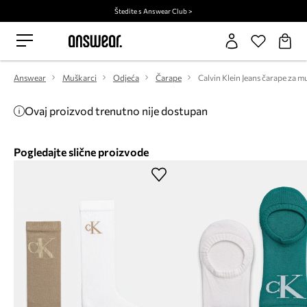
Štedite s Answear Club >
Answear
Muškarci
Odjeća
Čarape
Ovaj proizvod trenutno nije dostupan
Pogledajte slične proizvode