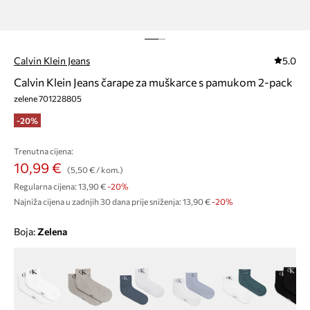
Calvin Klein Jeans
5.0
Calvin Klein Jeans čarape za muškarce s pamukom 2-pack
zelene 701228805
-20%
Trenutna cijena:
10,99 €
(5,50 € / kom.)
Regularna cijena:
13,90 €
-20%
Najniža cijena u zadnjih 30 dana prije sniženja:
13,90 €
 -20%
Boja:
zelena