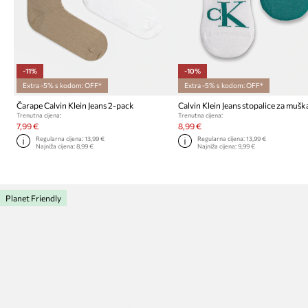
-11%
-10%
Extra -5% s kodom: OFF*
Extra -5% s kodom: OFF*
Čarape Calvin Klein Jeans 2-pack
Trenutna cijena:
Trenutna cijena:
7,99 €
8,99 €
Regularna cijena:
13,99 €
Regularna cijena:
13,99 €
Najniža cijena:
8,99 €
Najniža cijena:
9,99 €
Planet Friendly