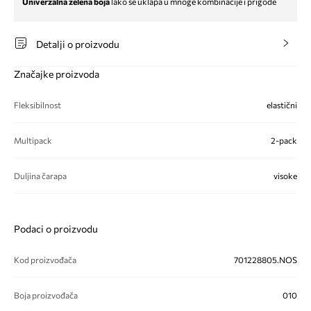
Univerzalna zelena boja
lako se uklapa u mnoge kombinacije i prigode
Detalji o proizvodu
Značajke proizvoda
Fleksibilnost
elastični
Multipack
2-pack
Duljina čarapa
visoke
Podaci o proizvodu
Kod proizvođača
701228805.NOS
Boja proizvođača
010