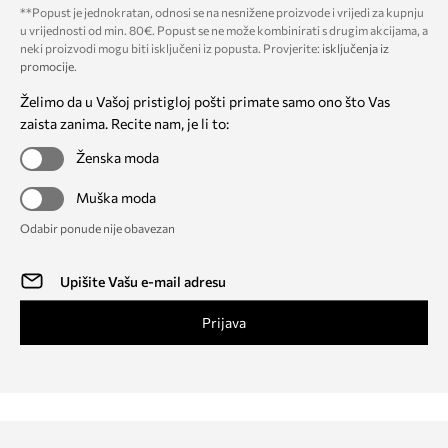
**Popust je jednokratan, odnosi se na nesnižene proizvode i vrijedi za kupnju
u vrijednosti od min. 80€. Popust se ne može kombinirati s drugim akcijama, a
neki proizvodi mogu biti isključeni iz popusta. Provjerite:
isključenja iz
promocije
.
Želimo da u Vašoj pristigloj pošti primate samo ono što Vas
zaista zanima. Recite nam, je li to:
Ženska moda
Muška moda
Odabir ponude nije obavezan
Prijava