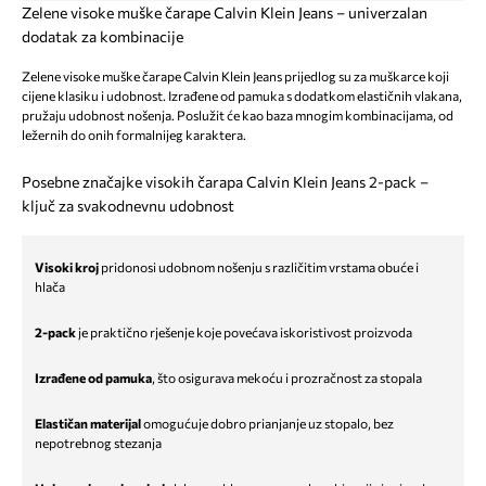
Zelene visoke muške čarape Calvin Klein Jeans – univerzalan
dodatak za kombinacije
Zelene visoke muške čarape Calvin Klein Jeans prijedlog su za muškarce koji
cijene klasiku i udobnost. Izrađene od pamuka s dodatkom elastičnih vlakana,
pružaju udobnost nošenja. Poslužit će kao baza mnogim kombinacijama, od
ležernih do onih formalnijeg karaktera.
Posebne značajke visokih čarapa Calvin Klein Jeans 2-pack –
ključ za svakodnevnu udobnost
Visoki kroj
pridonosi udobnom nošenju s različitim vrstama obuće i
hlača
2-pack
je praktično rješenje koje povećava iskoristivost proizvoda
Izrađene od pamuka
, što osigurava mekoću i prozračnost za stopala
Elastičan materijal
omogućuje dobro prianjanje uz stopalo, bez
nepotrebnog stezanja