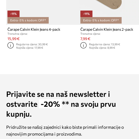
-11%
-11%
Extra -5% s kodom: OFF*
Extra -5% s kodom: OFF*
Čarape Calvin Klein Jeans 4-pack
Čarape Calvin Klein Jeans 2-pack
Trenutna cijena:
Trenutna cijena:
15,99 €
7,99 €
Regularna cijena:
30,99 €
Regularna cijena:
13,99 €
Najniža cijena:
17,99 €
Najniža cijena:
8,99 €
Prijavite se na naš newsletter i
ostvarite
-20%
** na svoju prvu
kupnju.
Pridružite se našoj zajednici kako biste primali informacije o
najnovijim promocijama i proizvodima.