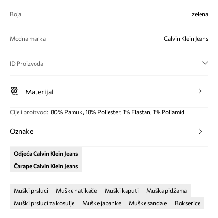
Boja
zelena
Modna marka
Calvin Klein Jeans
ID Proizvoda
Materijal
Cijeli proizvod
:
80% Pamuk, 18% Poliester, 1% Elastan, 1% Poliamid
Oznake
Odjeća Calvin Klein Jeans
Čarape Calvin Klein Jeans
Muški prsluci
Muške natikače
Muški kaputi
Muška pidžama
Muški prsluci za kosulje
Muške japanke
Muške sandale
Bokserice