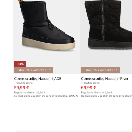
-14%
Extra -5% s kodom: OFF*
Extra -5% s kodom: OFF*
Čizme za snijeg Napapijri JADE
Čizme za snijeg Napapijri River
Trenutna cijena:
Trenutna cijena:
59,99 €
69,99 €
Regularna cijena:
139,90 €
Regularna cijena:
149,90 €
Najniža cijena u zadnjih 30 dana prije sniženja:
69,90 €
Najniža cijena u zadnjih 30 dana prije snižen