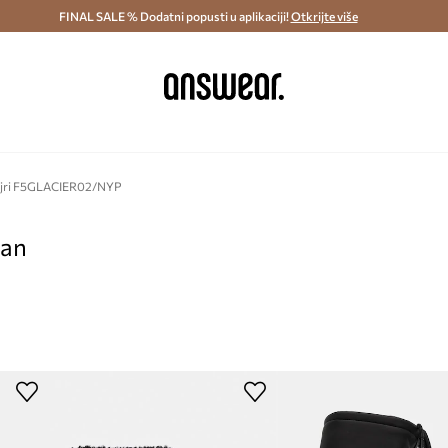
ostava i povrat (od 70€) >
FINAL SALE % Dodatni popusti u aplikaciji!
Dostava u roku 48 sati >
Otkrijte više
Štedite s 
pijri F5GLACIER02/NYP
pan