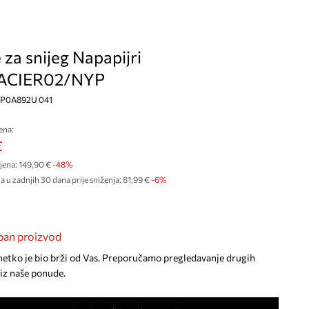
za snijeg Napapijri
ACIER02/NYP
 NP0A892U 041
ena:
€
jena:
149,90 €
-48%
a u zadnjih 30 dana prije sniženja:
81,99 €
 -6%
an proizvod
netko je bio brži od Vas. Preporučamo pregledavanje drugih
iz naše ponude.