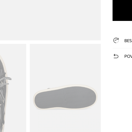
BES
POV