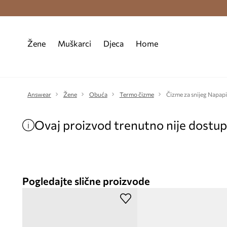
Premium Fashion Benefits >
Besplatna d
Žene
Muškarci
Djeca
Home
Answear
Žene
Obuća
Termo čizme
Čizme za snijeg Napa
Ovaj proizvod trenutno nije dostu
Pogledajte slične proizvode