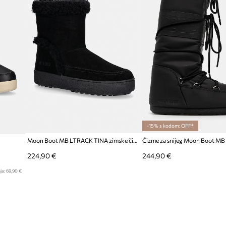
-15% s kodom: OFF*
Moon Boot MB LTRACK TINA zimske čizme za žene od brušene kože
224,90 €
244,90 €
ja:
69,90 €