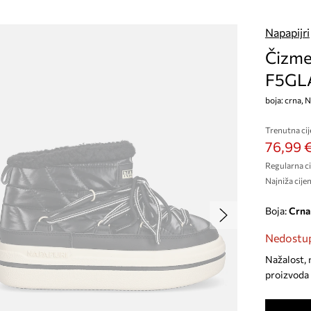
Napapijri
Čizme 
F5GL
boja: crna,
Trenutna cij
76,99 
Regularna ci
Najniža cijen
Boja:
crna
Nedostup
Nažalost, 
proizvoda 