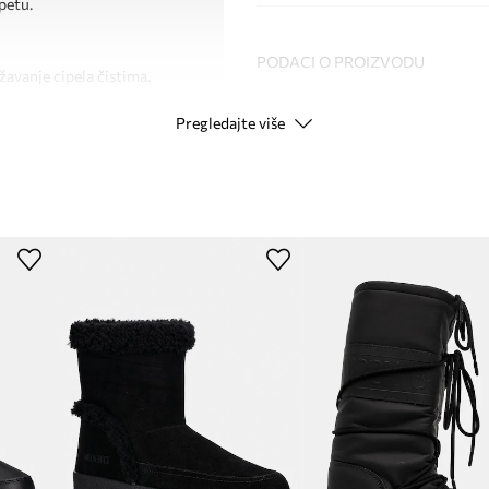
petu.
PODACI O PROIZVODU
žavanje cipela čistima.
Pregledajte više
Kod proizvođača
N
Boja
Modna marka
Proizvođač
ID Proizvoda