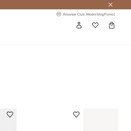
Answear Club >
-20% na prvu narudžbu >
Answear Club
Modni blog
Pomoć