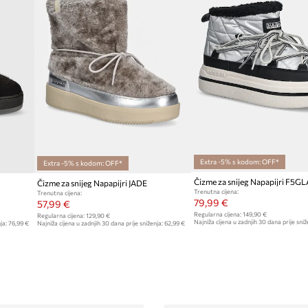
Extra -5% s kodom: OFF*
Extra -5% s kodom: OFF*
Čizme za snijeg Napapijri JADE
Trenutna cijena:
Trenutna cijena:
79,99 €
57,99 €
Regularna cijena:
149,90 €
Regularna cijena:
129,90 €
Najniža cijena u zadnjih 30 dana prije sniž
ja:
76,99 €
Najniža cijena u zadnjih 30 dana prije sniženja:
62,99 €