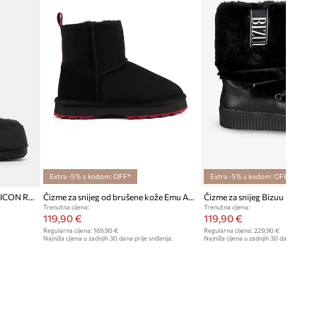
Extra -5% s kodom: OFF*
Extra -5% s kodom: OFF*
Čizme za snijeg Moon Boot MB ICON RUBBER
Čizme za snijeg od brušene kože Emu Australia Sharky Mini
Čizme za snijeg Bizuu
Trenutna cijena:
Trenutna cijena:
119,90 €
119,90 €
Regularna cijena:
169,90 €
Regularna cijena:
229,90 €
Najniža cijena u zadnjih 30 dana prije sniženja:
Najniža cijena u zadnjih 30 dana prije sn
129,90 €
129,90 €