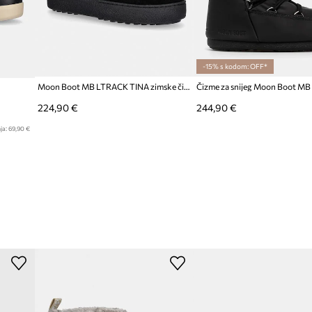
-15% s kodom: OFF*
Moon Boot MB LTRACK TINA zimske čizme za žene od brušene kože
224,90 €
244,90 €
ja:
69,90 €