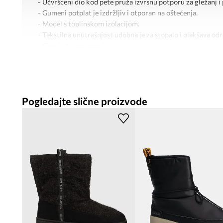
- Učvršćeni dio kod pete pruža izvrsnu potporu za gležanj i 
- Gumeni potplat je izdržljiv i otporan na oštećenja.
- Model s toplinskom izolacijom.
- Tekstilna unutrašnjost udobna je za stopalo i olakšava odr
- Gornji dio na vezanje.
- Duljina uloška: 24,5 cm.
- Dimenzije navedene za veličinu: 39.
Pogledajte slične proizvode