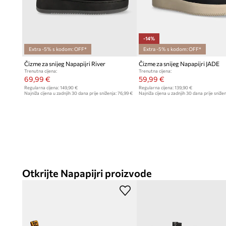
-14%
Extra -5% s kodom: OFF*
Extra -5% s kodom: OFF*
Čizme za snijeg Napapijri River
Čizme za snijeg Napapijri JADE
Trenutna cijena:
Trenutna cijena:
69,99 €
59,99 €
Regularna cijena:
149,90 €
Regularna cijena:
139,90 €
Najniža cijena u zadnjih 30 dana prije sniženja:
76,99 €
Najniža cijena u zadnjih 30 dana prije snižen
Otkrijte Napapijri proizvode