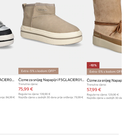
-10%
Extra -5% s kodom: OFF*
Extra -5% s kodom: OFF*
Čizme za snijeg Napapijri F5GLACIER02/NYP
Čizme za snijeg Napapijri F5GLACIER01/MIC
Čizme za snijeg Napapijri JAD
Trenutna cijena:
Trenutna cijena:
75,99 €
57,99 €
Regularna cijena:
139,90 €
Regularna cijena:
129,90 €
enja:
84,99 €
Najniža cijena u zadnjih 30 dana prije sniženja:
79,99 €
Najniža cijena u zadnjih 30 dana prije sn