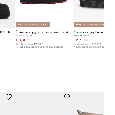
Extra -5% s kodom: OFF*
Extra -5% s kodom: OFF*
Čizme za snijeg Moon Boot MB ICON RUBBER
Čizme za snijeg od brušene kože Emu Australia Sharky Mini
Čizme za snijeg Bizuu
Trenutna cijena:
Trenutna cijena:
119,90 €
119,90 €
Regularna cijena:
169,90 €
Regularna cijena:
229,90 €
Najniža cijena u zadnjih 30 dana prije sniženja:
Najniža cijena u zadnjih 30 dana prije sn
129,90 €
129,90 €