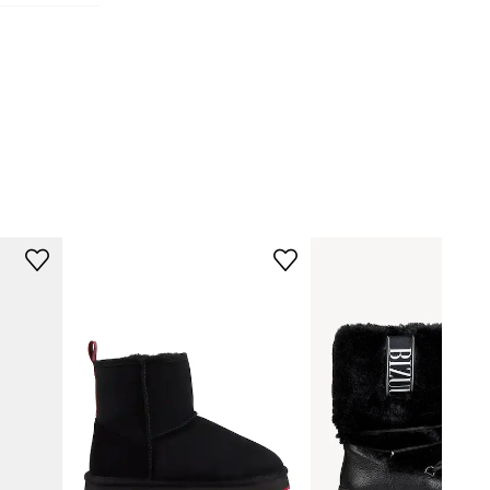
P0A892U.041
crna
Napapijri