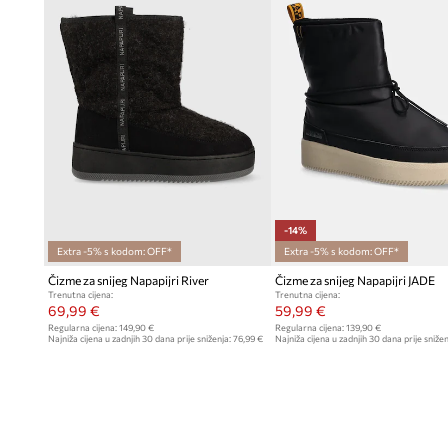
-14%
Extra -5% s kodom: OFF*
Extra -5% s kodom: OFF*
Čizme za snijeg Napapijri River
Čizme za snijeg Napapijri JADE
Trenutna cijena:
Trenutna cijena:
69,99 €
59,99 €
Regularna cijena:
149,90 €
Regularna cijena:
139,90 €
Najniža cijena u zadnjih 30 dana prije sniženja:
76,99 €
Najniža cijena u zadnjih 30 dana prije snižen