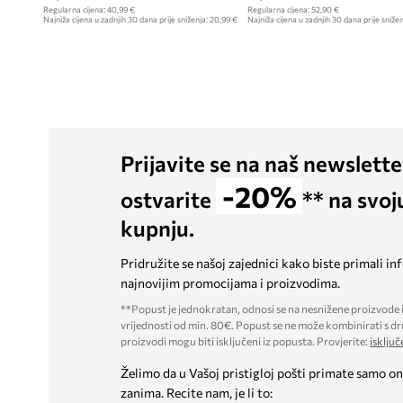
Regularna cijena:
40,99 €
Regularna cijena:
52,90 €
Najniža cijena u zadnjih 30 dana prije sniženja:
20,99 €
Najniža cijena u zadnjih 30 dana prije snižen
Prijavite se na naš newslette
-20%
ostvarite
** na svoj
kupnju.
Pridružite se našoj zajednici kako biste primali in
najnovijim promocijama i proizvodima.
**Popust je jednokratan, odnosi se na nesnižene proizvode i
vrijednosti od min. 80€. Popust se ne može kombinirati s dr
proizvodi mogu biti isključeni iz popusta. Provjerite:
isključ
Želimo da u Vašoj pristigloj pošti primate samo on
zanima. Recite nam, je li to: