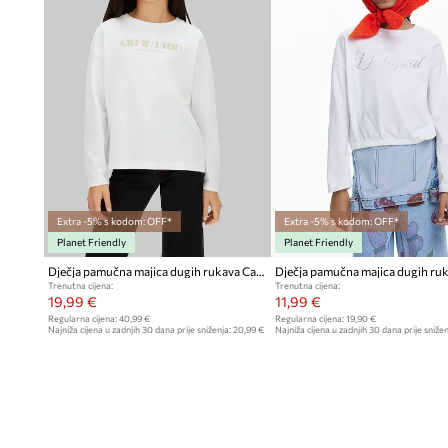
Extra -5% s kodom: OFF*
Extra -5% s kodom: OFF*
Planet Friendly
Planet Friendly
Dječja pamučna majica dugih rukava Calvin Klein Jeans
Trenutna cijena:
Trenutna cijena:
19,99 €
11,99 €
Regularna cijena:
40,99 €
Regularna cijena:
19,90 €
Najniža cijena u zadnjih 30 dana prije sniženja:
20,99 €
Najniža cijena u zadnjih 30 dana prije snižen