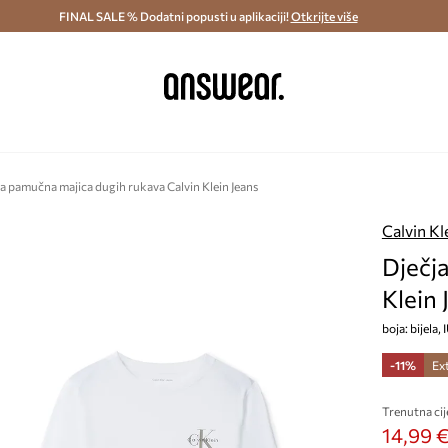
ostava i povrat (od 70€) >
FINAL SALE % Dodatni popusti u aplikaciji!
Dostava u roku 48 sati >
Otkrijte više
Štedite s 
a pamučna majica dugih rukava Calvin Klein Jeans
Calvin Kl
Dječj
Klein 
boja: bijela
-11%
Ex
Trenutna cij
14,99 