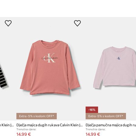
-16%
Extra -5% s kodom: OFF*
Extra -5% s kodom: OFF*
Dječja majica dugih rukava Calvin Klein Jeans
Dječja majica dugih rukava Calvin Klein Jeans
Trenutna cijena:
Trenutna cijena:
14,99 €
14,99 €