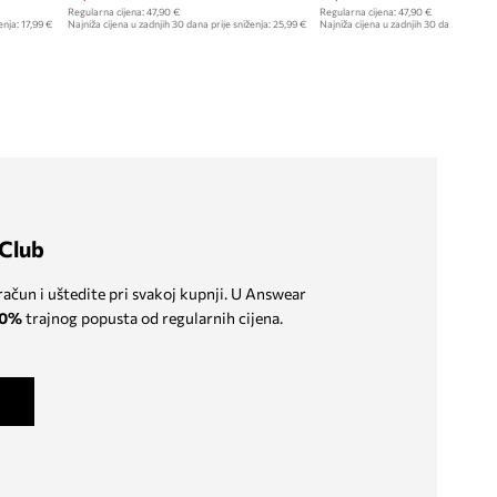
Regularna cijena:
47,90 €
Regularna cijena:
47,90 €
enja:
17,99 €
Najniža cijena u zadnjih 30 dana prije sniženja:
25,99 €
Najniža cijena u zadnjih 30 dana prije sn
Club
 račun i uštedite pri svakoj kupnji. U Answear
0%
trajnog popusta od regularnih cijena.