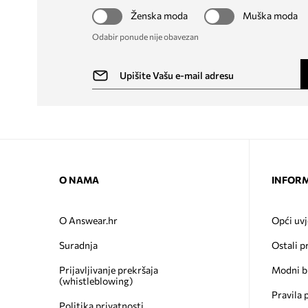
Ženska moda
Muška moda
Odabir ponude nije obavezan
O NAMA
INFORM
O Answear.hr
Opći uvj
Suradnja
Ostali p
Prijavljivanje prekršaja
Modni b
(whistleblowing)
Pravila 
Politika privatnosti