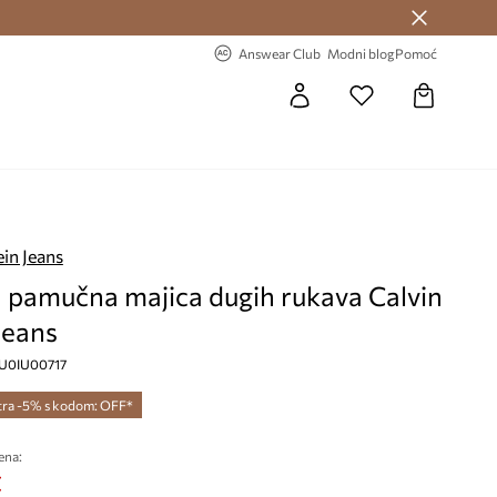
Answear Club >
-20% na prvu narudžbu >
Answear Club
Modni blog
Pomoć
ein Jeans
a pamučna majica dugih rukava Calvin
Jeans
, IU0IU00717
tra -5% s kodom: OFF*
ena:
€