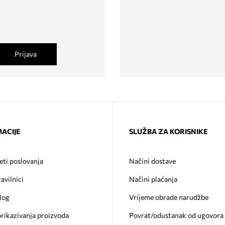
Prijava
ACIJE
SLUŽBA ZA KORISNIKE
eti poslovanja
Načini dostave
ravilnici
Načini plaćanja
log
Vrijeme obrade narudžbe
prikazivanja proizvoda
Povrat/odustanak od ugovora