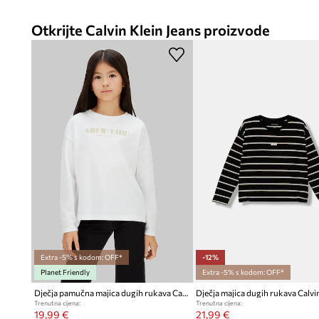
Otkrijte Calvin Klein Jeans proizvode
Extra -5% s kodom: OFF*
-12%
Planet Friendly
Extra -5% s kodom: OFF*
Dječja pamučna majica dugih rukava Calvin Klein Jeans
Trenutna cijena:
Trenutna cijena:
19,99 €
21,99 €