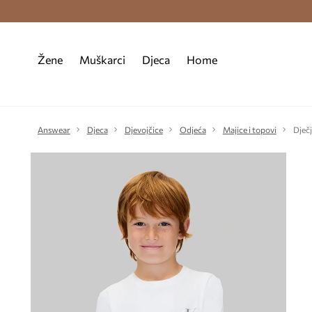
Premium Fashion Benefits >
Besplatna d
Žene
Muškarci
Djeca
Home
Answear
Djeca
Djevojčice
Odjeća
Majice i topovi
Dječj