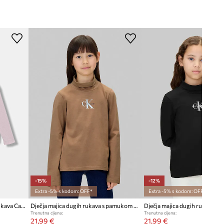
-15%
-12%
Extra -5% s kodom: OFF*
Extra -5% s kodom: OFF*
Dječja pamučna majica dugih rukava Calvin Klein Jeans
Dječja majica dugih rukava s pamukom Calvin Klein Jeans
Trenutna cijena:
Trenutna cijena:
21,99 €
21,99 €