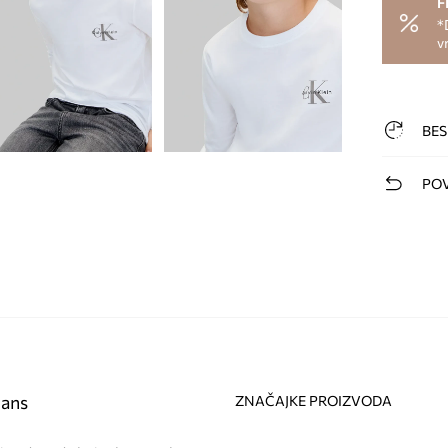
F
*
v
BES
POV
eans
ZNAČAJKE PROIZVODA