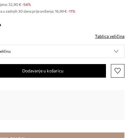
jena:
32,90 €
-54%
a u zadnjih 30 dana prije sniženja:
16,99 €
 -11%
a
Tablica veličina
eličinu
Dodavanje u košaricu