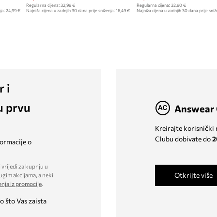
Regularna cijena:
32,99 €
Regularna cijena:
32,90 €
ja:
24,99 €
Najniža cijena u zadnjih 30 dana prije sniženja:
16,49 €
Najniža cijena u zadnjih 30 dana prije sniž
r i
u prvu
Answear 
Kreirajte korisnički
Clubu dobivate do
2
formacije o
 vrijedi za kupnju u
Otkrijte više
ugim akcijama, a neki
enja iz promocije
.
o što Vas zaista