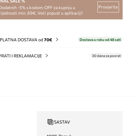
INAL SALE %
Provjerite
Dodatnih -5% s kodom: OFF za kupnju u
rijednosti min. 89€. Veći popust u aplikaciji!
PLATNA DOSTAVA od
70€
Dostava u roku od 48 sati
RATI I REKLAMACIJE
30 dana za povrat
SASTAV