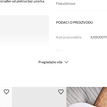
 izrađen od pletiva bez uzorka.
Fleksibilnost
PODACI O PROIZVODU
Kod proizvođača
IU0IU0071
Boja
Pregledajte više
Modna marka
Ca
Proizvođač
ID Proizvoda