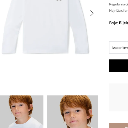
Regularna ci
Najniža cijen
Boja:
bijel
Izaberite v