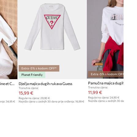
Extra -5% s kodom: OFF*
Extra -5% s kodom: OFF*
Planet Friendly
Pamučna majica dugih rukava
Dječja majica dugih rukava Tartine et Chocolat
Dječja majica dugih rukava Guess
Trenutna cijena:
Trenutna cijena:
11,99 €
15,99 €
Regularna cijena:
24,90 €
Regularna cijena:
29,90 €
Najniža cijena u zadnjih 30 dana prije sn
enja:
34,95 €
Najniža cijena u zadnjih 30 dana prije sniženja:
16,99 €