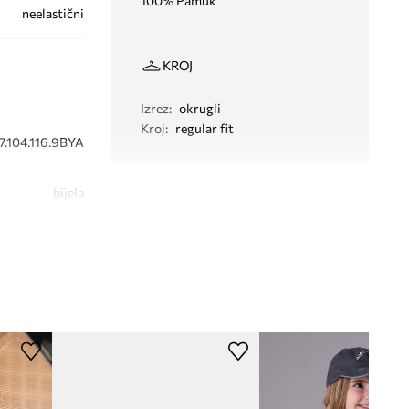
100% Pamuk
neelastični
KROJ
Izrez
:
okrugli
Kroj
:
regular fit
7.104.116.9BYA
bijela
lvin Klein Jeans