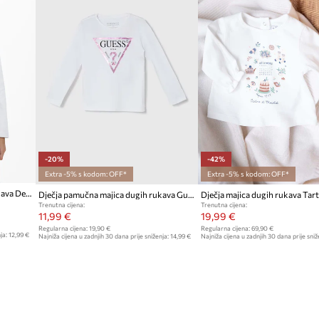
-20%
-42%
Extra -5% s kodom: OFF*
Extra -5% s kodom: OFF*
Dječja pamučna majica dugih rukava Desigual
Dječja pamučna majica dugih rukava Guess
Trenutna cijena:
Trenutna cijena:
11,99 €
19,99 €
Regularna cijena:
19,90 €
Regularna cijena:
69,90 €
ja:
12,99 €
Najniža cijena u zadnjih 30 dana prije sniženja:
14,99 €
Najniža cijena u zadnjih 30 dana prije sniž