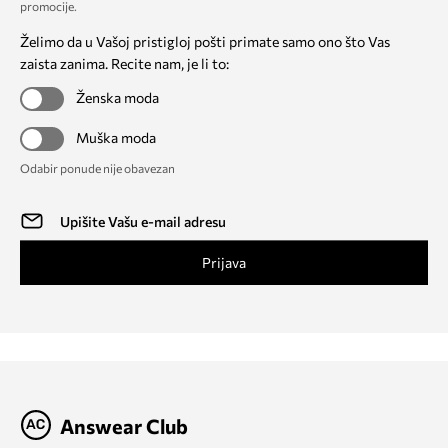
promocije
.
Želimo da u Vašoj pristigloj pošti primate samo ono što Vas
zaista zanima. Recite nam, je li to:
Ženska moda
Muška moda
Odabir ponude nije obavezan
Prijava
Answear Club