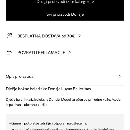
Drugi proizvodi iz te kategorije
Svi proizvodi Donsje
BESPLATNA DOSTAVA od
70€
POVRATI I REKLAMACIJE
Opis proizvoda
Dječje kožne balerinke Donsje Luyax Ballerinas
Dječje balerinke iz kolekcije Donsje. Model izrađen od prirodne kože. Model
je pakiran u ukrasnu kutiju.
- Gumeni potplat je izdržljiv i otporan na oštećenja.
- Model s kožnom unutrašnjosti koja je ugodna za stopalo i sprječava