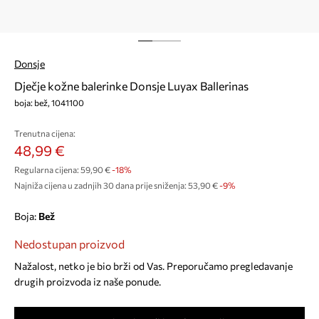
Donsje
Dječje kožne balerinke Donsje Luyax Ballerinas
boja: bež, 1041100
Trenutna cijena:
48,99 €
Regularna cijena:
59,90 €
-18%
Najniža cijena u zadnjih 30 dana prije sniženja:
53,90 €
 -9%
Boja:
bež
Nedostupan proizvod
Nažalost, netko je bio brži od Vas. Preporučamo pregledavanje
drugih proizvoda iz naše ponude.