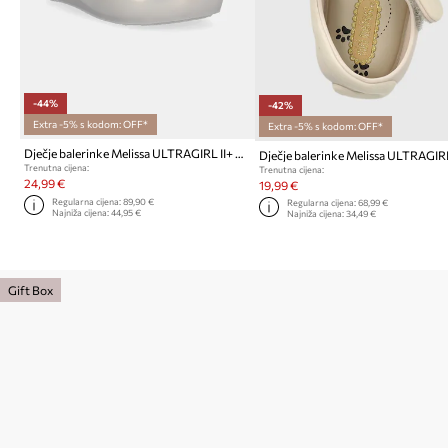
-44%
-42%
Extra -5% s kodom: OFF*
Extra -5% s kodom: OFF*
Dječje balerinke Melissa ULTRAGIRL II+ DISNEY
Dječje balerinke Melissa ULTRAGIRL
Trenutna cijena:
Trenutna cijena:
24,99 €
19,99 €
Regularna cijena:
89,90 €
Regularna cijena:
68,99 €
Najniža cijena:
44,95 €
Najniža cijena:
34,49 €
Gift Box