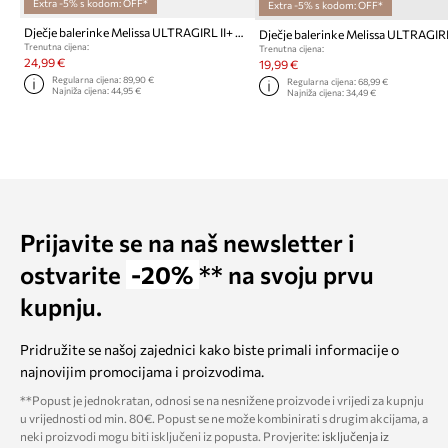
Extra -5% s kodom: OFF*
Extra -5% s kodom: OFF*
Dječje balerinke Melissa ULTRAGIRL II+ DISNEY
Dječje balerinke Melissa ULTRAGIRL
Trenutna cijena:
Trenutna cijena:
24,99 €
19,99 €
Regularna cijena:
89,90 €
Regularna cijena:
68,99 €
Najniža cijena:
44,95 €
Najniža cijena:
34,49 €
Prijavite se na naš newsletter i
ostvarite
-20%
** na svoju prvu
kupnju.
Pridružite se našoj zajednici kako biste primali informacije o
najnovijim promocijama i proizvodima.
**Popust je jednokratan, odnosi se na nesnižene proizvode i vrijedi za kupnju
u vrijednosti od min. 80€. Popust se ne može kombinirati s drugim akcijama, a
neki proizvodi mogu biti isključeni iz popusta. Provjerite:
isključenja iz