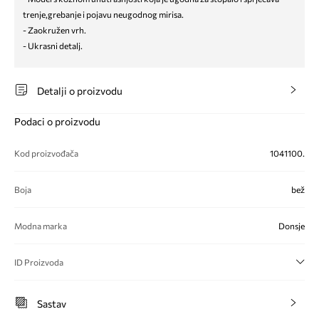
trenje,grebanje i pojavu neugodnog mirisa.
- Zaokružen vrh.
- Ukrasni detalj.
Detalji o proizvodu
Podaci o proizvodu
Kod proizvođača
1041100.
Boja
bež
Modna marka
Donsje
ID Proizvoda
Sastav