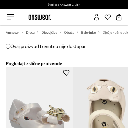
Štedite s Answear Club >
Answear
Djeca
Djevojčice
Obuća
Balerinke
Ovaj proizvod trenutno nije dostupan
Pogledajte slične proizvode