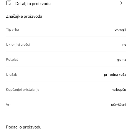
Detalji o proizvodu
Značajke proizvoda
Tip vrha
okrugli
Uklonjivi ulošci
ne
Potplat
guma
Uložak
prirodna koža
Kopčanje i pristajanje
na kopču
Vrh
učvršćeni
Podaci o proizvodu