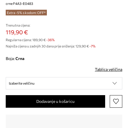
crne F4A3-E0483
Extra -5% s kodom: OFF*
Trenutna cijena:
119,90 €
Regularna cijena:
189,90 €
-36%
Najniža cijena u zadnjih 30 dana prije sniženja:
129,90 €
 -7%
Boja:
crna
Tablica veličina
Izaberite veličinu
Dodavanje u košaricu