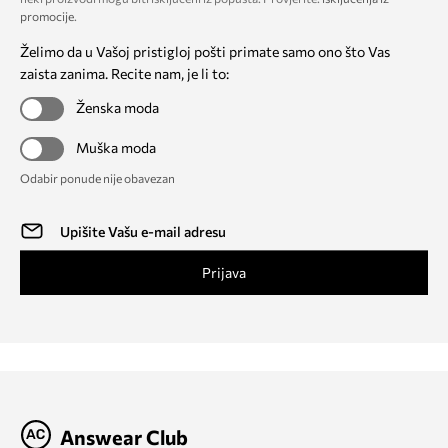
promocije
.
Želimo da u Vašoj pristigloj pošti primate samo ono što Vas
zaista zanima. Recite nam, je li to:
Ženska moda
Muška moda
Odabir ponude nije obavezan
Prijava
Answear Club