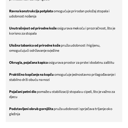
Ravna konstrukcija potplata
omogućuje prirodan položaj stopala i
udobnost nošenja
Unutrašnjost od prirodne kože
osigurava mekoću i prozračnost, što je
korisno za stopala
Uložna tabanica od prirodne kože
pruža udobnost i higijenu,
omogućujući održavanje svježine
Okrugla, pojačana kapica
osigurava prostor za prste i dodatnu zaštitu
Praktično kopčanje na kopču
omogućuje jednostavno prilagođavanje i
stabilno drži obuću na nozi
Pojačani petni dio
pomaže u stabilizaciji stopala u cipeli, što je važno za
djecu
Podstavljeni obrub gornjišta
pruža udobnost i sprječava trljanje oko
gležnja