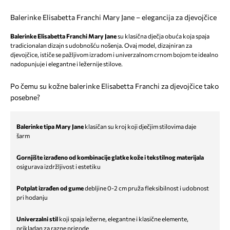
Balerinke Elisabetta Franchi Mary Jane – elegancija za djevojčice
Balerinke Elisabetta Franchi Mary Jane
su klasična dječja obuća koja spaja
tradicionalan dizajn s udobnošću nošenja. Ovaj model, dizajniran za
djevojčice, ističe se pažljivom izradom i univerzalnom crnom bojom te idealno
nadopunjuje i elegantne i ležernije stilove.
Po čemu su kožne balerinke Elisabetta Franchi za djevojčice tako
posebne?
Balerinke tipa Mary Jane
klasičan su kroj koji dječjim stilovima daje
šarm
Gornjište izrađeno od kombinacije glatke kože i tekstilnog materijala
osigurava izdržljivost i estetiku
Potplat izrađen od gume
debljine 0-2 cm pruža fleksibilnost i udobnost
pri hodanju
Univerzalni stil
koji spaja ležerne, elegantne i klasične elemente,
prikladan za razne prigode