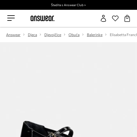
Štedite s Answear Club >
Answear
Djeca
Djevojčice
Obuća
Balerinke
Elisabetta Franch