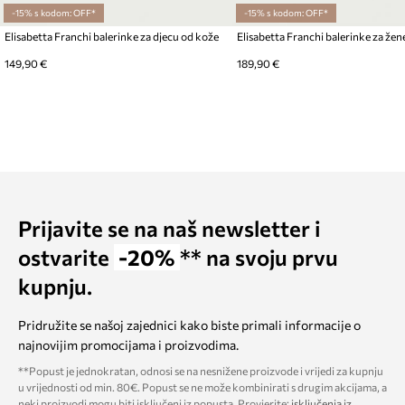
-15% s kodom: OFF*
-15% s kodom: OFF*
Elisabetta Franchi balerinke za djecu od kože
Elisabetta Franchi balerinke za žen
149,90 €
189,90 €
Prijavite se na naš newsletter i
ostvarite
-20%
** na svoju prvu
kupnju.
Pridružite se našoj zajednici kako biste primali informacije o
najnovijim promocijama i proizvodima.
**Popust je jednokratan, odnosi se na nesnižene proizvode i vrijedi za kupnju
u vrijednosti od min. 80€. Popust se ne može kombinirati s drugim akcijama, a
neki proizvodi mogu biti isključeni iz popusta. Provjerite:
isključenja iz