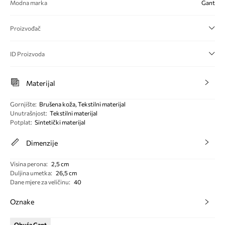
Modna marka
Gant
Proizvođač
ID Proizvoda
Materijal
Gornjište
:
Brušena koža, Tekstilni materijal
Unutrašnjost
:
Tekstilni materijal
Potplat
:
Sintetički materijal
Dimenzije
Visina perona
:
2,5 cm
Duljina umetka
:
26,5 cm
Dane mjere za veličinu
:
40
Oznake
Obuća Gant