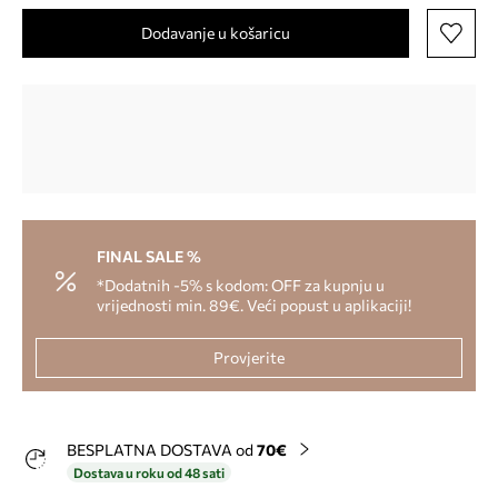
Dodavanje u košaricu
FINAL SALE %
*Dodatnih -5% s kodom: OFF za kupnju u
vrijednosti min. 89€. Veći popust u aplikaciji!
Provjerite
BESPLATNA DOSTAVA od
70€
Dostava u roku od 48 sati