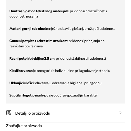
Unutrašnjost od tekstilnog materijala:
pridonosi prozračnosti i
udobnosti nošenja
Mekani gornji rub obuće:
nježno obavija gležanj, pružajući udobnost
Gumeni potplat s rebrastim uzorkom:
pridonosi prianjanju na
različitim površinama
Ravni potplat debljine 2,5 cm:
pridonosi stabilnosti i udobnosti
Klasično vezanje:
omogućuje individualno prilagođavanje stopalu
Uklonjivi ulošci:
olakšavaju održavanje higijene i prilagodbu
Suptilan logotip marke:
daje obući prepoznatljiv karakter
Detalji o proizvodu
Značajke proizvoda