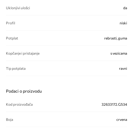
Uklonjivi ulošci
da
Profil
niski
Potplat
rebrasti, guma
Kopčanje i pristajanje
s vezicama
Tip potplata
ravni
Podaci o proizvodu
Kod proizvođača
32633172.G534
Boja
crvena