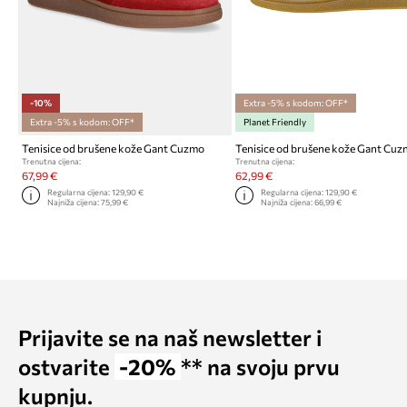
-10%
Extra -5% s kodom: OFF*
Extra -5% s kodom: OFF*
Planet Friendly
Tenisice od brušene kože Gant Cuzmo
Tenisice od brušene kože Gant Cu
Trenutna cijena:
Trenutna cijena:
67,99 €
62,99 €
Regularna cijena:
129,90 €
Regularna cijena:
129,90 €
Najniža cijena:
75,99 €
Najniža cijena:
66,99 €
Prijavite se na naš newsletter i
ostvarite
-20%
** na svoju prvu
kupnju.