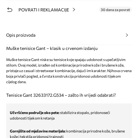
POVRATI I REKLAMACIJE
30 dana za povrat
Opis proizvoda
Muške tenisice Gant – klasik u crvenom izdanju
Muške tenisice Gant niske su tenisice koje spajaju udobnost s upečatljivim
stilom. Ovaj model, izrađen od kombinacije prirodne kože i brušene kože,
pristaje uz casual i streetwear kombinacije, dajući im karakter. Njihova crvena
boja privlači pogled, a čvrsta konstrukcija pridonosi udobnosti tijekom
cijelog dana.
Tenisice Gant 32633172.G534 – zašto ih vrijedi odabrati?
Učvršćeno područje oko pete:
stabilizira stopalo, pridonoseći
udobnosti tijekom kretanja
Gornjište od mješavine materijala:
kombinacija prirodne kože, brušene
kože i tekstila pridonosi trajnosti