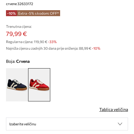
crvene 32633172
-10%
Extra -5% s kodom: OFF*
Trenutna cijena:
79,99 €
Regularna cijena:
119,90 €
-33%
Najniža cijena u zadnjih 30 dana prije sniženja:
88,99 €
 -10%
Boja:
crvena
Tablica veličina
Izaberite veličinu