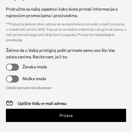
Pridružite se našoj zajednici kako biste primali informacije o
najnovijim promocijama i proizvodima.
**Popust je jednokratan, odnosi se na nesnižene proizvode i vrijedi za kupnju
u vrijednosti od min. 80€. Popust se ne može kombinirati s drugim akcijama, a
neki proizvodi mogu biti isključeni iz popusta. Provjerite:
isključenja iz
promocije
.
Želimo da u Vašoj pristigloj pošti primate samo ono što Vas
zaista zanima. Recite nam, je li to:
Ženska moda
Muška moda
Odabir ponude nije obavezan
Prijava