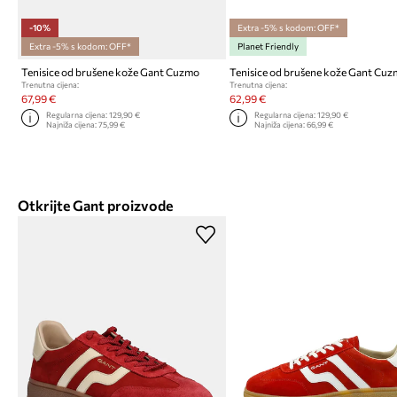
-10%
Extra -5% s kodom: OFF*
Extra -5% s kodom: OFF*
Planet Friendly
Tenisice od brušene kože Gant Cuzmo
Tenisice od brušene kože Gant Cu
Trenutna cijena:
Trenutna cijena:
67,99 €
62,99 €
Regularna cijena:
129,90 €
Regularna cijena:
129,90 €
Najniža cijena:
75,99 €
Najniža cijena:
66,99 €
Otkrijte Gant proizvode