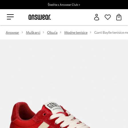
Štedite s Answear Club >
Answear
Muškarci
Obuća
Modne tenisice
Gant Baylle tenisice 