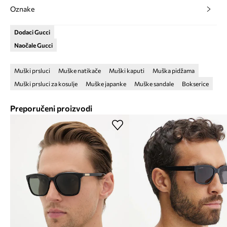
Oznake
Dodaci Gucci
Naočale Gucci
Muški prsluci
Muške natikače
Muški kaputi
Muška pidžama
Muški prsluci za kosulje
Muške japanke
Muške sandale
Bokserice
Preporučeni proizvodi