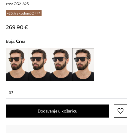
crne GG2182S
-25% s kodom: OFF*
269,90 €
Boja:
crna
57
Dodavanje u košaricu