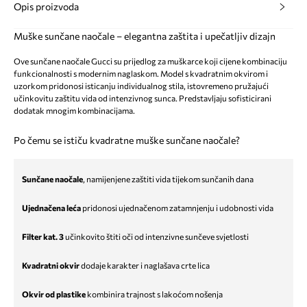
Opis proizvoda
Muške sunčane naočale – elegantna zaštita i upečatljiv dizajn
Ove sunčane naočale Gucci su prijedlog za muškarce koji cijene kombinaciju
funkcionalnosti s modernim naglaskom. Model s kvadratnim okvirom i
uzorkom pridonosi isticanju individualnog stila, istovremeno pružajući
učinkovitu zaštitu vida od intenzivnog sunca. Predstavljaju sofisticirani
dodatak mnogim kombinacijama.
Po čemu se ističu kvadratne muške sunčane naočale?
Sunčane naočale
, namijenjene zaštiti vida tijekom sunčanih dana
Ujednačena leća
pridonosi ujednačenom zatamnjenju i udobnosti vida
Filter kat. 3
učinkovito štiti oči od intenzivne sunčeve svjetlosti
Kvadratni okvir
dodaje karakter i naglašava crte lica
Okvir od plastike
kombinira trajnost s lakoćom nošenja