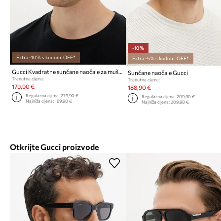
-10%
Extra -10% s kodom: OFF*
Extra -5% s kodom: OFF*
Gucci Kvadratne sunčane naočale za muškarce
Sunčane naočale Gucci
Trenutna cijena:
Trenutna cijena:
179,90 €
188,90 €
Regularna cijena:
279,90 €
Regularna cijena:
209,90 €
Najniža cijena:
189,90 €
Najniža cijena:
209,90 €
Otkrijte Gucci proizvode