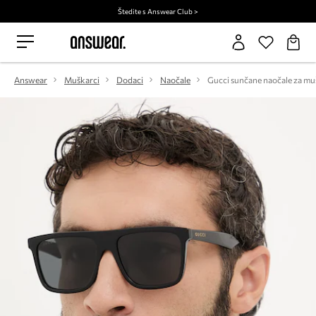
Štedite s Answear Club >
Answear
Muškarci
Dodaci
Naočale
Gucci sunčane naočale za mu