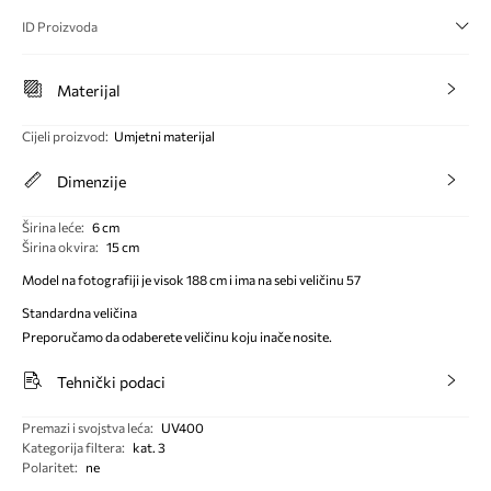
ID Proizvoda
Materijal
Cijeli proizvod
:
Umjetni materijal
Dimenzije
Širina leće
:
6 cm
Širina okvira
:
15 cm
Model na fotografiji je visok 188 cm i ima na sebi veličinu 57
Standardna veličina
Preporučamo da odaberete veličinu koju inače nosite.
Tehnički podaci
Premazi i svojstva leća
:
UV400
Kategorija filtera
:
kat. 3
Polaritet
:
ne