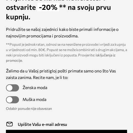
ostvarite
-20%
** na svoju prvu
kupnju.
Pridružite se našoj zajednici kako biste primali informacije o
najnovijim promocijama i proizvodima.
**Popust je jednokratan, odnosi se na nesnižene proizvode i vrijedi za kupnju
u vrijednosti od min. 80€. Popust se ne može kombinirati s drugim akcijama, a
neki proizvodi mogu biti isključeni iz popusta. Provjerite:
isključenja iz
promocije
.
Želimo da u Vašoj pristigloj pošti primate samo ono što Vas
zaista zanima. Recite nam, je li to:
Ženska moda
Muška moda
Odabir ponude nije obavezan