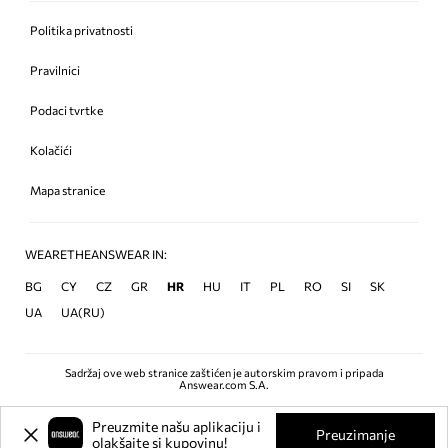
Politika privatnosti
Pravilnici
Podaci tvrtke
Kolačići
Mapa stranice
WEARETHEANSWEAR IN:
BG
CY
CZ
GR
HR
HU
IT
PL
RO
SI
SK
UA
UA(RU)
Sadržaj ove web stranice zaštićen je autorskim pravom i pripada
Answear.com S.A.
Preuzmite našu aplikaciju i
Preuzimanje
olakšajte si kupovinu!