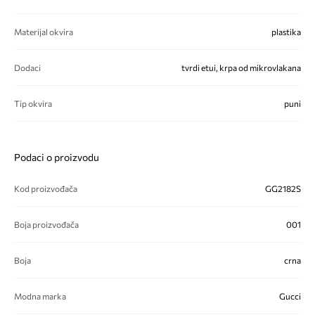
Materijal okvira
plastika
Dodaci
tvrdi etui, krpa od mikrovlakana
Tip okvira
puni
Podaci o proizvodu
Kod proizvođača
GG2182S
Boja proizvođača
001
Boja
crna
Modna marka
Gucci