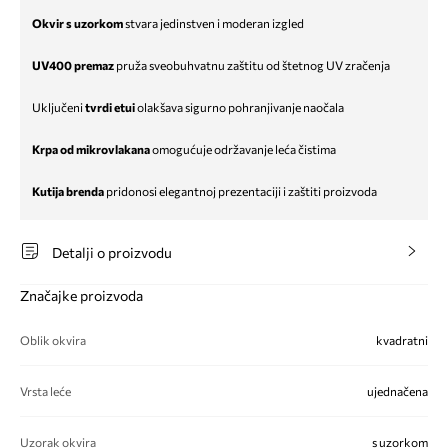
Okvir s uzorkom
stvara jedinstven i moderan izgled
UV400 premaz
pruža sveobuhvatnu zaštitu od štetnog UV zračenja
Uključeni
tvrdi etui
olakšava sigurno pohranjivanje naočala
Krpa od mikrovlakana
omogućuje održavanje leća čistima
Kutija brenda
pridonosi elegantnoj prezentaciji i zaštiti proizvoda
Detalji o proizvodu
Značajke proizvoda
Oblik okvira
kvadratni
Vrsta leće
ujednačena
Uzorak okvira
s uzorkom