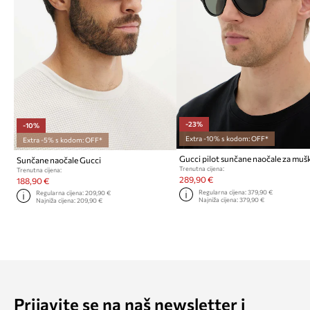
-23%
-10%
Extra -10% s kodom: OFF*
Extra -5% s kodom: OFF*
Gucci pilot sunčane naočale za muš
Sunčane naočale Gucci
Trenutna cijena:
Trenutna cijena:
289,90 €
188,90 €
Regularna cijena:
379,90 €
Regularna cijena:
209,90 €
Najniža cijena:
379,90 €
Najniža cijena:
209,90 €
Prijavite se na naš newsletter i