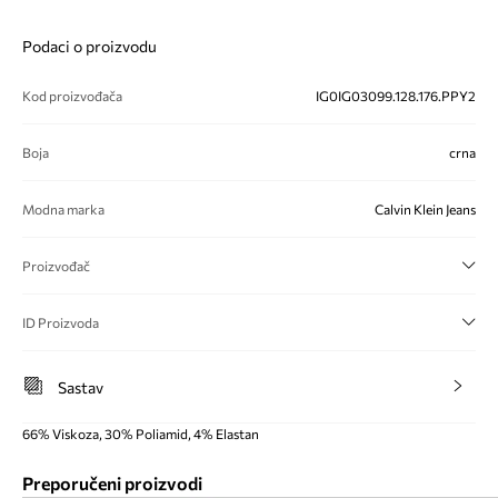
Podaci o proizvodu
Kod proizvođača
IG0IG03099.128.176.PPY2
Boja
crna
Modna marka
Calvin Klein Jeans
Proizvođač
ID Proizvoda
Sastav
66% Viskoza, 30% Poliamid, 4% Elastan
Preporučeni proizvodi