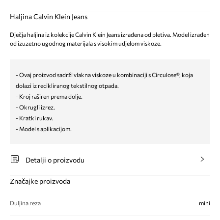
Haljina Calvin Klein Jeans
Dječja haljina iz kolekcije Calvin Klein Jeans izrađena od pletiva. Model izrađen
od izuzetno ugodnog materijala s visokim udjelom viskoze.
- Ovaj proizvod sadrži vlakna viskoze u kombinaciji s Circulose®, koja
dolazi iz recikliranog tekstilnog otpada.
- Kroj raširen prema dolje.
- Okrugli izrez.
- Kratki rukav.
- Model s aplikacijom.
Detalji o proizvodu
Značajke proizvoda
Duljina reza
mini