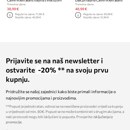
Calvin Klein Jeans haljina s viskozom
Dječja haljina Calvin Klein Jeans
Trenutna cijena:
Trenutna cijena:
38,99 €
48,99 €
Regularna cijena:
71,90 €
Regularna cijena:
83,99 €
Najniža cijena:
45,99 €
Najniža cijena:
51,99 €
Prijavite se na naš newsletter i
ostvarite
-20%
** na svoju prvu
kupnju.
Pridružite se našoj zajednici kako biste primali informacije o
najnovijim promocijama i proizvodima.
**Popust je jednokratan, odnosi se na nesnižene proizvode i vrijedi za kupnju
u vrijednosti od min. 80€. Popust se ne može kombinirati s drugim akcijama, a
neki proizvodi mogu biti isključeni iz popusta. Provjerite:
isključenja iz
promocije
.