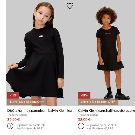
-11%
-15%
Extra -5% s kodom: OFF*
Extra -5% s kodom: OFF*
Dječja haljina s pamukom Calvin Klein Jeans
Calvin Klein Jeans haljina s viskozom
Trenutna cijena:
Trenutna cijena:
39,99 €
38,99 €
Regularna cijena:
83,99 €
Regularna cijena:
71,90 €
Najniža cijena:
44,99 €
Najniža cijena:
45,99 €