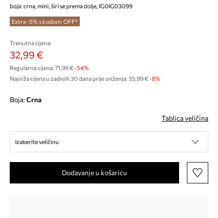
boja: crna, mini, širi se prema dolje, IG0IG03099
Extra -5% s kodom: OFF*
Trenutna cijena:
32,99 €
Regularna cijena:
71,99 €
-54%
Najniža cijena u zadnjih 30 dana prije sniženja:
35,99 €
 -8%
Boja:
crna
Tablica veličina
Izaberite veličinu
Dodavanje u košaricu