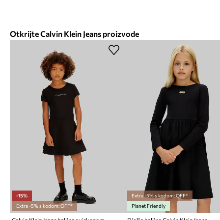
Otkrijte Calvin Klein Jeans proizvode
-15%
Extra -5% s kodom: OFF*
Extra -5% s kodom: OFF*
Planet Friendly