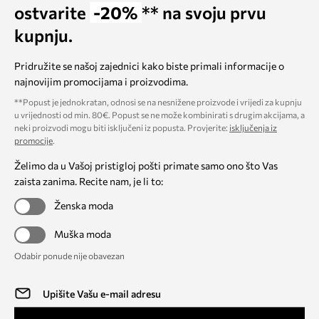
ostvarite
-20%
** na svoju prvu
kupnju.
Pridružite se našoj zajednici kako biste primali informacije o
najnovijim promocijama i proizvodima.
**Popust je jednokratan, odnosi se na nesnižene proizvode i vrijedi za kupnju
u vrijednosti od min. 80€. Popust se ne može kombinirati s drugim akcijama, a
neki proizvodi mogu biti isključeni iz popusta. Provjerite:
isključenja iz
promocije
.
Želimo da u Vašoj pristigloj pošti primate samo ono što Vas
zaista zanima. Recite nam, je li to:
Ženska moda
Muška moda
Odabir ponude nije obavezan