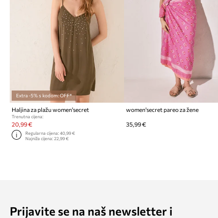
Extra -5% s kodom: OFF*
Haljina za plažu women'secret
women'secret pareo za žene
Trenutna cijena:
20,99 €
35,99 €
Regularna cijena:
40,99 €
Najniža cijena:
22,99 €
Prijavite se na naš newsletter i