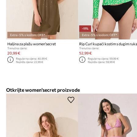
-11%
Extra -5% s kodom: OFF*
Extra -5% s kodom: OFF*
Haljina za plažu women'secret
Trenutna cijena:
Trenutna cijena:
20,99 €
52,99 €
Regularna cijena:
40,99 €
Regularna cijena:
59,99 €
Najniža cijena:
22,99 €
Najniža cijena:
59,99 €
Otkrijte women'secret proizvode