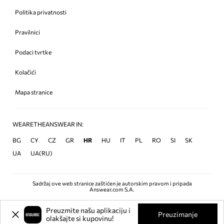
Politika privatnosti
Pravilnici
Podaci tvrtke
Kolačići
Mapa stranice
WEARETHEANSWEAR IN:
BG
CY
CZ
GR
HR
HU
IT
PL
RO
SI
SK
UA
UA(RU)
Sadržaj ove web stranice zaštićen je autorskim pravom i pripada
Answear.com S.A.
Preuzmite našu aplikaciju i
Preuzimanje
olakšajte si kupovinu!