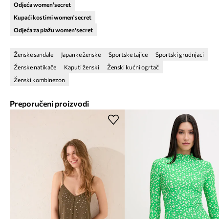
Odjeća women'secret
Kupaći kostimi women'secret
Odjeća za plažu women'secret
Ženske sandale
Japanke ženske
Sportske tajice
Sportski grudnjaci
Ženske natikače
Kaputi ženski
Ženski kućni ogrtač
Ženski kombinezon
Preporučeni proizvodi