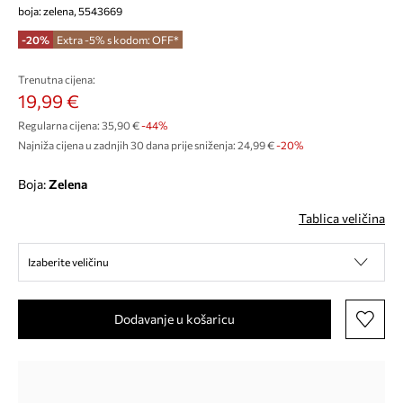
boja: zelena, 5543669
-20%
Extra -5% s kodom: OFF*
Trenutna cijena:
19,99 €
Regularna cijena:
35,90 €
-44%
Najniža cijena u zadnjih 30 dana prije sniženja:
24,99 €
 -20%
Boja:
zelena
Tablica veličina
Izaberite veličinu
Dodavanje u košaricu