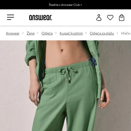
Štedite s Answear Club >
Answear
Žene
Odjeća
Kupaći kostimi
Odjeća za plažu