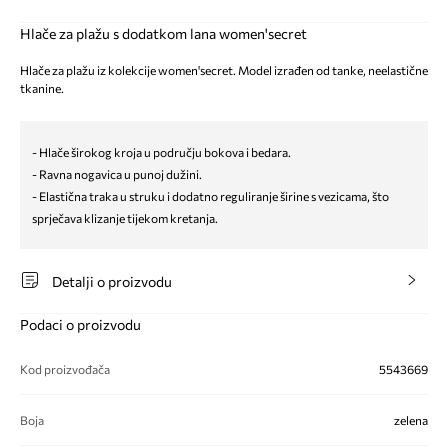
Hlače za plažu s dodatkom lana women'secret
Hlače za plažu iz kolekcije women'secret. Model izrađen od tanke, neelastične
tkanine.
- Hlače širokog kroja u području bokova i bedara.
- Ravna nogavica u punoj dužini.
- Elastična traka u struku i dodatno reguliranje širine s vezicama, što
sprječava klizanje tijekom kretanja.
Detalji o proizvodu
Podaci o proizvodu
Kod proizvođača
5543669
Boja
zelena