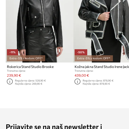
-11%
-50%
Extra -5% s kodom: OFF*
Extra -5% s kodom: OFF*
Rokerica Stand Studio Brooke
Kožna jakna Stand Studio Irene Jac
Trenutna cijena:
Trenutna cijena:
239,90 €
439,00 €
Regularna cijena:
528,90 €
Regularna cijena:
878,90 €
Najniža cijena:
269,90 €
Najniža cijena:
878,90 €
Prijavite se na naš newsletter i