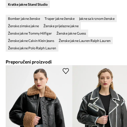
Kratke jakne Stand Studio
Bomber jakne ženske
Traper jakne ženske
Jakne sa krznom ženske
Ženske zimske jakne
Ženske prijelazne jakne
Ženske jakne Tommy Hilfiger
Ženske jakne Guess
Ženske jakne Calvin Klein Jeans
Ženske jakne Lauren Ralph Lauren
Ženske jakne Polo Ralph Lauren
Preporučeni proizvodi