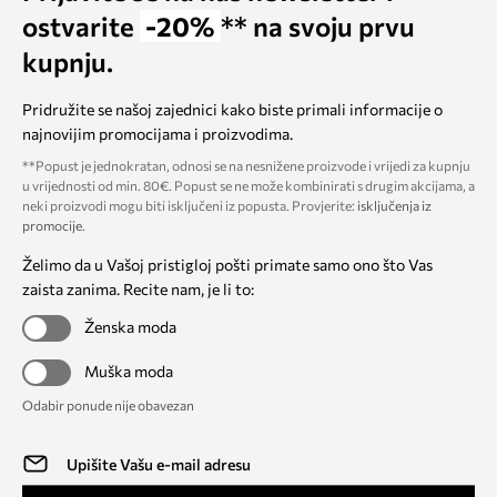
ostvarite
-20%
** na svoju prvu
kupnju.
Pridružite se našoj zajednici kako biste primali informacije o
najnovijim promocijama i proizvodima.
**Popust je jednokratan, odnosi se na nesnižene proizvode i vrijedi za kupnju
u vrijednosti od min. 80€. Popust se ne može kombinirati s drugim akcijama, a
neki proizvodi mogu biti isključeni iz popusta. Provjerite:
isključenja iz
promocije
.
Želimo da u Vašoj pristigloj pošti primate samo ono što Vas
zaista zanima. Recite nam, je li to:
Ženska moda
Muška moda
Odabir ponude nije obavezan