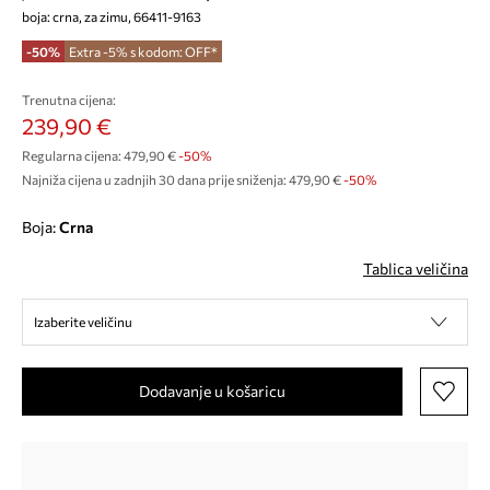
boja: crna, za zimu, 66411-9163
-50%
Extra -5% s kodom: OFF*
Trenutna cijena:
239,90 €
Regularna cijena:
479,90 €
-50%
Najniža cijena u zadnjih 30 dana prije sniženja:
479,90 €
 -50%
Boja:
crna
Tablica veličina
Izaberite veličinu
Dodavanje u košaricu