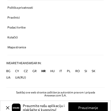
Politika privatnosti
Pravilnici
Podaci tvrtke
Kolačići
Mapa stranice
WEARETHEANSWEAR IN:
BG
CY
CZ
GR
HR
HU
IT
PL
RO
SI
SK
UA
UA(RU)
Sadržaj ove web stranice zaštićen je autorskim pravom i pripada
Answear.com S.A.
Preuzmite našu aplikaciju i
Preuzimanje
olakšajte si kupovinu!