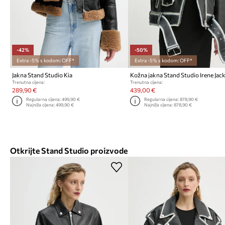
-42%
-50%
Extra -5% s kodom: OFF*
Extra -5% s kodom: OFF*
Jakna Stand Studio Kia
Kožna jakna Stand Studio Irene Jac
Trenutna cijena:
Trenutna cijena:
289,90 €
439,00 €
Regularna cijena:
499,90 €
Regularna cijena:
878,90 €
Najniža cijena:
499,90 €
Najniža cijena:
878,90 €
Otkrijte Stand Studio proizvode