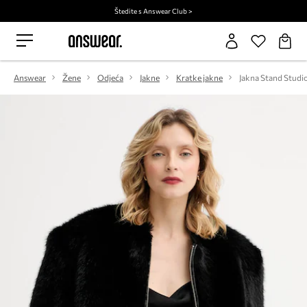
Štedite s Answear Club >
Answear
Žene
Odjeća
Jakne
Kratke jakne
Jakna Stand Studio