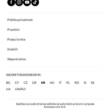
Politika privatnosti
Pravilnici
Podaci tvrtke
Kolačići
Mapa stranice
WEARETHEANSWEAR IN:
BG
CY
CZ
GR
HR
HU
IT
PL
RO
SI
SK
UA
UA(RU)
Sadržaj ove web stranice zaštićen je autorskim pravom i pripada
Answear.com S.A.