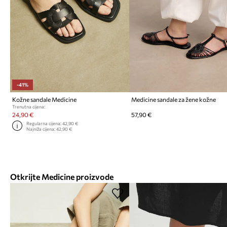
-41%
Kožne sandale Medicine
Medicine sandale za žene kožne
Trenutna cijena:
24,90 €
57,90 €
Regularna cijena:
42,90 €
Najniža cijena:
42,90 €
Otkrijte Medicine proizvode