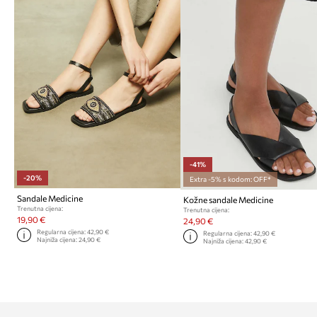
-41%
-20%
Extra -5% s kodom: OFF*
Sandale Medicine
Kožne sandale Medicine
Trenutna cijena:
Trenutna cijena:
19,90 €
24,90 €
Regularna cijena:
42,90 €
Regularna cijena:
42,90 €
Najniža cijena:
24,90 €
Najniža cijena:
42,90 €