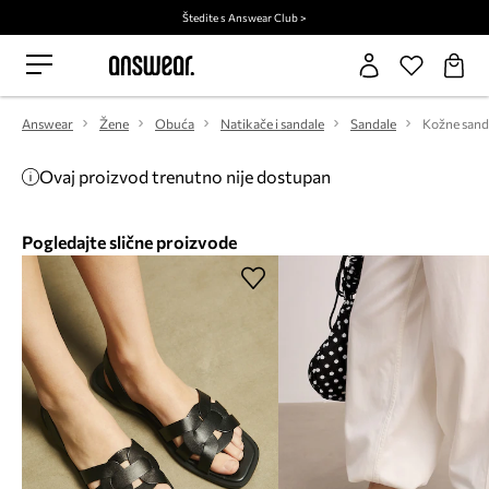
Štedite s Answear Club >
Answear
Žene
Obuća
Natikače i sandale
Sandale
Kožne sand
Ovaj proizvod trenutno nije dostupan
Pogledajte slične proizvode