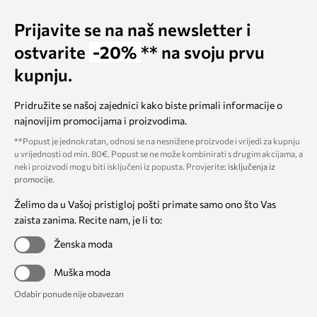
Prijavite se na naš newsletter i
ostvarite
-20%
** na svoju prvu
kupnju.
Pridružite se našoj zajednici kako biste primali informacije o
najnovijim promocijama i proizvodima.
**Popust je jednokratan, odnosi se na nesnižene proizvode i vrijedi za kupnju
u vrijednosti od min. 80€. Popust se ne može kombinirati s drugim akcijama, a
neki proizvodi mogu biti isključeni iz popusta. Provjerite:
isključenja iz
promocije
.
Želimo da u Vašoj pristigloj pošti primate samo ono što Vas
zaista zanima. Recite nam, je li to:
Ženska moda
Muška moda
Odabir ponude nije obavezan