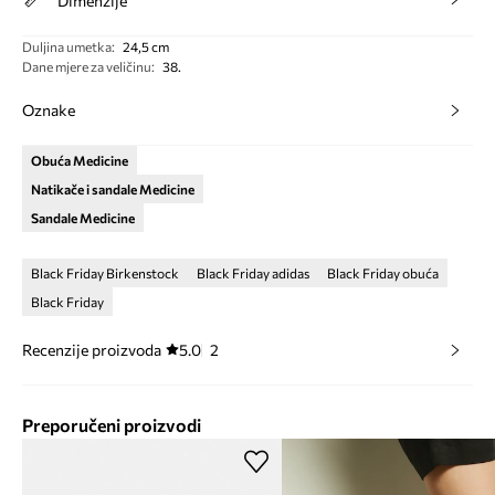
Dimenzije
Duljina umetka
:
24,5 cm
Dane mjere za veličinu
:
38.
Oznake
Obuća Medicine
Natikače i sandale Medicine
Sandale Medicine
Black Friday Birkenstock
Black Friday adidas
Black Friday obuća
Black Friday
Recenzije proizvoda
5.0
2
Preporučeni proizvodi