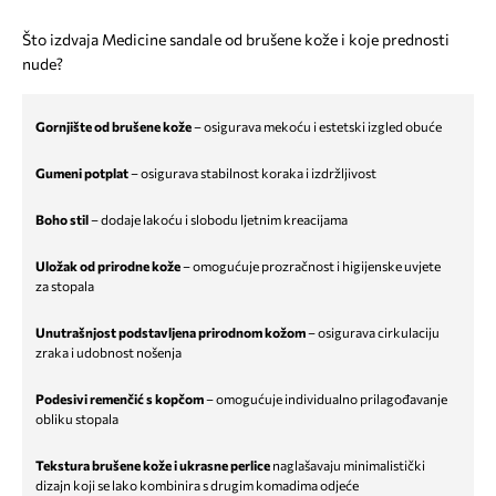
Što izdvaja Medicine sandale od brušene kože i koje prednosti
nude?
Gornjište od brušene kože
– osigurava mekoću i estetski izgled obuće
Gumeni potplat
– osigurava stabilnost koraka i izdržljivost
Boho stil
– dodaje lakoću i slobodu ljetnim kreacijama
Uložak od prirodne kože
– omogućuje prozračnost i higijenske uvjete
za stopala
Unutrašnjost podstavljena prirodnom kožom
– osigurava cirkulaciju
zraka i udobnost nošenja
Podesivi remenčić s kopčom
– omogućuje individualno prilagođavanje
obliku stopala
Tekstura brušene kože i ukrasne perlice
naglašavaju minimalistički
dizajn koji se lako kombinira s drugim komadima odjeće