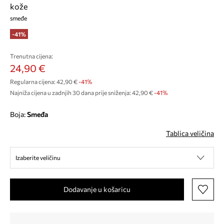
kože
smeđe
-41%
Trenutna cijena:
24,90 €
Regularna cijena:
42,90 €
-41%
Najniža cijena u zadnjih 30 dana prije sniženja:
42,90 €
 -41%
Boja:
smeđa
Tablica veličina
Izaberite veličinu
Dodavanje u košaricu