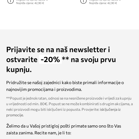
Najniža cijena:
42,90 €
Najniža cijena:
42,90 €
Prijavite se na naš newsletter i
ostvarite
-20%
** na svoju prvu
kupnju.
Pridružite se našoj zajednici kako biste primali informacije o
najnovijim promocijama i proizvodima.
**Popust je jednokratan, odnosi se na nesnižene proizvode i vrijedi za kupnju
u vrijednosti od min. 80€. Popust se ne može kombinirati s drugim akcijama, a
neki proizvodi mogu biti isključeni iz popusta. Provjerite:
isključenja iz
promocije
.
Želimo da u Vašoj pristigloj pošti primate samo ono što Vas
zaista zanima. Recite nam, je li to: