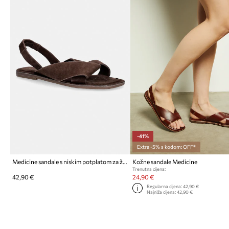
-41%
Extra -5% s kodom: OFF*
Medicine sandale s niskim potplatom za žene od brušene kože
Kožne sandale Medicine
Trenutna cijena:
42,90 €
24,90 €
Regularna cijena:
42,90 €
Najniža cijena:
42,90 €