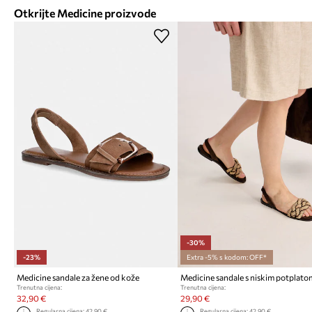
Otkrijte Medicine proizvode
-30%
-23%
Extra -5% s kodom: OFF*
Medicine sandale za žene od kože
Trenutna cijena:
Trenutna cijena:
32,90 €
29,90 €
Regularna cijena:
42,90 €
Regularna cijena:
42,90 €