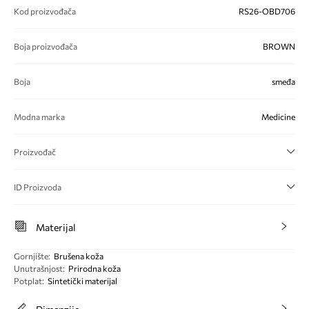
Kod proizvođača
RS26-OBD706
Boja proizvođača
BROWN
Boja
smeđa
Modna marka
Medicine
Proizvođač
ID Proizvoda
Materijal
Gornjište
:
Brušena koža
Unutrašnjost
:
Prirodna koža
Potplat
:
Sintetički materijal