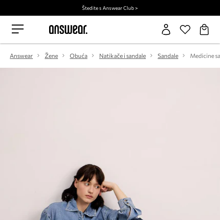
Štedite s Answear Club >
Answear
Žene
Obuća
Natikače i sandale
Sandale