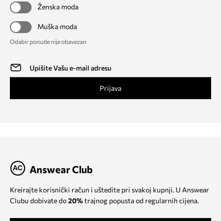
Ženska moda
Muška moda
Odabir ponude nije obavezan
Prijava
Answear Club
Kreirajte korisnički račun i uštedite pri svakoj kupnji. U Answear
Clubu dobivate do
20%
trajnog popusta od regularnih cijena.