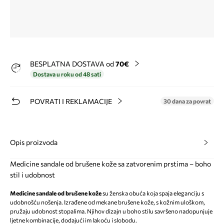
BESPLATNA DOSTAVA od
70€
Dostava u roku od 48 sati
POVRATI I REKLAMACIJE
30 dana za povrat
Opis proizvoda
Medicine sandale od brušene kože sa zatvorenim prstima – boho
stil i udobnost
Medicine sandale od brušene kože
su ženska obuća koja spaja eleganciju s
udobnošću nošenja. Izrađene od mekane brušene kože, s kožnim uloškom,
pružaju udobnost stopalima. Njihov dizajn u boho stilu savršeno nadopunjuje
ljetne kombinacije, dodajući im lakoću i slobodu.