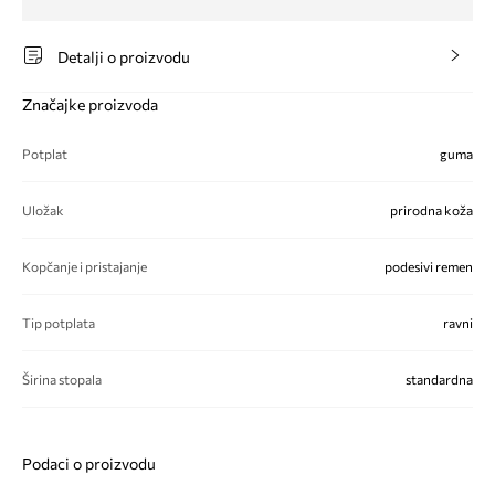
Detalji o proizvodu
Značajke proizvoda
Potplat
guma
Uložak
prirodna koža
Kopčanje i pristajanje
podesivi remen
Tip potplata
ravni
Širina stopala
standardna
Podaci o proizvodu