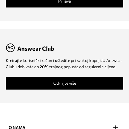
Prijava
Answear Club
Kreirajte korisnički račun i uštedite pri svakoj kupnji. U Answear
Clubu dobivate do
20%
trajnog popusta od regularnih cijena.
Otkrijte više
O NAMA