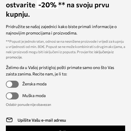
ostvarite
-20%
** na svoju prvu
kupnju.
Pridružite se našoj zajednici kako biste primali informacije o
najnovijim promocijama i proizvodima.
**Popust je jednokratan, odnosi se na nesnižene proizvode i vrijedi za kupnju
u vrijednosti od min. 80€. Popust se ne može kombinirati s drugim akcijama, a
neki proizvodi mogu biti isključeni iz popusta. Provjerite:
isključenja iz
promocije
.
Želimo da u Vašoj pristigloj pošti primate samo ono što Vas
zaista zanima. Recite nam, je li to:
Ženska moda
Muška moda
Odabir ponude nije obavezan