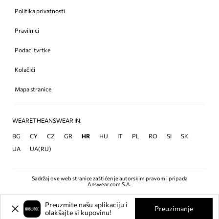
Politika privatnosti
Pravilnici
Podaci tvrtke
Kolačići
Mapa stranice
WEARETHEANSWEAR IN:
BG
CY
CZ
GR
HR
HU
IT
PL
RO
SI
SK
UA
UA(RU)
Sadržaj ove web stranice zaštićen je autorskim pravom i pripada
Answear.com S.A.
Preuzmite našu aplikaciju i
Preuzimanje
olakšajte si kupovinu!