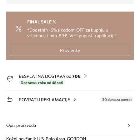
FINAL SALE %
*Dodatnih -5% s kodom: OFF za kupnju u
vrijednosti min. 89€. Veći popust u aplikaciji!
Provjerite
BESPLATNA DOSTAVA od
70€
Dostava u roku od 48 sati
POVRATI I REKLAMACIJE
30 dana za povrat
Opis proizvoda
Kožni novčanik U.S. Polo Assn. GORDON