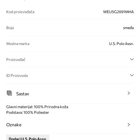
Kod proizvođača
WEU5G2691MHA
Boja
smeđa
Modna marka
U.S. Polo Assn.
Proizvođač
ID Proizvoda
Sastav
Glavni materijal: 100% Prirodna koža
Podstava: 100% Poliester
Oznake
Dodaci U.S. Polo Assn.