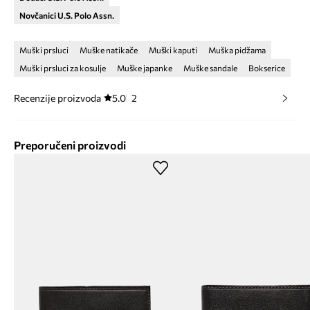
Novčanici U.S. Polo Assn.
Muški prsluci
Muške natikače
Muški kaputi
Muška pidžama
Muški prsluci za kosulje
Muške japanke
Muške sandale
Bokserice
Recenzije proizvoda
5.0
2
Preporučeni proizvodi