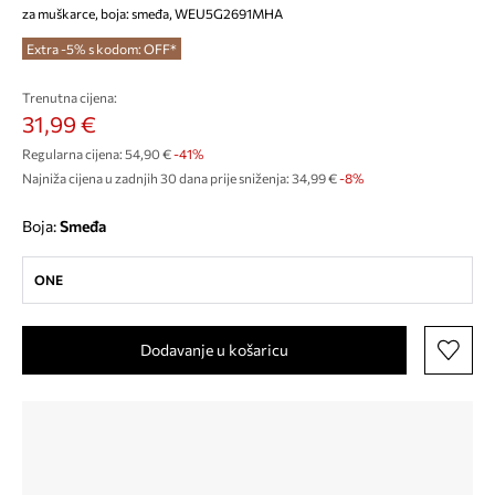
za muškarce, boja: smeđa, WEU5G2691MHA
Extra -5% s kodom: OFF*
Trenutna cijena:
31,99 €
Regularna cijena:
54,90 €
-41%
Najniža cijena u zadnjih 30 dana prije sniženja:
34,99 €
 -8%
Boja:
smeđa
ONE
Dodavanje u košaricu