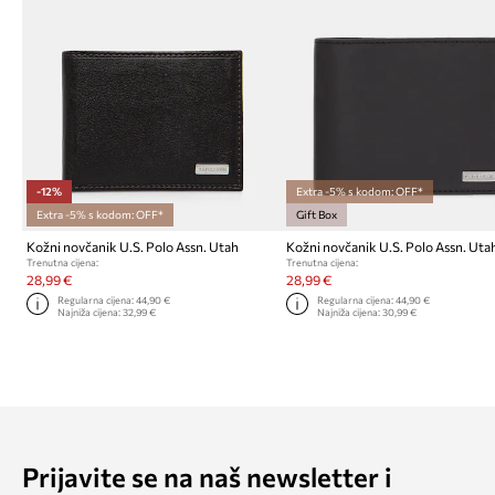
-12%
Extra -5% s kodom: OFF*
Extra -5% s kodom: OFF*
Gift Box
Kožni novčanik U.S. Polo Assn. Utah
Kožni novčanik U.S. Polo Assn. Uta
Trenutna cijena:
Trenutna cijena:
28,99 €
28,99 €
Regularna cijena:
44,90 €
Regularna cijena:
44,90 €
Najniža cijena:
32,99 €
Najniža cijena:
30,99 €
Prijavite se na naš newsletter i