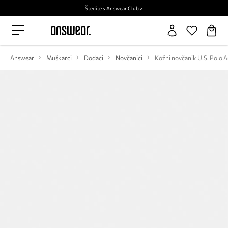
Štedite s Answear Club >
Answear
Muškarci
Dodaci
Novčanici