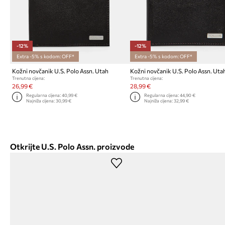
-12%
-12%
Extra -5% s kodom: OFF*
Extra -5% s kodom: OFF*
Kožni novčanik U.S. Polo Assn. Utah
Kožni novčanik U.S. Polo Assn. Uta
Trenutna cijena:
Trenutna cijena:
26,99 €
28,99 €
Regularna cijena:
40,99 €
Regularna cijena:
44,90 €
Najniža cijena:
30,99 €
Najniža cijena:
32,99 €
Otkrijte U.S. Polo Assn. proizvode