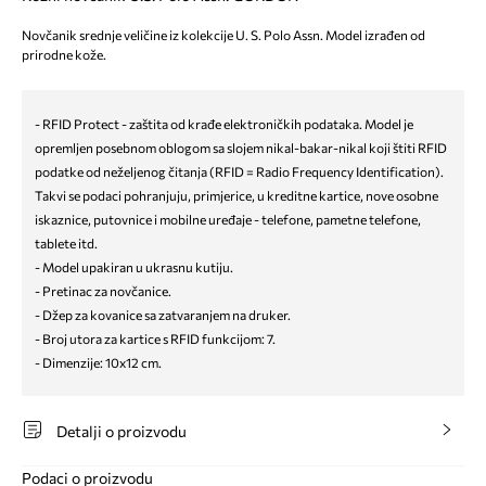
Novčanik srednje veličine iz kolekcije U. S. Polo Assn. Model izrađen od
prirodne kože.
- RFID Protect - zaštita od krađe elektroničkih podataka. Model je
opremljen posebnom oblogom sa slojem nikal-bakar-nikal koji štiti RFID
podatke od neželjenog čitanja (RFID = Radio Frequency Identification).
Takvi se podaci pohranjuju, primjerice, u kreditne kartice, nove osobne
iskaznice, putovnice i mobilne uređaje - telefone, pametne telefone,
tablete itd.
- Model upakiran u ukrasnu kutiju.
- Pretinac za novčanice.
- Džep za kovanice sa zatvaranjem na druker.
- Broj utora za kartice s RFID funkcijom: 7.
- Dimenzije: 10x12 cm.
Detalji o proizvodu
Podaci o proizvodu