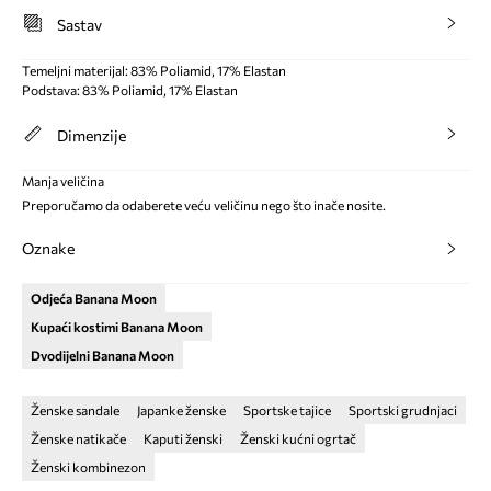
Sastav
Temeljni materijal: 83% Poliamid, 17% Elastan
Podstava: 83% Poliamid, 17% Elastan
Dimenzije
Manja veličina
Preporučamo da odaberete veću veličinu nego što inače nosite.
Oznake
Odjeća Banana Moon
Kupaći kostimi Banana Moon
Dvodijelni Banana Moon
Ženske sandale
Japanke ženske
Sportske tajice
Sportski grudnjaci
Ženske natikače
Kaputi ženski
Ženski kućni ogrtač
Ženski kombinezon