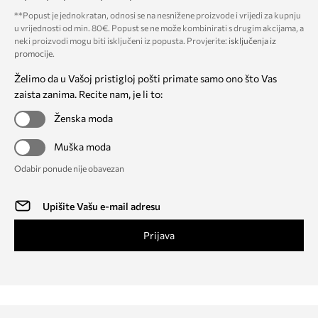
**Popust je jednokratan, odnosi se na nesnižene proizvode i vrijedi za kupnju
u vrijednosti od min. 80€. Popust se ne može kombinirati s drugim akcijama, a
neki proizvodi mogu biti isključeni iz popusta. Provjerite:
isključenja iz
promocije
.
Želimo da u Vašoj pristigloj pošti primate samo ono što Vas
zaista zanima. Recite nam, je li to:
Ženska moda
Muška moda
Odabir ponude nije obavezan
Prijava