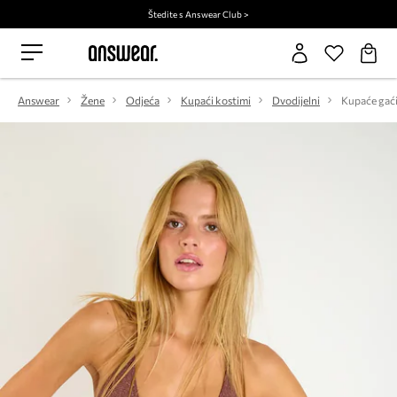
Štedite s Answear Club >
Answear
Žene
Odjeća
Kupaći kostimi
Dvodijelni