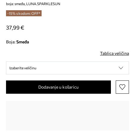
boja: smeđa, LUNA.SPARKLESUN
-15% s kodom: OFF*
37,99 €
Boja:
smeđa
Tablica veličina
Izaberite veličinu
Dodavanje u košaricu