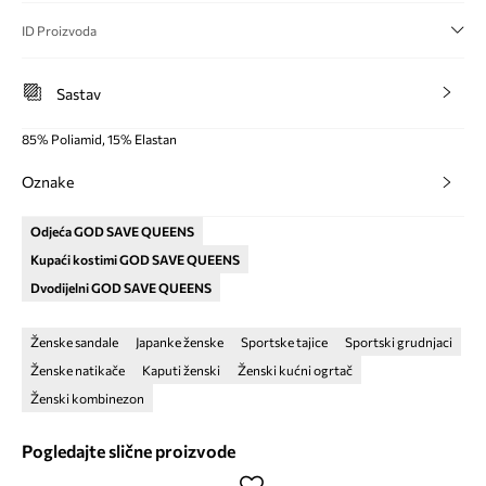
ID Proizvoda
Sastav
85% Poliamid, 15% Elastan
Oznake
Odjeća GOD SAVE QUEENS
Kupaći kostimi GOD SAVE QUEENS
Dvodijelni GOD SAVE QUEENS
Ženske sandale
Japanke ženske
Sportske tajice
Sportski grudnjaci
Ženske natikače
Kaputi ženski
Ženski kućni ogrtač
Ženski kombinezon
Pogledajte slične proizvode