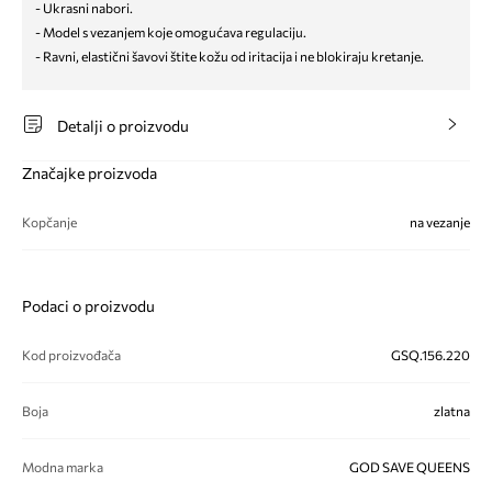
- Ukrasni nabori.
- Model s vezanjem koje omogućava regulaciju.
- Ravni, elastični šavovi štite kožu od iritacija i ne blokiraju kretanje.
Detalji o proizvodu
Značajke proizvoda
Kopčanje
na vezanje
Podaci o proizvodu
Kod proizvođača
GSQ.156.220
Boja
zlatna
Modna marka
GOD SAVE QUEENS