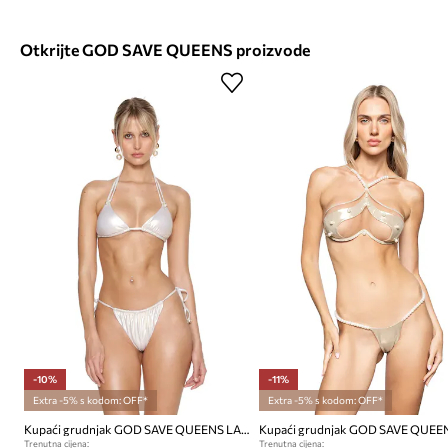
Otkrijte GOD SAVE QUEENS proizvode
-10%
-11%
Extra -5% s kodom: OFF*
Extra -5% s kodom: OFF*
Kupaći grudnjak GOD SAVE QUEENS LA BRISA TOP
Trenutna cijena:
Trenutna cijena: