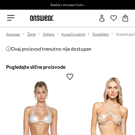
Štedite s Answear Club >
Answear
Žene
Odjeća
Kupaći kostimi
Dvodijelni
Ovaj proizvod trenutno nije dostupan
Pogledajte slične proizvode