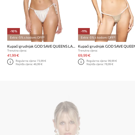
-10%
-11%
Extra -5% s kodom: OFF*
Extra -5% s kodom: OFF*
Kupaći grudnjak GOD SAVE QUEENS LA BRISA TOP
Trenutna cijena:
Trenutna cijena:
41,99 €
69,99 €
Regularna cijena:
73,99 €
Regularna cijena:
99,99 €
Najniža cijena:
46,99 €
Najniža cijena:
78,99 €