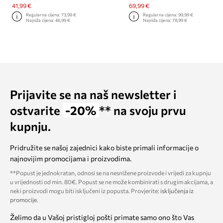
41,99 €
69,99 €
Regularna cijena:
73,99 €
Regularna cijena:
99,99 €
Najniža cijena:
46,99 €
Najniža cijena:
78,99 €
Prijavite se na naš newsletter i
ostvarite
-20%
** na svoju prvu
kupnju.
Pridružite se našoj zajednici kako biste primali informacije o
najnovijim promocijama i proizvodima.
**Popust je jednokratan, odnosi se na nesnižene proizvode i vrijedi za kupnju
u vrijednosti od min. 80€. Popust se ne može kombinirati s drugim akcijama, a
neki proizvodi mogu biti isključeni iz popusta. Provjerite:
isključenja iz
promocije
.
Želimo da u Vašoj pristigloj pošti primate samo ono što Vas