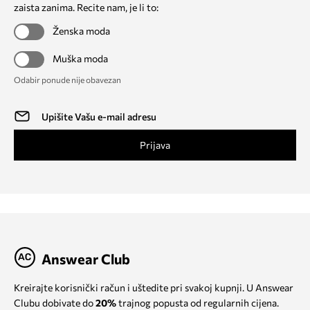
zaista zanima. Recite nam, je li to:
Ženska moda
Muška moda
Odabir ponude nije obavezan
Prijava
Answear Club
Kreirajte korisnički račun i uštedite pri svakoj kupnji. U Answear
Clubu dobivate do
20%
trajnog popusta od regularnih cijena.