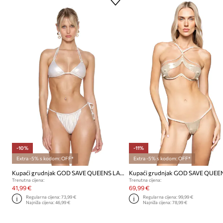
-10%
-11%
Extra -5% s kodom: OFF*
Extra -5% s kodom: OFF*
Kupaći grudnjak GOD SAVE QUEENS LA BRISA TOP
Trenutna cijena:
Trenutna cijena:
41,99 €
69,99 €
Regularna cijena:
73,99 €
Regularna cijena:
99,99 €
Najniža cijena:
46,99 €
Najniža cijena:
78,99 €