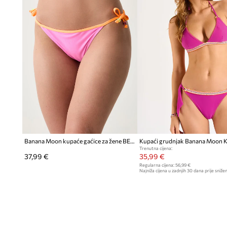
Banana Moon kupaće gaćice za žene BELLAYA
Kupaći grudnjak Banana Moon K
Trenutna cijena:
37,99 €
35,99 €
Regularna cijena:
56,99 €
Najniža cijena u zadnjih 30 dana prije snižen