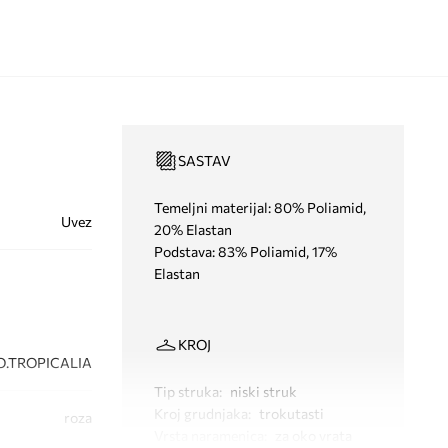
SASTAV
Temeljni materijal: 80% Poliamid,
Uvez
20% Elastan
Podstava: 83% Poliamid, 17%
Elastan
KROJ
O.TROPICALIA
Tip struka
:
niski struk
Kroj grudnjaka
:
trokutasti
roza
Vrsta naramenica
:
za oko vrata