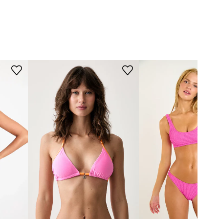
Žica
:
Ne
Banana Moon
DIMENZIJE
Manja veličina
Preporučamo da odaberete veću veličinu
nego što inače nosite.
Tablica veličina
TEHNIČKI PODACI
Učvršćivanje košarice
:
lagano
učvršćenje