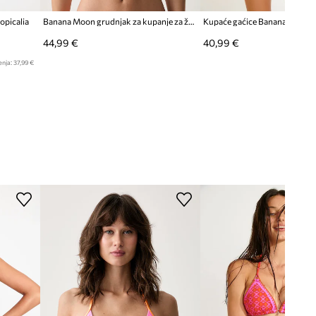
opicalia
Banana Moon grudnjak za kupanje za žene BELLAYA
Kupaće gaćice Banana Moon 
44,99 €
40,99 €
enja:
37,99 €