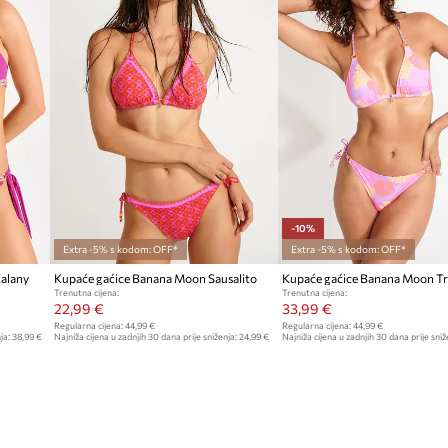
-10%
Extra -5% s kodom: OFF*
Extra -5% s kodom: OFF*
alany
Kupaće gaćice Banana Moon Sausalito
Kupaće gaćice Banana Moon Tr
Trenutna cijena:
Trenutna cijena:
22,99 €
33,99 €
Regularna cijena:
44,99 €
Regularna cijena:
44,99 €
ja:
38,99 €
Najniža cijena u zadnjih 30 dana prije sniženja:
24,99 €
Najniža cijena u zadnjih 30 dana prije sniž