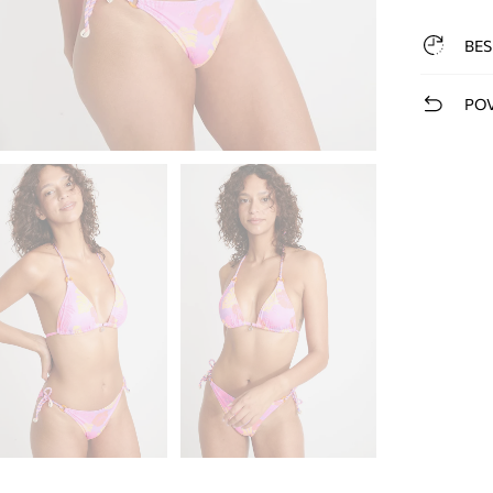
BES
POV