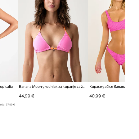
opicalia
Banana Moon grudnjak za kupanje za žene BELLAYA
Kupaće gaćice Banana Moon 
44,99 €
40,99 €
enja:
37,99 €