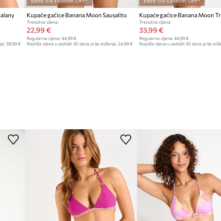
Extra -5% s kodom: OFF*
Extra -5% s kodom: OFF*
alany
Kupaće gaćice Banana Moon Sausalito
Kupaće gaćice Banana Moon Tr
Trenutna cijena:
Trenutna cijena:
22,99 €
33,99 €
Regularna cijena:
44,99 €
Regularna cijena:
44,99 €
ja:
38,99 €
Najniža cijena u zadnjih 30 dana prije sniženja:
24,99 €
Najniža cijena u zadnjih 30 dana prije sniž