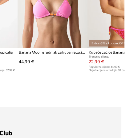
Extra -5% s kodom: OFF*
opicalia
Banana Moon grudnjak za kupanje za žene BELLAYA
Kupaće gaćice Banana Moon S
Trenutna cijena:
44,99 €
22,99 €
Regularna cijena:
44,99 €
enja:
37,99 €
Najniža cijena u zadnjih 30 dana prije sn
Club