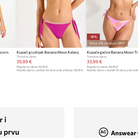
-10%
Extra -5% s kodom: OFF*
pcorn
Kupaći grudnjak Banana Moon Kalany
Kupaće gaćice Banana Moon Tr
Trenutna cijena:
Trenutna cijena:
35,99 €
33,99 €
Regularna cijena:
56,99 €
Regularna cijena:
44,99 €
Najniža cijena u zadnjih 30 dana prije sniženja:
38,99 €
Najniža cijena u zadnjih 30 dana prije sniž
r i
u prvu
Answear 