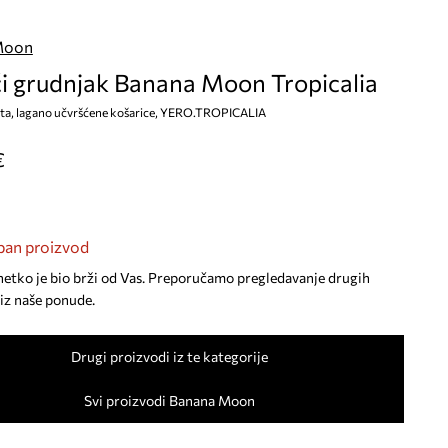
Moon
i grudnjak Banana Moon Tropicalia
asta, lagano učvršćene košarice, YERO.TROPICALIA
€
an proizvod
netko je bio brži od Vas. Preporučamo pregledavanje drugih
iz naše ponude.
Drugi proizvodi iz te kategorije
Svi proizvodi Banana Moon