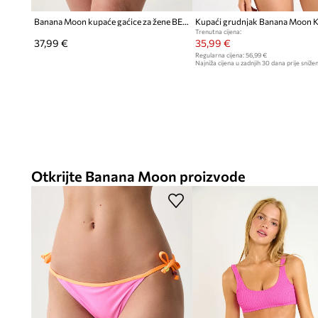
Banana Moon kupaće gaćice za žene BELLAYA
Kupaći grudnjak Banana Moon K
Trenutna cijena:
37,99 €
35,99 €
Regularna cijena:
56,99 €
Najniža cijena u zadnjih 30 dana prije snižen
Otkrijte Banana Moon proizvode