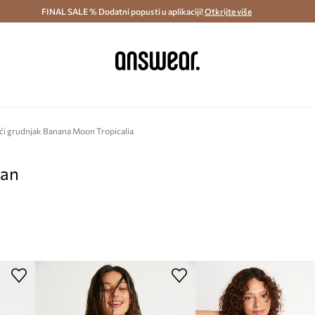
ostava i povrat (od 70€) >
FINAL SALE % Dodatni popusti u aplikaciji!
Dostava u roku 48 sati >
Otkrijte više
Štedite s 
i grudnjak Banana Moon Tropicalia
pan