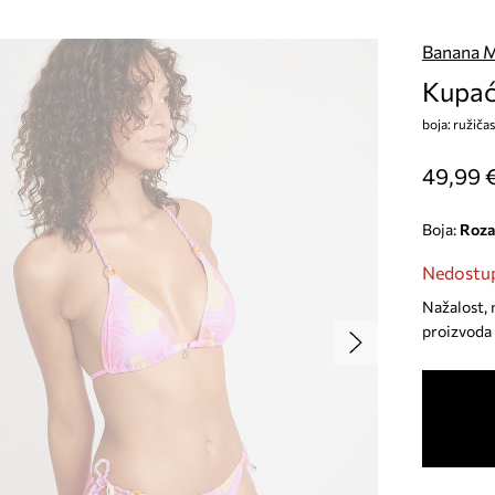
Banana 
Kupać
boja: ružič
49,99 
Boja:
roza
Nedostup
Nažalost, 
proizvoda 