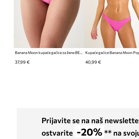
Banana Moon kupaće gaćice za žene BELLAYA
Kupaće gaćice Banana Moon Po
37,99 €
40,99 €
Prijavite se na naš newslette
-20%
ostvarite
** na svoj