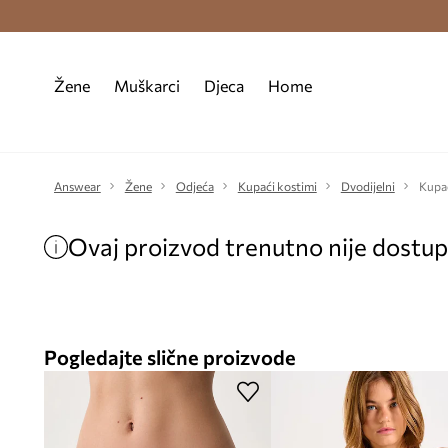
Premium Fashion Benefits >
Besplatna d
Žene
Muškarci
Djeca
Home
Answear
Žene
Odjeća
Kupaći kostimi
Dvodijelni
Kupać
Ovaj proizvod trenutno nije dostu
Pogledajte slične proizvode