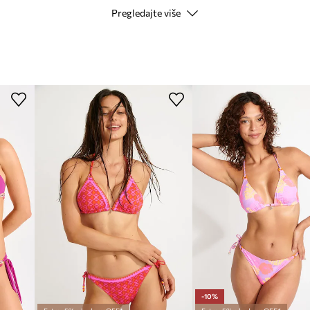
Pregledajte više
Modna marka
ID Proizvoda
-10%