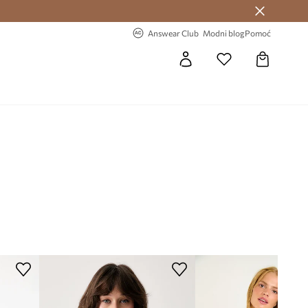
Answear Club >
-20% na prvu narudžbu >
Answear Club
Modni blog
Pomoć