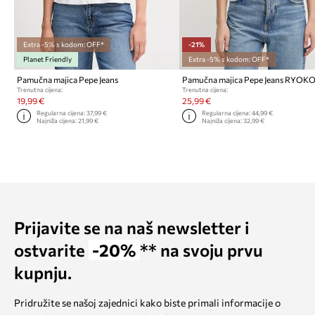
Extra -5% s kodom: OFF*
-21%
Planet Friendly
Extra -5% s kodom: OFF*
Pamučna majica Pepe Jeans
Pamučna majica Pepe Jeans RYOK
Trenutna cijena:
Trenutna cijena:
19,99 €
25,99 €
Regularna cijena:
37,99 €
Regularna cijena:
44,99 €
Najniža cijena:
21,99 €
Najniža cijena:
32,99 €
Prijavite se na naš newsletter i
ostvarite
-20%
** na svoju prvu
kupnju.
Pridružite se našoj zajednici kako biste primali informacije o