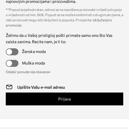
najnovijim promocijama i proizvodima.
**Popust je jednokratan, odnosi se na nesnižene proizvode i vrijedi za kupnju
u vrijednosti od min. 80€. Popust se ne može kombinirati s drugim akcijama, a
neki proizvodi mogu biti isključeni iz popusta. Provjerite:
isključenja iz
promocije
.
Želimo da u Vašoj pristigloj pošti primate samo ono što Vas
zaista zanima. Recite nam, je li to:
Ženska moda
Muška moda
Odabir ponude nije obavezan
Prijava