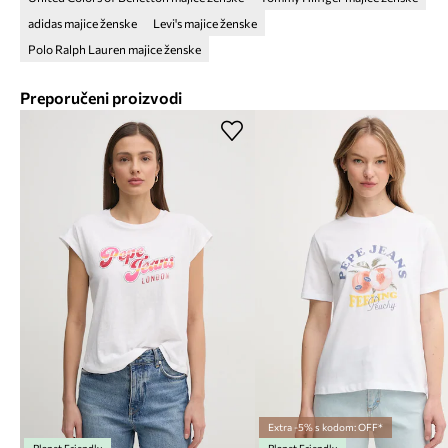
adidas majice ženske
Levi's majice ženske
Polo Ralph Lauren majice ženske
Preporučeni proizvodi
Extra -5% s kodom: OFF*