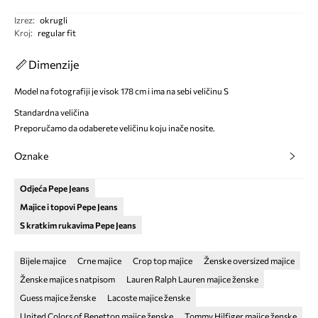
Izrez
:
okrugli
Kroj
:
regular fit
Dimenzije
Model na fotografiji je visok 178 cm i ima na sebi veličinu S
Standardna veličina
Preporučamo da odaberete veličinu koju inače nosite.
Oznake
Odjeća Pepe Jeans
Majice i topovi Pepe Jeans
S kratkim rukavima Pepe Jeans
Bijele majice
Crne majice
Crop top majice
Ženske oversized majice
Ženske majice s natpisom
Lauren Ralph Lauren majice ženske
Guess majice ženske
Lacoste majice ženske
United Colors of Benetton majice ženske
Tommy Hilfiger majice ženske