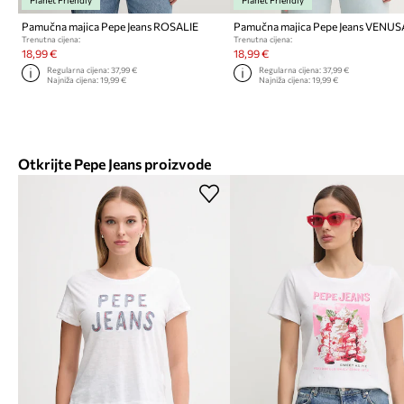
Planet Friendly
Planet Friendly
Pamučna majica Pepe Jeans ROSALIE
Pamučna majica Pepe Jeans VENUS
Trenutna cijena:
Trenutna cijena:
18,99 €
18,99 €
Regularna cijena:
37,99 €
Regularna cijena:
37,99 €
Najniža cijena:
19,99 €
Najniža cijena:
19,99 €
Otkrijte Pepe Jeans proizvode