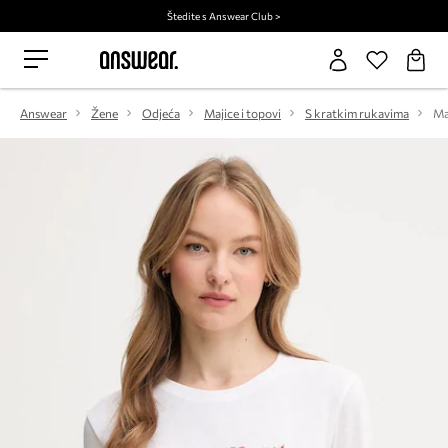
Štedite s Answear Club >
Answear
Žene
Odjeća
Majice i topovi
S kratkim rukavima