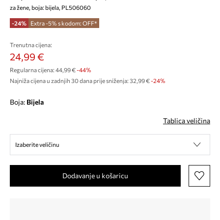
za žene, boja: bijela, PL506060
-24%
Extra -5% s kodom: OFF*
Trenutna cijena:
24,99 €
Regularna cijena:
44,99 €
-44%
Najniža cijena u zadnjih 30 dana prije sniženja:
32,99 €
 -24%
Boja:
bijela
Tablica veličina
Izaberite veličinu
Dodavanje u košaricu