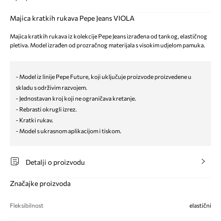
Majica kratkih rukava Pepe Jeans VIOLA
Majica kratkih rukava iz kolekcije Pepe Jeans izrađena od tankog, elastičnog
pletiva. Model izrađen od prozračnog materijala s visokim udjelom pamuka.
- Model iz linije Pepe Future, koji uključuje proizvode proizvedene u
skladu s održivim razvojem.
- Jednostavan kroj koji ne ograničava kretanje.
- Rebrasti okrugli izrez.
- Kratki rukav.
- Model s ukrasnom aplikacijom i tiskom.
Detalji o proizvodu
Značajke proizvoda
Fleksibilnost
elastični