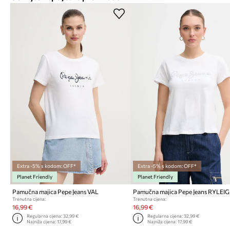
Extra -5% s kodom: OFF*
Extra -5% s kodom: OFF*
Planet Friendly
Planet Friendly
Pamučna majica Pepe Jeans VAL
Pamučna majica Pepe Jeans RYLEI
Trenutna cijena:
Trenutna cijena:
16,99 €
16,99 €
Regularna cijena:
32,99 €
Regularna cijena:
32,99 €
Najniža cijena:
17,99 €
Najniža cijena:
17,99 €