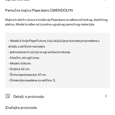
Pamučna majica Pepe Jeans GWENDOLYN
Majica kratkih rukava iz kolekcije Pepe Jeans izrađena od tankog, elastičnog
pletiva. Model izrađen od izuzetno ugodnog pamučnog materijala.
- Model iz linije Pepe Future, koji uključuje proizvode proizvedene u
skladu s održivim razvojem.
- Jednostavan kroj koji ne ograničava kretanje.
- Klasični, okrugli izrez.
- Model s tiskom.
- Duljina: 62 cm.
- Širina ispod pazuha: 47 cm.
- Dimenzije navedene za veličinu: S.
Detalji o proizvodu
Značajke proizvoda