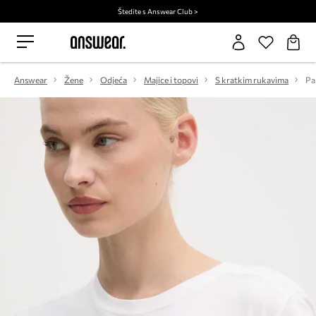
Štedite s Answear Club >
Answear
Žene
Odjeća
Majice i topovi
S kratkim rukavima