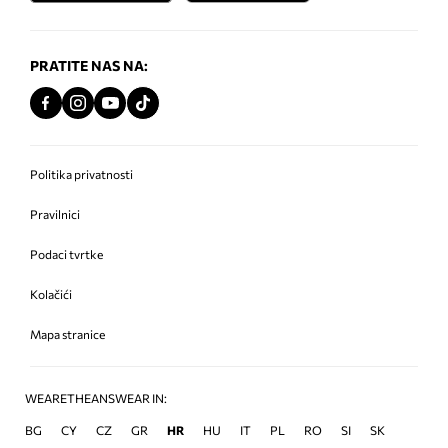
PRATITE NAS NA:
Politika privatnosti
Pravilnici
Podaci tvrtke
Kolačići
Mapa stranice
WEARETHEANSWEAR IN:
BG
CY
CZ
GR
HR
HU
IT
PL
RO
SI
SK