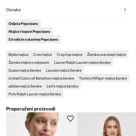
Oznake
Odjeća Pepe Jeans
Majice i topovi Pepe Jeans
S kratkim rukavima Pepe Jeans
Bijele majice
Crne majice
Crop top majice
Ženske oversized majice
Ženske majice s natpisom
Lauren Ralph Lauren majice ženske
Guess majice ženske
Lacoste majice ženske
United Colors of Benetton majice ženske
Tommy Hilfiger majice ženske
adidas majice ženske
Levi's majice ženske
Polo Ralph Lauren majice ženske
Preporučeni proizvodi