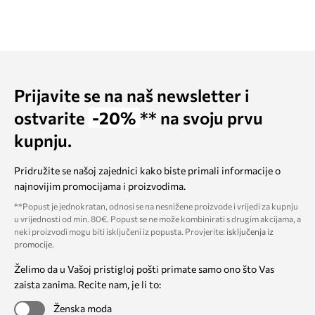
Prijavite se na naš newsletter i
ostvarite
-20%
** na svoju prvu
kupnju.
Pridružite se našoj zajednici kako biste primali informacije o
najnovijim promocijama i proizvodima.
**Popust je jednokratan, odnosi se na nesnižene proizvode i vrijedi za kupnju
u vrijednosti od min. 80€. Popust se ne može kombinirati s drugim akcijama, a
neki proizvodi mogu biti isključeni iz popusta. Provjerite:
isključenja iz
promocije
.
Želimo da u Vašoj pristigloj pošti primate samo ono što Vas
zaista zanima. Recite nam, je li to:
Ženska moda