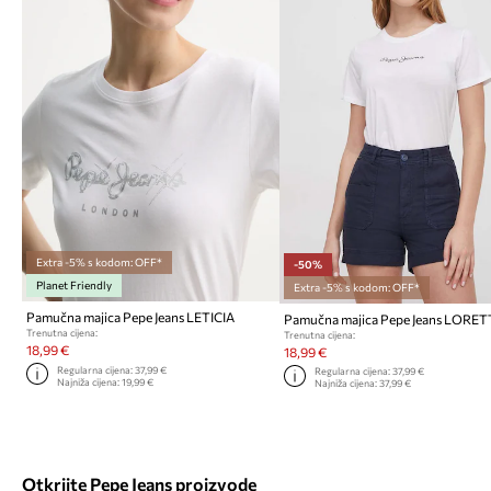
Extra -5% s kodom: OFF*
-50%
Planet Friendly
Extra -5% s kodom: OFF*
Pamučna majica Pepe Jeans LETICIA
Pamučna majica Pepe Jeans LORE
Trenutna cijena:
Trenutna cijena:
18,99 €
18,99 €
Regularna cijena:
37,99 €
Regularna cijena:
37,99 €
Najniža cijena:
19,99 €
Najniža cijena:
37,99 €
Otkrijte Pepe Jeans proizvode