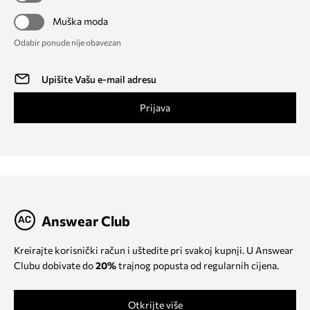
Muška moda
Odabir ponude nije obavezan
Prijava
Answear Club
Kreirajte korisnički račun i uštedite pri svakoj kupnji. U Answear
Clubu dobivate do
20%
trajnog popusta od regularnih cijena.
Otkrijte više