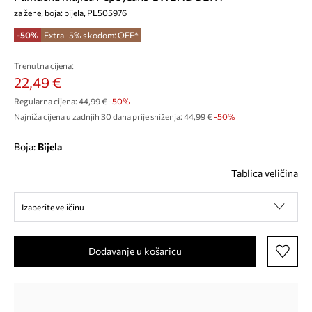
za žene, boja: bijela, PL505976
-50%
Extra -5% s kodom: OFF*
Trenutna cijena:
22,49 €
Regularna cijena:
44,99 €
-50%
Najniža cijena u zadnjih 30 dana prije sniženja:
44,99 €
 -50%
Boja:
bijela
Tablica veličina
Izaberite veličinu
Dodavanje u košaricu